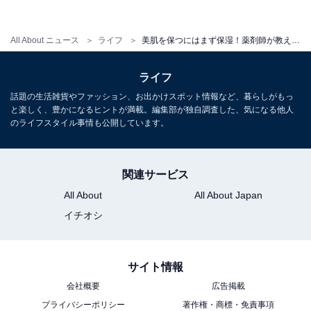
持能力はワセリンよりも高く、優れた保湿剤として医療
用でも使われています。
All About ニュース
ライフ
美肌を保つにはまず保湿！薬剤師が教える正しいスキンケア
【参考論文】
ライフ
話題の生活雑貨やファッション、お出かけスポット情報など、暮らしがもっ
1)J Drugs Dermatol. 2011 Sep;10(9):990-1000.
と楽しく、豊かになるヒントが満載。編集部が独自調査した、気になる他人
Efficacy of cream-based novel formulations of hyaluronic
のライフスタイル事情も公開しています。
acid of different molecular weights in anti-wrinkle
treatment.
関連サービス
Pavicic T, Gauglitz GG, Lersch P, Schwach-Abdellaoui K,
All About
All About Japan
Malle B, Korting HC, Farwick M.
イチオシ
2)J Cosmet Dermatol. 2014 Dec;13(4):277-87. doi:
10.1111/jocd.12120.
サイト情報
Anti-aging and filling efficacy of six types hyaluronic acid
会社概要
広告掲載
based dermo-cosmetic treatment: double blind,
プライバシーポリシー
著作権・商標・免責事項
randomized clinical trial of efficacy and safety.