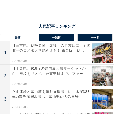
オバさん肌を回避する正しいスキンケア
若々しい肌を保つためには毎日の正しいスキンケアが重
最新
一週間
一ヶ月
要です。
【三重県】伊勢名物「赤福」の直営店に、全国
唯一のコメダ大判焼き店も！ 東名阪・伊...
1
■たっぷりの泡で優しく洗う
肌の表面に付着した汚れや余分な皮脂を落とすために、
2026/08/06
洗顔は大切です。ただし、力任せにゴシゴシと顔を洗っ
【千葉県】918㎡の県内最大級マーケットか
ら、廃校をリノベした直売所まで。ファー...
たり、誤った洗顔をすると、肌に必要な水分や油分を奪
2
ってしまう原因にもなります。 洗顔をする時は手を清潔
2026/08/06
にし、洗顔料をしっかり泡だて、たっぷりの泡で優しく
立山連峰と富山湾を望む展望風呂に、水深333
洗いましょう。また、洗顔後はタオルで叩くようにして
mの海洋深層水風呂。富山県の人気日帰...
3
水滴を拭き取りましょう。 体も同じく泡を使って優しく
2026/08/06
洗ってください。ゴシゴシ洗い・ゴシゴシ拭き取りは肌