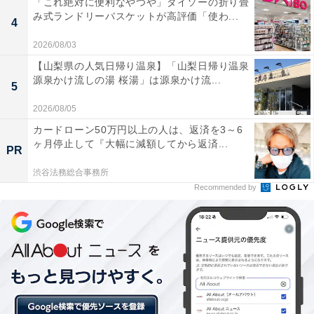
「これ絶対に便利なやつや」ダイソーの折り畳
を傷つけるためNGです。
み式ランドリーバスケットが高評価「使わ...
4
■洗顔・入浴後はすぐに保湿をする
2026/08/03
洗顔・入浴後は皮膚を覆っている油脂が流れ落ちている
【山梨県の人気日帰り温泉】「山梨日帰り温泉
源泉かけ流しの湯 桜湯」は源泉かけ流...
ため、肌が乾燥しやすい状態になっています。洗顔・入
5
浴後はそのまま放置をせず、化粧水や乳液、保湿剤を使
2026/08/05
って速やかに保湿ケアをおこないましょう。
カードローン50万円以上の人は、返済を3～6
ヶ月停止して『大幅に減額してから返済...
PR
■化粧水だけでなく保湿剤も使用する
化粧水のみの保湿は肌から水分が蒸散してしまうため、
渋谷法務総合事務所
Recommended by
乳液やクリーム等の保湿剤を併用するようにしましょ
う。