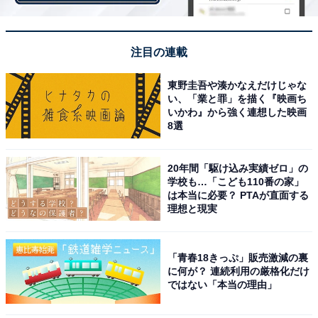
注目の連載
東野圭吾や湊かなえだけじゃな
い、「業と罪」を描く『映画ち
いかわ』から強く連想した映画
8選
20年間「駆け込み実績ゼロ」の
美肌を保つコツは「保湿効果の高い成分」を使用
学校も…「こども110番の家」
は本当に必要？ PTAが直面する
すること
理想と現実
乾燥しない肌作りのためには、保湿効果が高まる成分を
使用することも重要です。化粧水や保湿剤を選ぶ時は、
「青春18きっぷ」販売激減の裏
に何が？ 連続利用の厳格化だけ
以下の成分が配合されているものを選んでみてはいかが
ではない「本当の理由」
でしょうか。