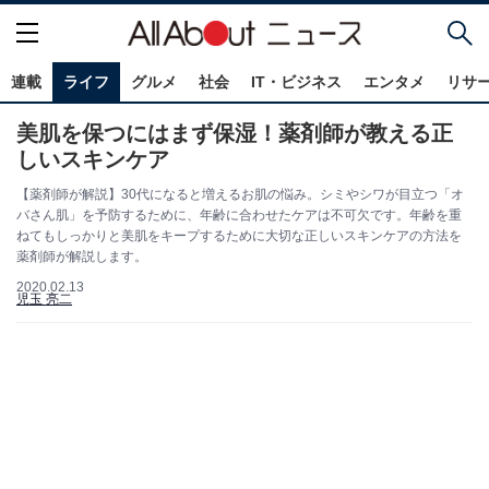
連載
ライフ
グルメ
社会
IT・ビジネス
エンタメ
リサ
美肌を保つにはまず保湿！薬剤師が教える正
しいスキンケア
【薬剤師が解説】30代になると増えるお肌の悩み。シミやシワが目立つ「オ
バさん肌」を予防するために、年齢に合わせたケアは不可欠です。年齢を重
ねてもしっかりと美肌をキープするために大切な正しいスキンケアの方法を
薬剤師が解説します。
2020.02.13
児玉 亮二