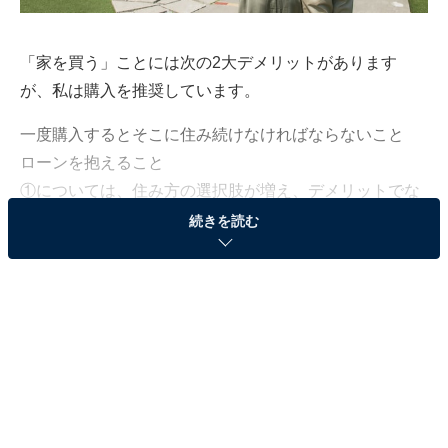
「家を買う」ことには次の2大デメリットがあります
が、私は購入を推奨しています。
一度購入するとそこに住み続けなければならないこと
ローンを抱えること
①については、住み方の選択肢が増え、デメリットでな
くなる時代になってきました。けれど②は依然として購
続きを読む
入のデメリットとして確固たる地位を築いています。む
しろ最近は、災害意識が高まる中、「家を購入しても災
害で倒壊してしまえばローン（借金）だけが残る」と不
安に思う若者が増え、購入に至らないというのです。何
がなんでもマイホームという人が減ってきている時代な
んですね。
そんな風潮の中、私はローンを組んでも「家は購入」推