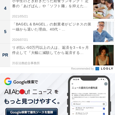
小学生のとき好きだった給食ランキング！ 定
番の「あげぱん」や「ソフト麺」を抑えた...
4
2021/05/21
「BAGEL & BAGEL」の創業者がビジネスの第
一線から退いた理由。40代・...
5
2026/07/21
リボ払い50万円以上の人は、返済を3～6ヶ月
停止して『大幅に減額してから返済する...
PR
渋谷法務総合事務所
Recommended by
購入すれば何かしらの資金になる
何十年も住んだ家は価値が下がるものですが、それでも