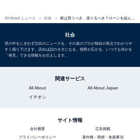
否応なしに考えなければならなくなります。これが二人
の生活にとてもいい効果をもたらすのです。
All About ニュース
社会
家は買うべき、借りるべき？ローンを組んでも購入を推したいワケ
生活に困っていない限り、将来のことを真剣に話し合う
社会
機会は意外にないもの。子どもをいつ頃何人欲しいの
世の中をにぎわず注目のニュースを、その道のプロが独自の視点でわかりや
すく掘り下げます。読めば話のネタになる、視野が広がる、いつでも何かを
か、子どもの教育方針をどう考えているか、共働きをこ
「発見」できる情報をお伝えします。
のまま続けるのかなど、きちんと話し合っておくのが理
想ですが、毎日に忙殺されて話し合う時間すらとれない
まま過ぎていくこと、ありますよね。
関連サービス
All About
All About Japan
けれど、「家を買う」と決めると、必然的に考えること
イチオシ
になります。よく考えずに無駄遣いをしているお金も計
画的に使うようになりますし、夫婦二人、生き方を共有
サイト情報
できるようになるんです。
会社概要
広告掲載
家の購入、ローンは、夫婦の生き方に大きなメリットを
プライバシーポリシー
著作権・商標・免責事項