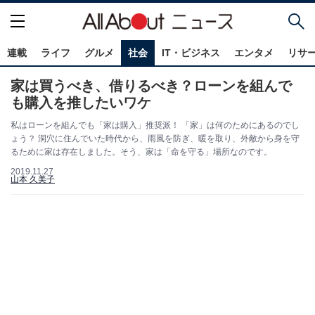
連載
ライフ
グルメ
社会
IT・ビジネス
エンタメ
リサ
家は買うべき、借りるべき？ローンを組んで
も購入を推したいワケ
私はローンを組んでも「家は購入」推奨派！ 「家」は何のためにあるのでし
ょう？ 洞穴に住んでいた時代から、雨風を防ぎ、暖を取り、外敵から身を守
るために家は存在しました。そう、家は「命を守る」場所なのです。
2019.11.27
山本 久美子