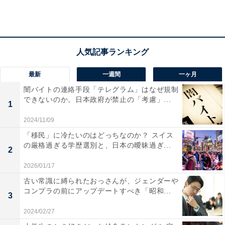
ここからは、購入をおすすめする3つの理由をさらに解
説していきますね。
賃貸住宅より分譲住宅の方が仕様が高い
最新
一週間
一ヶ月
闇バイトの連絡手段「テレグラム」はなぜ規制
先ほどもお伝えした通り、安全性が高いということで
できないのか。日本政府が禁止の「考慮」...
1
す。賃貸住宅は収益性を重視して、建築コストを抑えて
建てるのが通常です。これに対して、分譲住宅は長く住
2024/11/09
む目的で買うものですし、競合する他社との競争原理が
「移民」に冷たいのはどっちなのか？ スイス
の厳格過ぎる学歴選別と、日本の曖昧過ぎ...
働いて、法律の制限よりもグレードの高い家が作られて
2
いきます。災害に対しても安全性が高いものが多いの
2026/01/17
で、仕様の高い分譲を買う方が命を失うリスクが低いの
古い常識に縛られたおっさんが、ジェンダーや
です。命を守る家なのかどうかを主軸にしてみると、
コンプラの前にアップデートすべき「昭和...
3
「ローンはリスク」にとらわれすぎず、家を選べるかも
2024/02/27
しれませんね。