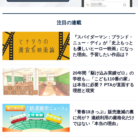
売ればそれなりの金額になります。老後、有料老人ホー
ムに入ろうとする際には、住まなくなる持ち家を売れば
入所の資金になるでしょう。持ち家なら少なくとも自分
注目の連載
の住む場所は確保できているわけです。
『スパイダーマン：ブランド・
ニュー・デイ』が「史上もっと
また、今は何が起きるか分からない時代です。万一のと
も優しいヒーロー映画」になっ
た理由。予習したい作品は？
き、現金化できるのが持ち家。賃料はただ出ていくだけ
ですが、持ち家は売ることもできますし、稼いでもくれ
20年間「駆け込み実績ゼロ」の
ますよ。
学校も…「こども110番の家」
は本当に必要？ PTAが直面する
理想と現実
「青春18きっぷ」販売激減の裏
に何が？ 連続利用の厳格化だけ
ではない「本当の理由」