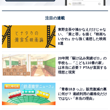
注目の連載
東野圭吾や湊かなえだけじゃな
い、「業と罪」を描く『映画ち
いかわ』から強く連想した映画
8選
20年間「駆け込み実績ゼロ」の
2. 季節感と優しさを同時に表現する！ 秋冬のニッ
学校も…「こども110番の家」
は本当に必要？ PTAが直面する
トスカート
理想と現実
「青春18きっぷ」販売激減の裏
に何が？ 連続利用の厳格化だけ
ではない「本当の理由」