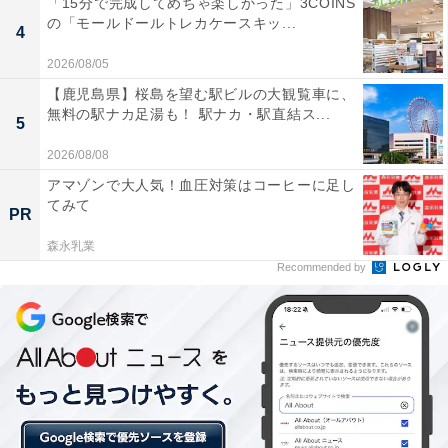
「15分で完成してめちゃ楽しかった」3COINS
ダークカラーに落ち着きやすいのではないでしょうか。
の「モールドールトレカケースキッ...
4
もちろん、ベーシックなアウターは基本ですが、バリエ
2026/08/05
ーションとして「気分を明るくするカラフルな色をユニ
【鹿児島県】桜島を望む駅ビルの大観覧車に、
クロ価格で手に入れる」という意味でランクイン。
無料の駅ナカ足湯も！ 駅ナカ・駅直結ス...
5
2026/08/08
ダッフルコートいうカジュアルなアイテムだからこそ、
アマゾンで大人気！血圧対策はコーヒーに足し
これだけ彩りが強くても嫌味な感じがありません。ユニ
てみて
PR
クロの展示会でこのダッフルコートを見たとき、正直自
分が着たいと思いました（笑）。
森永乳業
Recommended by
■
ウールブレンドダッフルコート
／ユニクロ 1万4900円