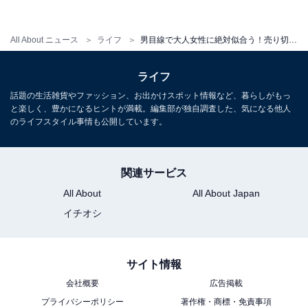
ん。
All About ニュース
ライフ
男目線で大人女性に絶対似合う！売り切れ確実なユニクロ9月の新作3選
ところが、タイトではなくフレアなシルエットだからこ
そ、ニットスカートであっても身体のラインを気にせず
ライフ
はけます。また、ニット素材でウエストの伸縮性がある
話題の生活雑貨やファッション、お出かけスポット情報など、暮らしがもっ
ので、はき位置を調整し、スカート丈を微調整すること
と楽しく、豊かになるヒントが満載。編集部が独自調査した、気になる他人
のライフスタイル事情も公開しています。
が可能です。
しかも、まったく同じ生地で織られたニットを合わせる
関連サービス
ことでセットアップとして着られます。アイテム単体の
All About
All About Japan
みならず、着こなしの汎用性まで考えられたこのアイテ
イチオシ
ムから目が離せません。
■
スフレヤーンフレアスカート セットアップ可能
／ユニ
サイト情報
クロ 2990円
会社概要
広告掲載
プライバシーポリシー
著作権・商標・免責事項