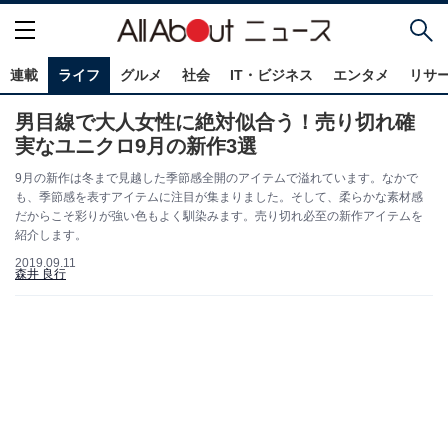
連載
ライフ
グルメ
社会
IT・ビジネス
エンタメ
リサ
男目線で大人女性に絶対似合う！売り切れ確
実なユニクロ9月の新作3選
9月の新作は冬まで見越した季節感全開のアイテムで溢れています。なかで
も、季節感を表すアイテムに注目が集まりました。そして、柔らかな素材感
だからこそ彩りが強い色もよく馴染みます。売り切れ必至の新作アイテムを
紹介します。
2019.09.11
森井 良行