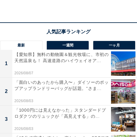
最新
一週間
一ヶ月
【愛知県】無料の動物園＆観光牧場に、市初の
天然温泉も！ 高速道路のハイウェイオア...
1
2026/08/07
ウールブレンドダッフルコート（ユニクロ 1万4900円）※一部店舗取り扱
い商品
「面白いのあったから購入〜」ダイソーのポッ
プアップランドリーバッグが話題。“さま...
2
「人の心は色に反応する」という言葉の通り、カラフル
な色は着ている本人のみならず、周りの人の心に影響を
2026/08/03
与えます。だからこそ、色物は「同性のみならず男性か
「1000円には見えなかった」スタンダードプ
ロダクツのリュックが「高見えする」の...
らも評価されやすい」のです。
3
2026/08/03
一般的に冬のアウターといえば、黒・紺・茶など無難な