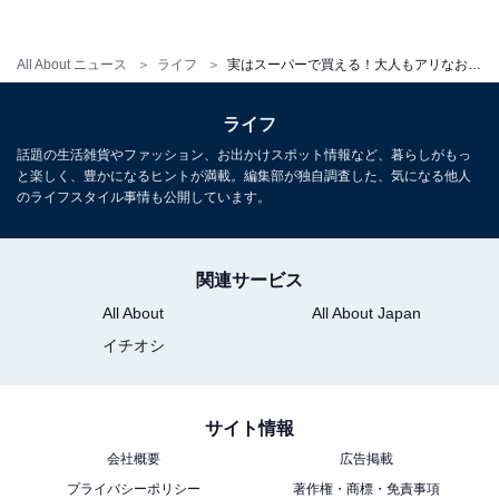
日常的に購入するリーズナブルな価格のものではなく、
All About ニュース
ライフ
実はスーパーで買える！大人もアリなおすすめ手土産ベスト10
比較的高級感のあるものを選びましょう。こだわりのゼ
リーは入口近くの青果コーナー並んでいることもありま
ライフ
す。
話題の生活雑貨やファッション、お出かけスポット情報など、暮らしがもっ
と楽しく、豊かになるヒントが満載。編集部が独自調査した、気になる他人
のライフスタイル事情も公開しています。
第4位：輸入菓子
関連サービス
All About
All About Japan
イチオシ
サイト情報
会社概要
広告掲載
プライバシーポリシー
著作権・商標・免責事項