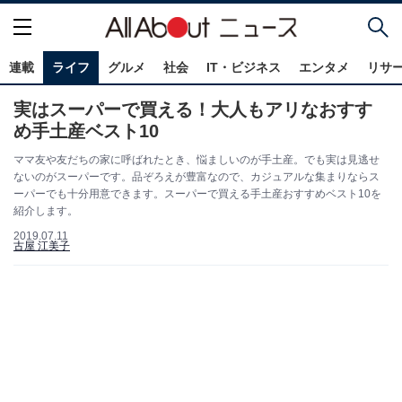
連載
ライフ
グルメ
社会
IT・ビジネス
エンタメ
リサ
実はスーパーで買える！大人もアリなおすす
め手土産ベスト10
ママ友や友だちの家に呼ばれたとき、悩ましいのが手土産。でも実は見逃せ
ないのがスーパーです。品ぞろえが豊富なので、カジュアルな集まりならス
ーパーでも十分用意できます。スーパーで買える手土産おすすめベスト10を
紹介します。
2019.07.11
古屋 江美子