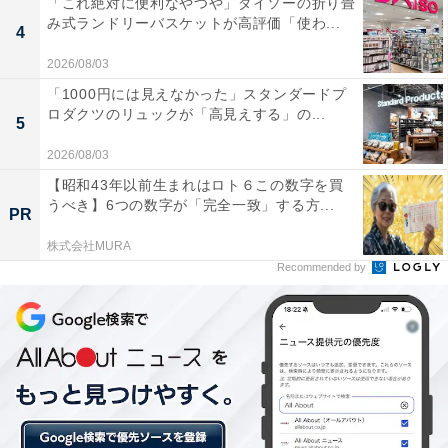
「これ絶対に便利なやつや」ダイソーの折り畳
第9位：チーズ・生ハム
み式ランドリーバスケットが高評価「使わ...
4
定番ですが、あると嬉しいおつまみです。チーズは複数
2026/08/03
の種類が入っている詰め合わせ、または切らずにそのま
「1000円には見えなかった」スタンダードプ
ロダクツのリュックが「高見えする」の...
ま食べられるものが便利。生ハムは子どもたちにも人気
5
です。
2026/08/03
【昭和43年以前生まれはロト６この数字を買
うべき】6つの数字が「完全一致」する方...
PR
第8位：高級缶詰
株式会社MURA
Recommended by