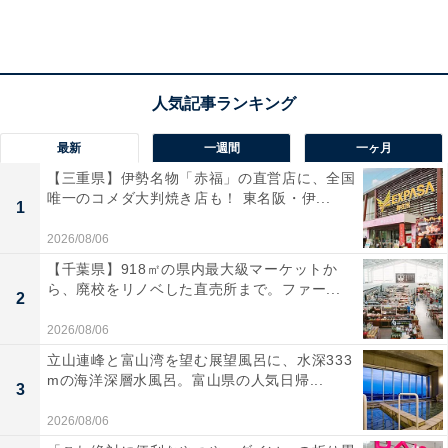
多いですが、なかには地元の銘菓もあります。意外に食
べる機会が少ない地元のお菓子はママ友の集まりにも。
最新
一週間
一ヶ月
【三重県】伊勢名物「赤福」の直営店に、全国
唯一のコメダ大判焼き店も！ 東名阪・伊...
1
2026/08/06
【千葉県】918㎡の県内最大級マーケットか
ら、廃校をリノベした直売所まで。ファー...
2
2026/08/06
立山連峰と富山湾を望む展望風呂に、水深333
mの海洋深層水風呂。富山県の人気日帰...
3
2026/08/06