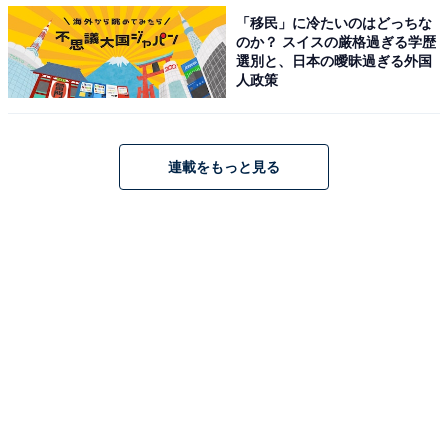
ありますね。そんなときに嬉しいのが国産のリンゴジュ
「移民」に冷たいのはどっちな
ースやブドウジュースなど素材にこだわったジュース。
のか？ スイスの厳格過ぎる学歴
選別と、日本の曖昧過ぎる外国
子どものドリンクとしても喜ばれます。ほかにも、いま
人政策
ならCHABAAの「スイカジュース」などネットで話題に
なっている商品を選んでも楽しいです。
連載をもっと見る
第6位：高級アイスクリーム
ハーゲンダッツに代表される高級アイスクリームは、と
くに夏に嬉しい手土産。いろいろな味を用意すると選ぶ
楽しさがアップ！ ドライアイスを入れてもらうことを忘
れずに。
第5位：ゼリー・プリン