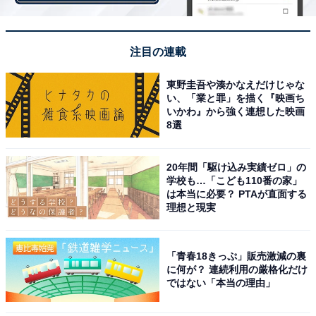
注目の連載
東野圭吾や湊かなえだけじゃな
い、「業と罪」を描く『映画ち
いかわ』から強く連想した映画
8選
開ければそのまま食べられる国分の「缶つま」シリーズ
や明治屋の「おいしい缶詰シリーズ」などこだわりの缶
20年間「駆け込み実績ゼロ」の
詰は手土産にもおすすめ。お皿不要でテーブルに出せま
学校も…「こども110番の家」
は本当に必要？ PTAが直面する
す。
理想と現実
「青春18きっぷ」販売激減の裏
第7位：こだわりジュース
に何が？ 連続利用の厳格化だけ
ではない「本当の理由」
集まるメンバー全員がお酒を飲めるわけではないことも