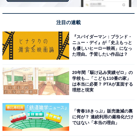
注目の連載
『スパイダーマン：ブランド・
結婚、そして離婚
ニュー・デイ』が「史上もっと
も優しいヒーロー映画」になっ
た理由。予習したい作品は？
30歳のとき、今度は「まじめな」男性と知り合い、半年
たらずで結婚した。母を安心させたい一心だった。とこ
20年間「駆け込み実績ゼロ」の
ろがこの彼、社会的には「いい人」で通っていたが、実
学校も…「こども110番の家」
はユウカさんを精神的に虐待するような男だった。
は本当に必要？ PTAが直面する
理想と現実
「最初はやさしかったんですけどね。結婚して数カ月で
家事もまったくやらず、先に帰っていても、ひとりでビ
「青春18きっぷ」販売激減の裏
ールを飲んで『早くメシ作れよ』と言うようになった。
に何が？ 連続利用の厳格化だけ
ではない「本当の理由」
家賃は彼が払うという約束だったのに、それさえ出さな
くなっていったし、週末はひとりで出かけてしまうし。