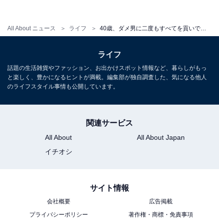
してまっとうに生きられないんだろう、と彼女は考え続
けている。
All About ニュース
ライフ
40歳、ダメ男に二度もすべてを貢いでしまった彼女が行きついた先
「既婚の彼とはうまくいっていますが、関係自体はやは
ライフ
り人に祝福されるようなものではない。それはわかって
話題の生活雑貨やファッション、お出かけスポット情報など、暮らしがもっ
います。でも、今の私の気持ちをいちばんわかってくれ
と楽しく、豊かになるヒントが満載。編集部が独自調査した、気になる他人
のライフスタイル事情も公開しています。
るのは彼。結婚できないし、人に知られてはいけない関
係だけど、今の彼とつきあって、ようやく安心できる場
ができたというのが本音なんです」
関連サービス
All About
All About Japan
落ち着く先が不倫関係だったというのは皮肉だが、彼女
イチオシ
の精神状態は大人になってからの20年で、今がいちばん
安定しているという。
サイト情報
会社概要
広告掲載
プライバシーポリシー
著作権・商標・免責事項