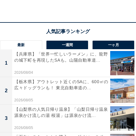
それなのに25歳のとき、悪い男にはまった。少し余裕が
出てきて、友だちと夜遊びをするようになった時期だ。
「あるバーで知り合った男性と意気投合して、そこから
最新
一週間
一ヶ月
つきあうようになって。周りは『あの男はやめておいた
【兵庫県】「世界一忙しいラーメン」に、龍野
ほうがいい』と言ってくれたんです。でも反対されれば
の城下町を再現したSAも。山陽自動車道...
1
されるほど燃え上がっちゃって。それまで私、恋愛なん
てしたことがなかったので、男を見る目がまったくなか
2026/08/04
ったんでしょうね。初めてできた恋人の言うなりになっ
【栃木県】アウトレット近くのSAに、600㎡の
広々ドッグランも！ 東北自動車道の...
てしまった」
2
2026/08/05
彼はいずれメジャーなミュージシャンになると豪語。そ
【山梨県の人気日帰り温泉】「山梨日帰り温泉
の夢のためにと、彼女はこつこつためた200万円を1年の
源泉かけ流しの湯 桜湯」は源泉かけ流...
3
間に全部渡した。給料日に会社前で彼が待っていたこと
2026/08/05
もある。