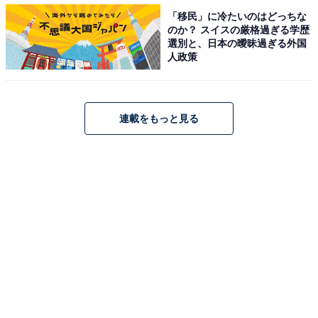
何のための結婚なのか。私は子どもがほしかったんです
「移民」に冷たいのはどっちな
のか？ スイスの厳格過ぎる学歴
が、結婚してすぐ夫婦関係もなくなりました」
選別と、日本の曖昧過ぎる外国
人政策
家賃を払ってほしいというと、彼は「おまえみたいな女
が結婚できたのはオレのおかげだ」と言い放った。ユウ
カさんが離婚を口にすると、離婚届にサインして荷物を
連載をもっと見る
まとめて出ていった。結婚して2年がたったころだ。彼
はほぼ自分のお金を出すことなく、2年間生活していた
のだという。
「私はまたも無一文状態。このときは精神的にもつらく
て仕事も休職し、母の住む賃貸マンションに転がり込み
ました。結局、母親には心配ばかりかけていましたね」
その後、数年は静かに生活していたが、3年前に今度は
家庭のある一回り年上の男性と恋愛関係に陥った。どう