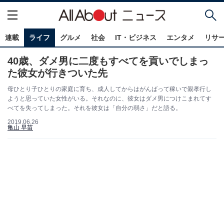
連載
ライフ
グルメ
社会
IT・ビジネス
エンタメ
リサ
40歳、ダメ男に二度もすべてを貢いでしまっ
た彼女が行きついた先
母ひとり子ひとりの家庭に育ち、成人してからはがんばって稼いで親孝行し
ようと思っていた女性がいる。それなのに、彼女はダメ男につけこまれてす
べてを失ってしまった。それを彼女は「自分の弱さ」だと語る。
2019.06.26
亀山 早苗