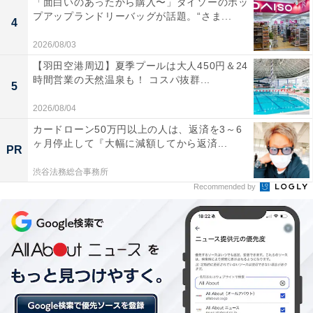
「面白いのあったから購入〜」ダイソーのポッ
プアップランドリーバッグが話題。“さま...
4
金の切れ目が縁の切れ目。彼女に貯金がなくなったと知
2026/08/03
ると、彼は行方がわからなくなった。
【羽田空港周辺】夏季プールは大人450円＆24
時間営業の天然温泉も！ コスパ抜群...
5
「私がバカだったんですよね。母にも泣かれて……。も
う男には騙されまいと誓いました」
2026/08/04
カードローン50万円以上の人は、返済を3～6
ヶ月停止して『大幅に減額してから返済...
PR
渋谷法務総合事務所
Recommended by