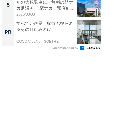
ルの大観覧車に、無料の駅ナ
風呂に、
5
5
カ足湯も！ 駅ナカ・駅直結
層水風
ス...
帰...
2026/08/08
2026/08/0
すべてが絶景、収益も得られ
全国の
るその仕組みとは
付きの
PR
PR
COCO VILLA on GOETHE
COCO VIL
Recommended by