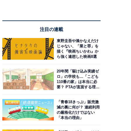
注目の連載
東野圭吾や湊かなえだけ
じゃない、「業と罪」を
描く『映画ちいかわ』か
ら強く連想した映画8選
20年間「駆け込み実績ゼ
ロ」の学校も…「こども
110番の家」は本当に必
要？ PTAが直面する理想
と現実
「青春18きっぷ」販売激
減の裏に何が？ 連続利用
の厳格化だけではない
「本当の理由」