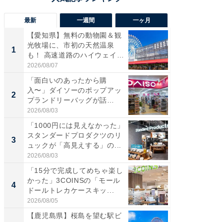
最新
一週間
一ヶ月
【愛知県】無料の動物園＆観
【兵庫
光牧場に、市初の天然温泉
ーメン
1
1
も！ 高速道路のハイウェイオ
再現した
ア...
道...
2026/08/07
2026/08/0
「面白いのあったから購
【三重
入〜」ダイソーのポップアッ
の直営
2
2
プランドリーバッグが話
ダ大判焼
題。“さま...
伊...
2026/08/03
2026/08/0
「1000円には見えなかった」
【千葉県
スタンダードプロダクツのリ
級マー
3
3
ュックが「高見えする」の...
ノベし
ー...
2026/08/03
2026/08/0
「15分で完成してめちゃ楽し
「100
かった」3COINSの「モール
スタン
4
4
ドールトレカケースキッ...
ュックが
2026/08/05
2026/08/0
【鹿児島県】桜島を望む駅ビ
立山連