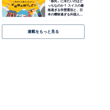
「移民」に冷たいのはど
っちなのか？ スイスの厳
格過ぎる学歴選別と、日
本の曖昧過ぎる外国人政
策
連載をもっと見る