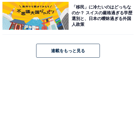
と、遠方にいた父の弟一家が地元に戻ってきて農業を継
「移民」に冷たいのはどっちな
のか？ スイスの厳格過ぎる学歴
ぐことになったのだという。父親からも「おまえは今の
選別と、日本の曖昧過ぎる外国
仕事でがんばれ」と言われたため、会社に残る決意をし
人政策
た。だが、そのときすでにエツコさんは会社を辞めてい
た。
連載をもっと見る
「もう一度やり直そうと連絡をとりたかったと彼は言っ
ていました。私、そのときすでに引っ越しもしていて、
友人たちにも引っ越し先をなかなか知らせなかったんで
す。真相を聞いて、私、やはりずっとこの人が好きだっ
たんだと気づきました。だから恋愛しても本気になれな
かったんだ、と」
彼はその後、東京の本社に戻り、同期の中でいちばん早
く出世していった。好きな人と再会できた彼女は、家庭
のある彼との恋にのめり込んでいった。