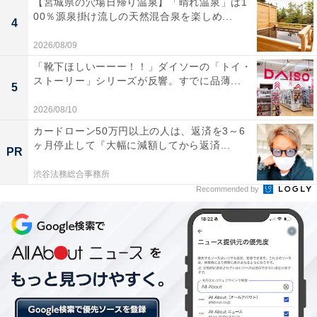
【宮城県の穴場日帰り温泉】「晴れ温泉」は1
00％源泉掛け流しの天然混合泉を楽しめ...
4
2026/08/09
「靴下ほしいーーー！！」ダイソーの「トイ・
ストーリー」シリーズが反響。すでに品薄...
5
2026/08/10
カードローン50万円以上の人は、返済を3～6
ヶ月停止して『大幅に減額してから返済...
PR
渋谷法務総合事務所
Recommended by
再会して誤解がとけて