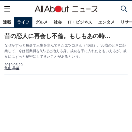
連載
ライフ
グルメ
社会
IT・ビジネス
エンタメ
リサ
昔の恋人に再会し不倫。もしもあの時…
なぜかずっと独身で人生を歩んできたエツコさん（46歳）。30歳のときに起
業して、今は従業員を8人ほど抱える身。成功を手に入れたともいえるが、彼
女にはずっと秘密にしてきたことがあるという。
2019.05.20
亀山 早苗