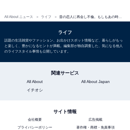
「3年ほどつきあいました。濃密な関係でしたね。彼は
All About ニュース
ライフ
昔の恋人に再会し不倫。もしもあの時…
週の半分くらい私のところに泊まっていました。このま
ま自宅に帰らなくてもいいとまで言っていた。ただ、あ
ライフ
る日、彼の妻がうちにやって来たんです。彼が妻ととも
話題の生活雑貨やファッション、お出かけスポット情報など、暮らしがもっ
と楽しく、豊かになるヒントが満載。編集部が独自調査した、気になる他人
に帰っていく後ろ姿を見て、やはり本妻の地位は強いな
のライフスタイル事情も公開しています。
と思いました。敗北感に打ちのめされた」
彼はほとぼりが冷めるまで待ってほしいと言ったが、彼
関連サービス
女はその気になれなかった。結局、最初にダメだった関
All About
All About Japan
係はやり直してもダメなのだと自嘲的に話した。
イチオシ
「20代のあのとき結婚していればよかったと今でも思い
サイト情報
ます。結婚に踏み切れなかったのは私のせい。やりたい
会社概要
広告掲載
仕事をすることはできたけれど、人生の充実感って、愛
プライバシーポリシー
著作権・商標・免責事項
する人とともに生きていくことだったのではないか。今