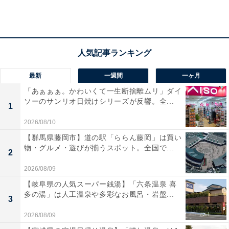
彼女は東京生まれの東京育ち。当時は会社員だったが、
いずれ起業も考えていたから、とても受け入れられる条
件ではなかった。
「大好きだったし、一生一緒にいたかったけど、そのた
最新
一週間
一ヶ月
めに私の人生をすべてかなぐり捨てるわけにはいかなか
「あぁぁぁ。かわいくて一生断捨離ムリ」ダイ
った。彼とは別れ、私は転職しました」
ソーのサンリオ日焼けシリーズが反響。全...
1
2026/08/10
転職した会社で必死に働き、ステップアップもして、31
【群馬県藤岡市】道の駅「ららん藤岡」は買い
歳になる直前、人材派遣関係の会社を立ち上げた。
物・グルメ・遊びが揃うスポット。全国で...
2
「彼のことは噂で聞いていました。結局、彼はその後、
2026/08/09
会社の支社へ転勤しました。実家には帰らなかったんで
【岐阜県の人気スーパー銭湯】「六条温泉 喜
多の湯」は人工温泉や多彩なお風呂・岩盤...
す。婚約を破棄するために私が飲めない条件を持ち出し
3
てきたのかもしれない。ずっとそう思って彼を恨んでい
2026/08/09
ました」