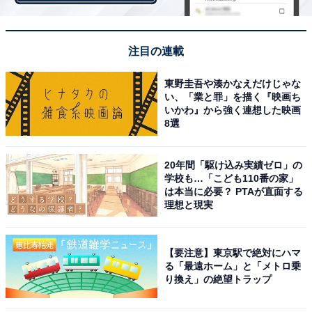
彼女はその後、仕事に邁進した。結婚などする気にはな
れなかったし、恋愛にものめり込まなかった。男など信
注目の連載
用するまいと思ってしまったのだ。
東野圭吾や湊かなえだけじゃな
30代後半になったころ、彼とも仲のよかったかつての同
い、「業と罪」を描く『映画ち
いかわ』から強く連想した映画
僚が急逝し、通夜で彼と顔を合わせた。精進落としと称
8選
して近くの居酒屋に行ったとき、自然と隣の席に座った
という。
20年間「駆け込み実績ゼロ」の
学校も…「こども110番の家」
「その店を出てふたりで歩きながら、『少し時間あ
は本当に必要？ PTAが直面する
理想と現実
る？』と彼に言われました。近くのバーで、初めて婚約
のころの真相を聞かされたんです」
【要注意】東京駅で絶対にハマ
る「最遠ホーム」と「メトロ乗
彼は当時、父親が病に倒れて農業を続けられなくなった
り換え」の絶望トラップ
ため、本気で実家に戻るつもりだった。ところがエツコ
さんが「婚約はなかったことにしてほしい」と告げたあ