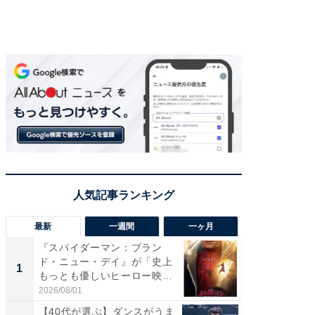
最新
一週間
一ヶ月
『スパイダーマン：ブラン
【40代
ド・ニュー・デイ』が「史上
いと思う
1
1
もっとも優しいヒーロー映
代タレン
画」に...
2026/08/01
2026/08/0
【40代が選ぶ】ダンスがうま
『スパ