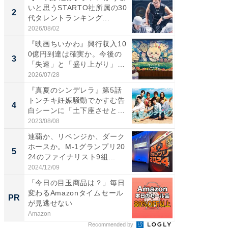
いと思うSTARTO社所属の30
ド・ニ
2
2
代タレントランキング...
もっと
画」に..
2026/08/02
2026/08/0
『映画ちいかわ』興行収入10
ワケあ
0億円到達は確実か。今後の
マ『フ
3
3
「失速」と「盛り上がり」
演技連発
が...
の...
2026/07/28
2026/08/0
『真夏のシンデレラ』第5話
「FRUI
トンチキ妊娠騒動でかすむ告
うまい
4
4
白シーンに「土下座させと
ング！ 2
い...
2023/08/08
2026/08/0
連覇か、リベンジか、ダーク
全国の
ホースか。M-1グランプリ20
付きの
5
PR
24のファイナリスト9組...
2024/12/09
COCO VIL
「今日の目玉商品は？」毎日
変わるAmazonタイムセール
PR
が見逃せない
Amazon
Recommended by