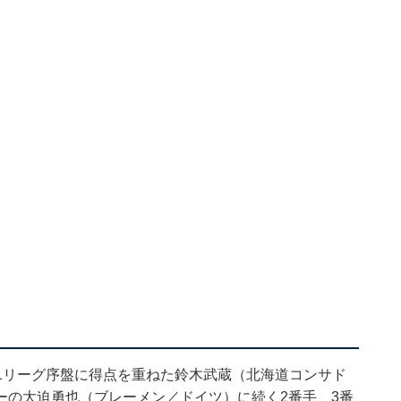
1リーグ序盤に得点を重ねた鈴木武蔵（北海道コンサド
ーの大迫勇也（ブレーメン／ドイツ）に続く2番手、3番