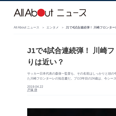
All About ニュース
エンタメ
J1で4試合連続弾！ 川崎フロンタ
J1で4試合連続弾！ 川崎
りは近い？
サッカー日本代表の森保一監督も、その名前はしっかりと頭の中
た川崎フロンターレの知念慶だ。プロ3年目の24歳は、今シー
2019.04.22
戸塚 啓