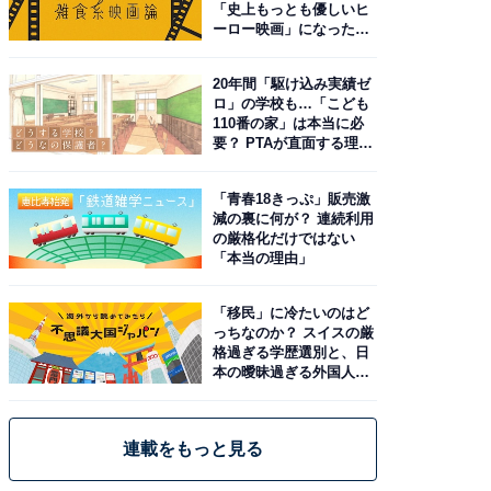
「史上もっとも優しいヒ
ーロー映画」になった理
由。予習したい作品は？
20年間「駆け込み実績ゼ
ロ」の学校も…「こども
110番の家」は本当に必
要？ PTAが直面する理想
と現実
「青春18きっぷ」販売激
減の裏に何が？ 連続利用
の厳格化だけではない
「本当の理由」
「移民」に冷たいのはど
っちなのか？ スイスの厳
格過ぎる学歴選別と、日
本の曖昧過ぎる外国人政
策
連載をもっと見る