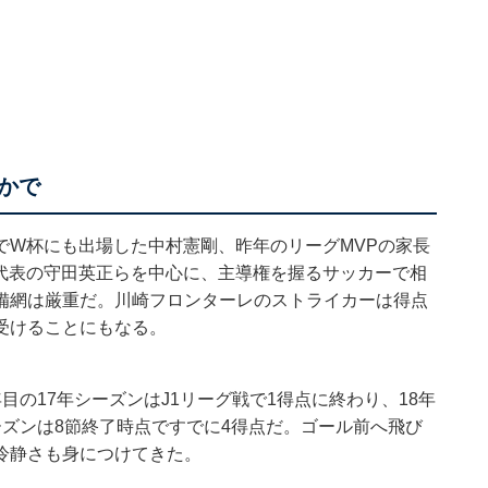
かで
でW杯にも出場した中村憲剛、昨年のリーグMVPの家長
代表の守田英正らを中心に、主導権を握るサッカーで相
備網は厳重だ。川崎フロンターレのストライカーは得点
受けることにもなる。
の17年シーズンはJ1リーグ戦で1得点に終わり、18年
ズンは8節終了時点ですでに4得点だ。ゴール前へ飛び
冷静さも身につけてきた。