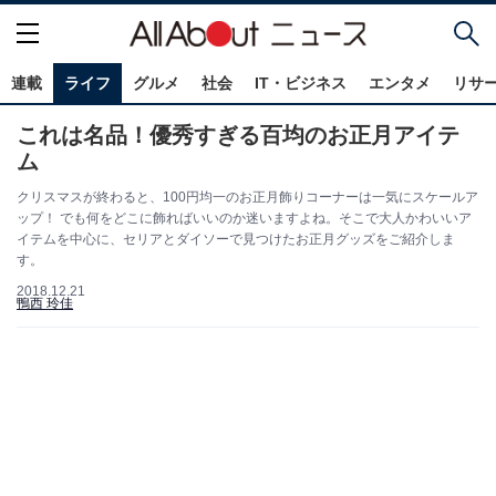
連載
ライフ
グルメ
社会
IT・ビジネス
エンタメ
リサ
これは名品！優秀すぎる百均のお正月アイテ
ム
クリスマスが終わると、100円均一のお正月飾りコーナーは一気にスケールア
ップ！ でも何をどこに飾ればいいのか迷いますよね。そこで大人かわいいア
イテムを中心に、セリアとダイソーで見つけたお正月グッズをご紹介しま
す。
2018.12.21
鴨西 玲佳