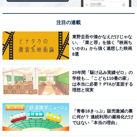
注目の連載
東野圭吾や湊かなえだけじゃな
い、「業と罪」を描く『映画ち
いかわ』から強く連想した映画
8選
20年間「駆け込み実績ゼロ」の
学校も…「こども110番の家」
は本当に必要？ PTAが直面する
理想と現実
2. 高級感のあるペーパーアイテムで華やかに
「青春18きっぷ」販売激減の裏
に何が？ 連続利用の厳格化だけ
ではない「本当の理由」