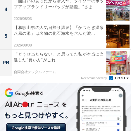
「面白いのあったから購入〜」ダイソーのポッ
プアップランドリーバッグが話題。“さま...
4
2026/08/03
【和歌山県の人気日帰り温泉】「かつらぎ温泉
八風の湯」は名物の化石海水を含んだ濃...
5
2026/08/08
「どうせ当たらない」と思ってた私が本当に当
選した“買い方”がこれ
PR
合同会社デジタルファーム
Recommended by
玄関はもちろん、車にもしめ縄を飾って邪気を払いましょう。108円（セリ
ア）