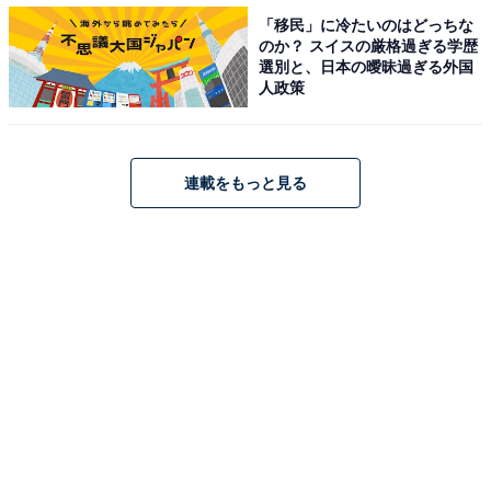
「移民」に冷たいのはどっちな
のか？ スイスの厳格過ぎる学歴
選別と、日本の曖昧過ぎる外国
人政策
連載をもっと見る
全高26cmなので、思った以上に存在感が出ます。各108円（セリア）
お正月飾りというと門松や鏡餅が定番ですが、大人かわ
いく飾りたいのであればペーパーアイテムというチョイ
スもいいと思います。畳んである商品をくるりと広げて
両面テープで台紙を貼るだけで、立体感のある繊細なお
正月飾りに変身します。