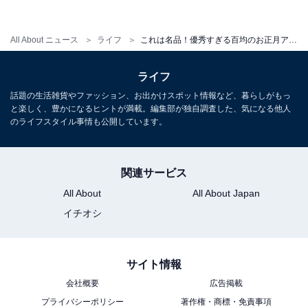
All About ニュース
ライフ
これは名品！優秀すぎる百均のお正月アイテム
ライフ
話題の生活雑貨やファッション、お出かけスポット情報など、暮らしがもっ
と楽しく、豊かになるヒントが満載。編集部が独自調査した、気になる他人
のライフスタイル事情も公開しています。
関連サービス
All About
All About Japan
イチオシ
玄関に、リビングに、寝室に。吊るして飾ることもできます
サイト情報
会社概要
広告掲載
プライバシーポリシー
著作権・商標・免責事項