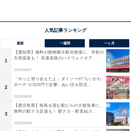
最新
一週間
一ヶ月
【愛知県】無料の動物園＆観光牧場に、市初の
フェイクフラワーで好きにアレンジしても！108円（セリア）
天然温泉も！ 高速道路のハイウェイオア...
1
しめ縄は
邪気を寄せ付けない魔除けの意味とともに、神
2026/08/07
聖な場所の目印になる
と言われています。最近はデコラ
「やっと巡り会えたよ」ダイソーの“ちいかわ
ティブなデザインも多くありますが、ごくシンプルなも
ポーチ”が220円で反響。ぬい活＆防災...
2
のを選ぶとどんなインテリアにも合いやすいのでオスス
2026/08/06
メです。もう少し華やかにしたいという人は、100均に
【鹿児島県】桜島を望む駅ビルの大観覧車に、
あるお正月飾りをプラスして、家の雰囲気に合うしめ縄
無料の駅ナカ足湯も！ 駅ナカ・駅直結ス...
3
にしてもいいですね。
2026/08/08