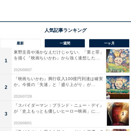
ホーム&アウェイで争う決勝トーナメントは圧巻だっ
た。トーナメント1回戦で上海上港（中国）を2試合合計
4対3で退け、準々決勝では天津権健（中国）に5対0で圧
勝する。
最新
一週間
一ヶ月
東野圭吾や湊かなえだけじゃない、「業と罪」
水原三星（韓国）との準決勝は、ホームの第1戦を3対2
を描く『映画ちいかわ』から強く連想した...
1
で制するが、アウェイの第2戦で後半途中まで1対3とリ
2026/08/07
ードされる。トータルスコアで4対5と逆転されるが、そ
『映画ちいかわ』興行収入100億円到達は確実
こから2点を奪い、合計6対5で水原三星を振り切った。
か。今後の「失速」と「盛り上がり」が...
2
2026/07/28
決勝戦の相手は、イランのペルセポリスだった。ホーム
『スパイダーマン：ブランド・ニュー・デイ』
が「史上もっとも優しいヒーロー映画」に...
の第1戦を2対0で勝利した鹿島は、10万人の大観衆で埋
3
まるアウェイゲームを0対0でしのぐ。完全敵地のスタジ
2026/08/01
アムで、アジア制覇の雄叫びをあげたのだった。