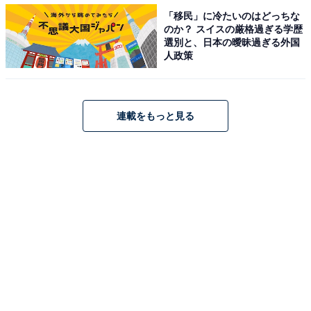
らはすべて日本開催の大会である。
「移民」に冷たいのはどっちな
のか？ スイスの厳格過ぎる学歴
選別と、日本の曖昧過ぎる外国
人政策
日本以外の国で行われるクラブW杯に、アジア王者とし
て出場したのは、昨年の浦和が初めてだった。その浦和
は、開催国UAEのクラブに初戦で敗れ、5位に終わっ
連載をもっと見る
た。
昨年に続いてUAEで開催される今年のクラブW杯に、鹿
島はアジア王者として乗り込む。Jリーグ勢初となる「日
本開催ではないクラブW杯での上位進出」を目標に掲げ
る。
「上位進出」の表現では、控え目かもしれない。