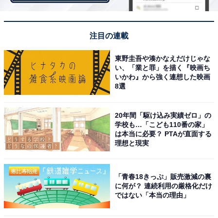
注目の連載
東野圭吾や湊かなえだけじゃな
い、「業と罪」を描く『映画ち
いかわ』から強く連想した映画
8選
20年間「駆け込み実績ゼロ」の
学校も…「こども110番の家」
は本当に必要？ PTAが直面する
理想と現実
世界に『KASHIMA』の名を轟かせられるか？
「青春18きっぷ」販売激減の裏
に何が？ 連続利用の厳格化だけ
クラブＷ杯におけるJリーグ勢は、07年の浦和レッズ、
ではない「本当の理由」
08年のガンバ大阪、15年のサンフレッチェ広島が、3位
入賞を果たしている。鹿島も16年に準優勝したが、それ