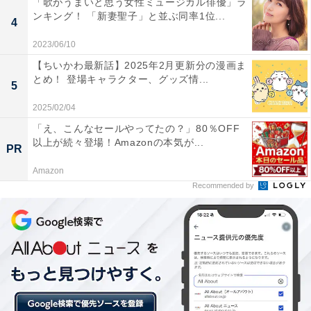
「歌がうまいと思う女性ミュージカル俳優」ラ
ンキング！ 「新妻聖子」と並ぶ同率1位...
4
2023/06/10
【ちいかわ最新話】2025年2月更新分の漫画ま
とめ！ 登場キャラクター、グッズ情...
5
2025/02/04
「え、こんなセールやってたの？」80％OFF
以上が続々登場！Amazonの本気が...
PR
Amazon
Recommended by
AFCチャンピオンズリーグで優勝した鹿島アントラーズ。左端にはジーコ氏
の姿も（写真：AFP/アフロ）