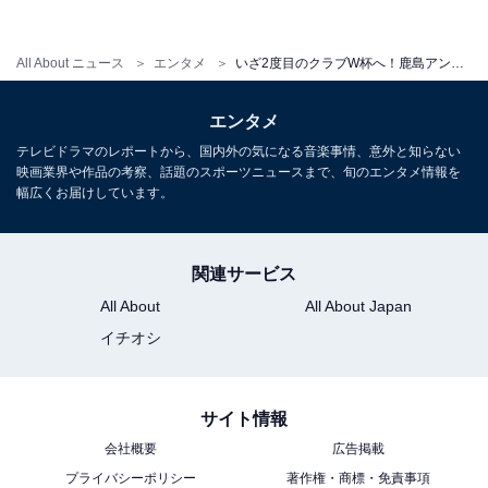
クラブの歴史を作ってきた元ブラジル代表にして元日本
代表監督のジーコが、テクニカルディレクターとしてフ
All About ニュース
エンタメ
いざ2度目のクラブW杯へ！鹿島アントラーズの挑戦の意味と価値
ロントに復帰している。クラブが伝統とする勝者のメン
エンタメ
タリティに、改めて太い芯が通っている。
テレビドラマのレポートから、国内外の気になる音楽事情、意外と知らない
映画業界や作品の考察、話題のスポーツニュースまで、旬のエンタメ情報を
幅広くお届けしています。
今シーズンはACLだけでなくリーグカップ、天皇杯でも
上位進出を果たし、国内の他クラブを上回る試合を消化
してきた。ベストコンディションを保っている選手を見
関連サービス
つけるのは難しい。何人かの主力選手は、クラブW杯を
All About
All About Japan
欠場することになりそうだ。
イチオシ
それでも、鹿島にははっきりとしたモチベーションがあ
サイト情報
る。グアダラハラ（メキシコ）との1戦（準々決勝）に
会社概要
広告掲載
勝てば、レアル・マドリード（スペイン）が待ち受け
プライバシーポリシー
著作権・商標・免責事項