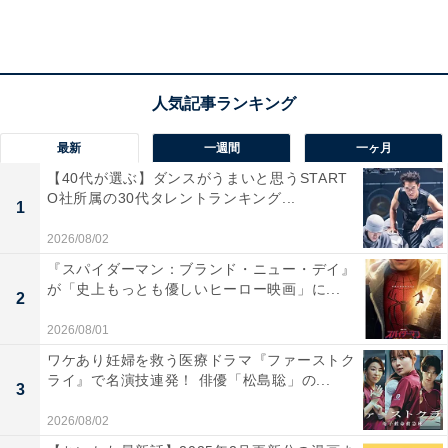
がセンターバックで、酒井宏樹が右サイドバックで、引
き続きチームを支えている。吉田のパートナーのセンタ
ーバックでは、20歳になったばかりの冨安健洋が台頭し
てきた。
最新
一週間
一ヶ月
【40代が選ぶ】ダンスがうまいと思うSTART
ベルギー1部のシントトロイデンで定位置をつかんでい
O社所属の30代タレントランキング...
1
る彼は、ベネズエラ戦で自身2試合目の出場を果たし
た。アジアの戦いでは、相手のロングボールを跳ね返す
2026/08/02
高さを問われる場面が少なくない。188センチの高さを
『スパイダーマン：ブランド・ニュー・デイ』
が「史上もっとも優しいヒーロー映画」に...
持つ冨安は、その意味でも適任だ。攻撃の起点となる球
2
出しにも期待が持てる。
2026/08/01
ワケあり妊婦を救う医療ドラマ『ファーストク
ライ』で名演技連発！ 俳優「松島聡」の...
3
森保監督が頭を悩ませているのは、GKと左サイドバック
2026/08/02
だろう。