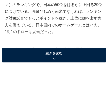
ァ）のランキングで、日本の50位をはるかに上回る29位
につけている。強豪ひしめく南米でなければ、ランキン
グ対象試合でもっとポイントを稼ぎ、上位に顔を出す実
力を備えている。日本国内でのホームゲームとはいえ、
1対1のドローは妥当だった。
ロシアW杯でも中心を担った大迫勇也に“三銃士”を加え
続きを読む
た攻撃のカルテットは、日本代表の新たなシンボルとし
て脚光を浴びているが、チームはまだ立ち上がったばか
りだ。一緒にプレーすることで連携を深めていく段階で
あり、彼らが得点やアシストを決めることができなくて
も、ことさらに騒ぎ立てる必要はないだろう。
むしろ重要なのは守備だ。アジアカップのような大会で
は、ディフェンスの安定こそがチームの支えとなる。