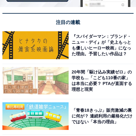
ベガルタ仙台のシュミット・ダニエルのいずれかにな
る。ベネズエラ戦では197センチの長身を誇るダンこと
シュミット・ダニエルが日本代表デビューを飾ったが、
注目の連載
20日のキルギス戦で起用される選手がアジアカップのレ
ギュラーGKになるはずだ。
『スパイダーマン：ブランド・
ニュー・デイ』が「史上もっと
も優しいヒーロー映画」になっ
た理由。予習したい作品は？
20年間「駆け込み実績ゼロ」の
学校も…「こども110番の家」
は本当に必要？ PTAが直面する
理想と現実
「青春18きっぷ」販売激減の裏
に何が？ 連続利用の厳格化だけ
ではない「本当の理由」