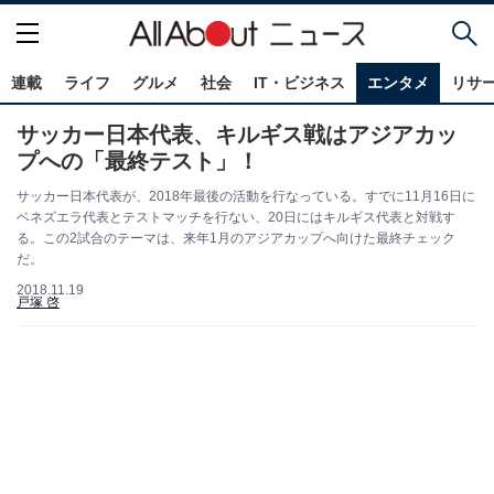
連載
ライフ
グルメ
社会
IT・ビジネス
エンタメ
リサ
サッカー日本代表、キルギス戦はアジアカッ
プへの「最終テスト」！
サッカー日本代表が、2018年最後の活動を行なっている。すでに11月16日に
ベネズエラ代表とテストマッチを行ない、20日にはキルギス代表と対戦す
る。この2試合のテーマは、来年1月のアジアカップへ向けた最終チェック
だ。
2018.11.19
戸塚 啓