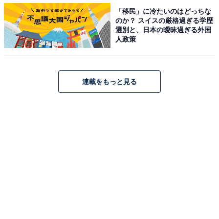
「移民」に冷たいのはどっちな
のか？ スイスの厳格過ぎる学歴
定位置獲得に近づいている佐々木翔（写真：JFA/アフロ）
選別と、日本の曖昧過ぎる外国
人政策
左サイドバックはロシアW杯メンバーの長友佑都の戦線
離脱により、佐々木翔が定位置獲得に近づいている。今
回の2試合には横浜F・マリノスの山中亮輔が初めて招集
連載をもっと見る
されているが、サンフレッチェ広島でも森保監督のサッ
カーに触れてきた佐々木が、定位置争いをリードする。
ベネズエラ戦でもこの29歳がスタメンに指名されたが、
キルギス戦はどうなるか。
アジアカップに初出場するキルギスは、日本からすれば
格下の相手だ。守備を固めてくるチームから確実に得点
を奪い、無失点で終えることがこの試合のテーマにな
る。