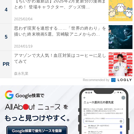
【ちいかわ最新話】2025年2月更新分の漫画ま
とめ！ 登場キャラクター、グッズ情...
4
2025/02/04
思わず現実を連想する……「世界の終わり」を
描いた終末映画5選。宮崎駿アニメからの...
5
2024/01/19
アマゾンで大人気！血圧対策はコーヒーに足し
てみて
PR
森永乳業
Recommended by
ガンバ大阪の東口順昭（写真：JFA/アフロ）
ロシアW杯までレギュラーだった川島永嗣の後継となる
GKは、ガンバ大阪の東口順昭、サガン鳥栖の権田修一、