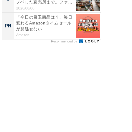
ノベした直売所まで。ファ
リーバ
ー...
わ...
2026/08/06
2026/08/0
「今日の目玉商品は？」毎日
【見城徹
変わるAmazonタイムセール
も変わ
PR
PR
が見逃せない
Amazon
FINCHI o
Recommended by