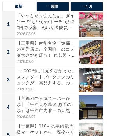
最新
一週間
一ヶ月
「やっと巡り会えたよ」ダイ
【兵庫
ソーの“ちいかわポーチ”が22
ーメン
1
1
0円で反響。ぬい活＆防災...
再現した
道...
2026/08/06
2026/08/0
【三重県】伊勢名物「赤福」
【三重
の直営店に、全国唯一のコメ
の直営
2
2
ダ大判焼き店も！ 東名阪・
ダ大判焼
伊...
伊...
2026/08/06
2026/08/0
「1000円には見えなかった」
【千葉県
スタンダードプロダクツのリ
級マー
3
3
ュックが「高見えする」の...
ノベし
ー...
2026/08/03
2026/08/0
【京都府の人気スーパー銭
立山連
湯】「宇治天然温泉 源氏の
風呂に、
4
4
湯」は宇治市内唯一の天然温
層水風
泉と...
帰...
2026/08/07
2026/08/0
【千葉県】918㎡の県内最大
「これ
級マーケットから、廃校をリ
ダイソ
5
5