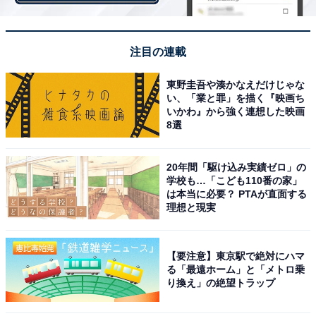
結婚している場合は、もう少しキツい行動をとってもい
いかもしれません。例えば、「彼の浮気の証拠となるも
のを彼の目につくところに置いといて、何も言わない」
注目の連載
というのも手です。
東野圭吾や湊かなえだけじゃな
い、「業と罪」を描く『映画ち
いかわ』から強く連想した映画
ただし、「ラブホテルの領収書を見つけた」なんて場合
8選
だったらこの手段は使えますが、浮気の証拠というの
は、意外と「彼のスマホを盗み見して発覚する」場合が
20年間「駆け込み実績ゼロ」の
学校も…「こども110番の家」
少なくありません。
は本当に必要？ PTAが直面する
理想と現実
そのときは、盗み見したあなた自身にも非はあるし、そ
れによって彼との信頼関係が壊れる可能性があります。
【要注意】東京駅で絶対にハマ
る「最遠ホーム」と「メトロ乗
浮気の証拠は出さずに、「最近、なんか様子が変じゃな
り換え」の絶望トラップ
い？もしかして、浮気している？」「浮気したら、絶対
に許さないからね」といった浮気防止の言葉を言ってお