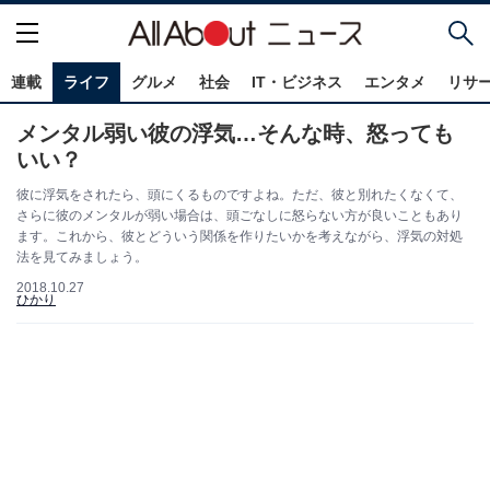
連載
ライフ
グルメ
社会
IT・ビジネス
エンタメ
リサ
メンタル弱い彼の浮気…そんな時、怒っても
いい？
彼に浮気をされたら、頭にくるものですよね。ただ、彼と別れたくなくて、
さらに彼のメンタルが弱い場合は、頭ごなしに怒らない方が良いこともあり
ます。これから、彼とどういう関係を作りたいかを考えながら、浮気の対処
法を見てみましょう。
2018.10.27
ひかり