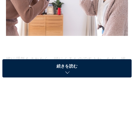
彼に浮気をされたら、頭にくるものですよね。ただ、彼
続きを読む
と別れたくなくて、さらに彼のメンタルが弱い場合は、
頭ごなしに怒らない方が良いこともあります。
メンタルの弱い人は、自分の立場が悪くなると逃げたく
なる癖がある人も少なくありません。だから、あなたに
浮気がバレていて怒られている状況に耐えられず、別々
に住んでいる場合は「音信不通になる」、一緒に住んで
いる場合は「家に帰ってこない」など、あなたと距離を