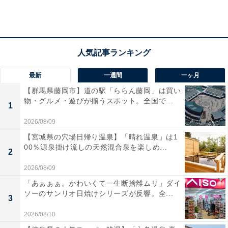
最新
一週間
一ヶ月
【群馬県藤岡市】道の駅「ららん藤岡」は買い
物・グルメ・遊びが揃うスポット。全国で...
1
2026/08/09
【宮城県の穴場日帰り温泉】「晴れ温泉」は1
00％源泉掛け流しの天然混合泉を楽しめ...
2
2026/08/09
「あぁぁぁ。かわいくて一生断捨離ムリ」ダイ
別れたくなければ、責め立てない方がいいことも
ソーのサンリオ日焼けシリーズが反響。全...
3
2026/08/10
そんな残念な彼と、これからも関係を続けても幸せにな