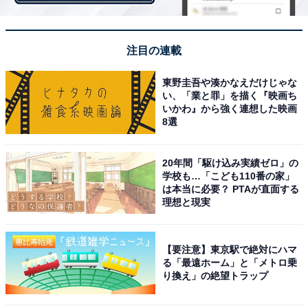
ます。
気をよくした息子は、その塾に通いだしました。そし
注目の連載
て、第1志望としていた中学校に見事合格したのです。
東野圭吾や湊かなえだけじゃな
その学校はいわゆる挑戦校で倍率も高く、正直厳しいと
い、「業と罪」を描く『映画ち
思われていただけに、喜びもひとしおでした。
いかわ』から強く連想した映画
8選
しかし、頼もしい息子の成長に目を細めてばかりではい
20年間「駆け込み実績ゼロ」の
られません。すぐにやってきたのがお金の問題です。
学校も…「こども110番の家」
は本当に必要？ PTAが直面する
理想と現実
入学手続きだけで約35万円、設備費や制服・教材などの
諸経費で約65万円、合計100万円があっという間に飛ん
【要注意】東京駅で絶対にハマ
でいきました。さらにこれとは別に毎月4万円ほどの授
る「最遠ホーム」と「メトロ乗
り換え」の絶望トラップ
業料を納入しなければなりません。