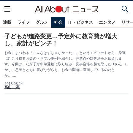
連載
ライフ
グルメ
社会
IT・ビジネス
エンタメ
リサ
子どもが進路変更…予定外に教育費が増大
し、家計がピンチ！
お金にまつわる「こんなはずじゃなかった！」というエピソードから、身近
に起こり得るお金のトラブル事例を紹介し、注意点や対処法をお伝えしま
す。今回は、わが子が中学受験に取り組み、見事合格を勝ち取ったDさん。し
かし、息子とともに喜びながらも、お金の問題に直面しているのだと
か……。
2018.08.24
高山 一惠