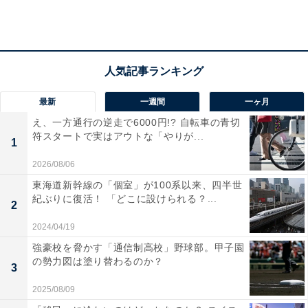
Dさんは30歳のときに結婚。2つ下の妻もDさん同様、地
方の公立高校を出てから都内に住むようになり、ある大
企業の事務を担当していました。結婚を機に妻は退職
し、男の子を出産。日中パートに出ながら、子どもの世
話をしています。
最新
一週間
一ヶ月
え、一方通行の逆走で6000円!? 自転車の青切
符スタートで実はアウトな「やりが...
1
まるで絵にかいたような普通の家族ですが、実は急に家
2026/08/06
計が苦しくなったため、相談に来られました。Dさんの
東海道新幹線の「個室」が100系以来、四半世
年収は600万円、妻も年100万円ほどの収入があります。
紀ぶりに復活！ 「どこに設けられる？...
2
いったい、何があったのでしょうか。
2024/04/19
強豪校を脅かす「通信制高校」野球部。甲子園
の勢力図は塗り替わるのか？
3
2025/08/09