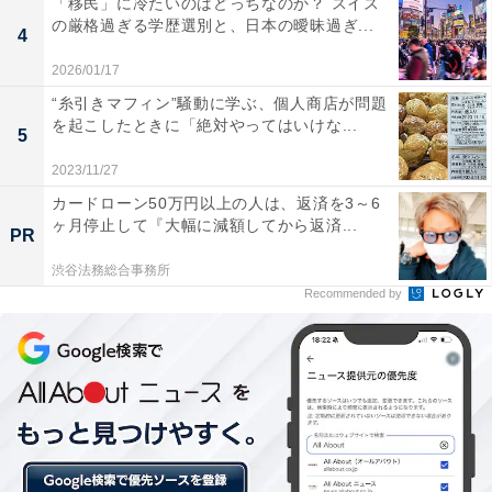
「移民」に冷たいのはどっちなのか？ スイス
の厳格過ぎる学歴選別と、日本の曖昧過ぎ...
4
2026/01/17
“糸引きマフィン”騒動に学ぶ、個人商店が問題
を起こしたときに「絶対やってはいけな...
5
2023/11/27
カードローン50万円以上の人は、返済を3～6
ヶ月停止して『大幅に減額してから返済...
PR
渋谷法務総合事務所
あっという間に100万円が飛んでいった！
Recommended by
「お父さん、僕も中学校を受験したい」
Dさんが息子にそう言われたのは3年前のこと。なんで
も、有名大の付属中を目指す友達に誘われて受験した塾
のテストの結果が、その友達よりもよかったのだといい