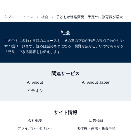
て私立だと約1769万円にもなるといいます。
All About ニュース
社会
子どもが進路変更…予定外に教育費が増大し、家計がピンチ！
それだけのお金が工面できないならば受験しなければい
社会
いと思われるかもしれませんが、Dさんのようなケース
世の中をにぎわず注目のニュースを、その道のプロが独自の視点でわかりや
も起こりえるのです。
すく掘り下げます。読めば話のネタになる、視野が広がる、いつでも何かを
「発見」できる情報をお伝えします。
こんなときの負担を少しでも軽減する方法を考えてみま
関連サービス
しょう。
All About
All About Japan
イチオシ
① 国の制度や補助を利用する
私立小中学校等修学支援実証事業費補助金という制度を
サイト情報
使うと、年間10万円の補助が受けられます。先に挙げた
会社概要
広告掲載
私立中の費用を考えると決して多くはないのですが、そ
プライバシーポリシー
著作権・商標・免責事項