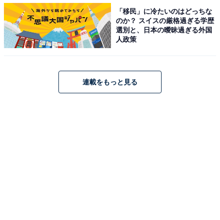
「移民」に冷たいのはどっちな
そのうえ、臨時で何かと費用の集金があったり寄付金の
のか？ スイスの厳格過ぎる学歴
選別と、日本の曖昧過ぎる外国
お願い（任意とはいいますが…）があったりするため、
人政策
自転車操業状態になってしまったのです。
Dさん曰く、「息子の合格はうれしいのですが、お金は
連載をもっと見る
正直、ぜんぜん足りないですね。住宅ローンも残ってい
るし、老後に向けた貯蓄もできないし、火の車です」
教訓…教育費は「早めの準備」がやっぱり大事
文部科学省「平成28年度子供の学習費調査」によると、
幼稚園から高校まですべて公立だった場合の学習費の総
額は約540万円。これに対して、小学校だけ公立だった
場合は約1046万円とほぼ倍増しています。さらに、すべ