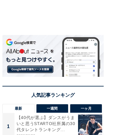
最新
一週間
一ヶ月
【40代が選ぶ】ダンスがうま
【40代
いと思うSTARTO社所属の30
いと思う
1
1
代タレントランキング...
代タレン