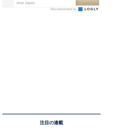
Jeep Japan
COCO VIL
Recommended by
注目の連載