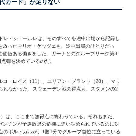
代カード」が足りない
ンドレ・シュールレは、そのすべてを途中出場から記録し
を放ったマリオ・ゲッツェも、途中出場のひとりだっ
で価値ある働きをした。ガーナとのグループリーグ第3
同点弾を決めているのだ。
コ・ロイス（11）、ユリアン・ブラント（20）、マリ
られなかった。スウェーデン戦の得点も、スタメンの2
9）は、ここまで無得点に終わっている。それもまた、
ゼンチンが予選敗退の危機に追い詰められているのに対
点のポルトガルが、1勝1分でグループ首位に立っている