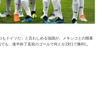
）
つもドイツだ」と言わしめる強国が、メキシコとの開幕
戦でも、後半終了直前のゴールで何とか2対1で勝利し