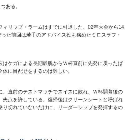
たつある。
ィリップ・ラームはすでに引退した。02年大会から14
だった前回は若手のアドバイス役も務めたミロスラフ・
彼はケガによる長期離脱からＷ杯直前に先発に戻ったば
全体に目配せをするのは難しい。
に、直前のテストマッチでスイスに敗れ、Ｗ杯開幕後の
、失点を許している。復帰後はクリーンシートと呼ばれ
乗り切れていないだけに、リーダーシップを発揮するの