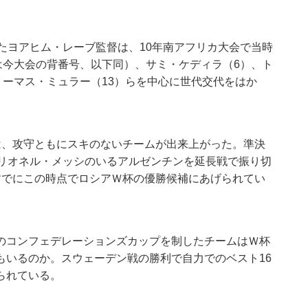
たヨアヒム・レーブ監督は、10年南アフリカ大会で当時
は今大会の背番号、以下同）、サミ・ケディラ（6）、ト
トーマス・ミュラー（13）らを中心に世代交代をはか
は、攻守ともにスキのないチームが出来上がった。準決
もリオネル・メッシのいるアルゼンチンを延長戦で振り切
すでにこの時点でロシアＷ杯の優勝候補にあげられてい
のコンフェデレーションズカップを制したチームはＷ杯
もいるのか。スウェーデン戦の勝利で自力でのベスト16
られている。