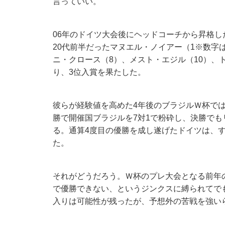
言っていい。
06年のドイツ大会後にヘッドコーチから昇格し
20代前半だったマヌエル・ノイアー（1※数字
ニ・クロース（8）、メスト・エジル（10）、
り、3位入賞を果たした。
彼らが経験値を高めた4年後のブラジルＷ杯で
勝で開催国ブラジルを7対1で粉砕し、決勝で
る。通算4度目の優勝を成し遂げたドイツは、
た。
それがどうだろう。Ｗ杯のプレ大会となる前年
で優勝できない、というジンクスに縛られてで
入りは可能性が残ったが、予想外の苦戦を強い