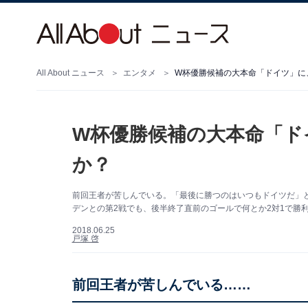
All About ニュース
エンタメ
W杯優勝候補の大本命「ドイツ」に
W杯優勝候補の大本命「ド
か？
前回王者が苦しんでいる。「最後に勝つのはいつもドイツだ」と
デンとの第2戦でも、後半終了直前のゴールで何とか2対1で勝
2018.06.25
戸塚 啓
前回王者が苦しんでいる……