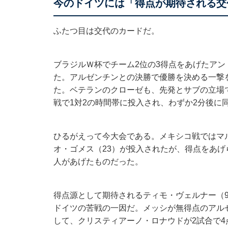
今のドイツには「得点が期待される交
ふたつ目は交代のカードだ。
ブラジルＷ杯でチーム2位の3得点をあげたア
た。アルゼンチンとの決勝で優勝を決める一撃
た。ベテランのクローゼも、先発とサブの立場
戦で1対2の時間帯に投入され、わずか2分後に
ひるがえって今大会である。メキシコ戦ではマル
オ・ゴメス（23）が投入されたが、得点をあげ
人があげたものだった。
得点源として期待されるティモ・ヴェルナー（
ドイツの苦戦の一因だ。メッシが無得点のアル
して、クリスティアーノ・ロナウドが2試合で4