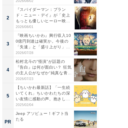
2026/08/02
2026/08/0
『スパイダーマン：ブラン
なぜK-
ド・ニュー・デイ』が「史上
は「1位
2
2
もっとも優しいヒーロー映
のか？ 
画」に...
2026/08/01
2026/07/3
『映画ちいかわ』興行収入10
『スパ
0億円到達は確実か。今後の
ド・ニ
3
3
「失速」と「盛り上がり」
もっと
が...
画」に..
2026/07/28
2026/08/0
松村北斗の“怪演”が話題の
最終回
『告白』は何が面白い？ 狂気
ドラマ」
4
4
の主人公がなぜか“純真な青...
VANT』
2026/07/23
2026/07/3
【ちいかわ最新話】「一生続
ワケあ
いてくれ」ちいかわたちの深
マ『フ
5
5
い友情に感動の声。抱きしめ
演技連発
合...
の...
2025/02/04
2026/08/0
Jeep アソビュー！ギフト当
シェア別荘
たる
wners
PR
PR