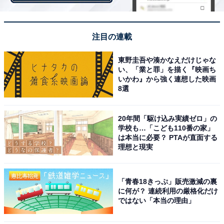
ない共通点がもうひとつある。受賞対象が全世界の選手
に広がった95年以降を見ると、97年のジダン（フラン
注目の連載
ス）と09年のシャビ（スペイン）が、バロンドールの得
票数3位で翌年のW杯に優勝している。ジンクスと呼べる
東野圭吾や湊かなえだけじゃな
ほどのものではないが、頭の片隅に置いておくといいか
い、「業と罪」を描く『映画ち
いかわ』から強く連想した映画
もしれない。
8選
ちなみに、17年の3位はネイマール（ブラジル）だ。言
20年間「駆け込み実績ゼロ」の
学校も…「こども110番の家」
うまでもなく、ブラジルは優勝候補の一角である。
は本当に必要？ PTAが直面する
理想と現実
「青春18きっぷ」販売激減の裏
に何が？ 連続利用の厳格化だけ
ではない「本当の理由」