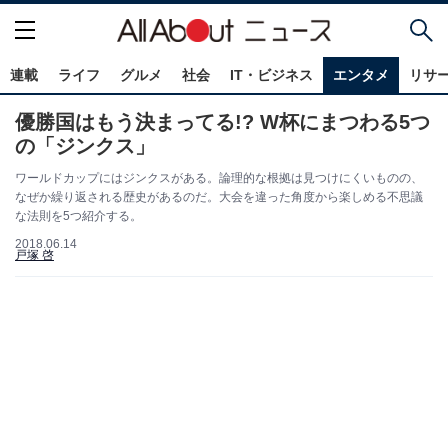
連載
ライフ
グルメ
社会
IT・ビジネス
エンタメ
リサ
優勝国はもう決まってる!? W杯にまつわる5つ
の「ジンクス」
ワールドカップにはジンクスがある。論理的な根拠は見つけにくいものの、
なぜか繰り返される歴史があるのだ。大会を違った角度から楽しめる不思議
な法則を5つ紹介する。
2018.06.14
戸塚 啓