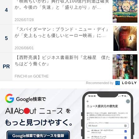
『映画ちいかわ』興行収入100億円到達は確実
か。今後の「失速」と「盛り上がり」が...
4
2026/07/28
『スパイダーマン：ブランド・ニュー・デイ』
が「史上もっとも優しいヒーロー映画」に...
5
2026/08/01
【西野亮廣】ビジネス書最新刊『北極星 僕た
ちはどう働くか』
PR
クリスティアーノ・ロナウド（写真：AP/アフロ）
FINCHI on GOETHE
16年からはFIFAとの提携が解消され、フランス・フット
Recommended by
ボール誌によるバロンドールに戻った。そして、ロシア
W杯前年の受賞者はC・ロナウドだった。“バドンロール
の呪い”が今回も生きているなら、彼がキャプテンを務め
るポルトガルは、優勝できないということになるが……
バロンドールとＷ杯の優勝国には、あまり触れられてい