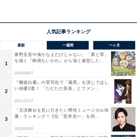
これは世界ナンバー1の選手に与えられる賞である。Ｗ
杯でも主役に躍り出ることのできる選手たちだが、奇妙
な共通点がある。W杯前年のバロンドール受賞者は、Ｗ
杯で優勝できないのだ。人呼んで“バロンドールの呪
い”である。
最新
一週間
一ヶ月
東野圭吾や湊かなえだけじゃない、「業と罪」
20世紀ならヨハン・クライフ（オランダ）やミシェル・
を描く『映画ちいかわ』から強く連想した...
1
プラティニ（フランス）といったスーパースターが、21
2026/08/07
世紀ではロナウジーニョ（ブラジル）、リオネル・メッ
『幽遊白書』の実写化で「蔵馬」を演じてほし
シ（アルゼンチン）、クリスティアーノ・ロナウド（ポ
い俳優3選！ 「ただただ美形」とファン...
ルトガル）といった名手が、バロンドールの呪縛に行く
2
手を阻まれた。
2021/12/17
「主演舞台を見に行きたい男性ミュージカル俳
優」ランキング！ 2位「堂本光一」を抑...
3
2023/05/30