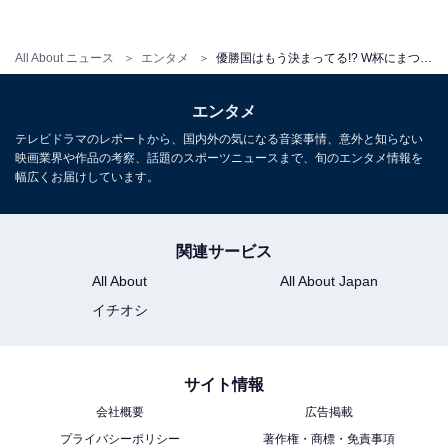
勝でジンクスが崩れたことにならなかっただろう。10年
の南アフリカ大会はアフリカ初の開催であり、アフリカ
All About ニュース
エンタメ
優勝国はもう決まってる!? W杯にまつわる5つの「ジンクス」
勢の過去最高成績はベスト８だった。こちらも、欧州の
スペインの優勝でジンクスが崩壊した、とは言い切れな
エンタメ
かったはずだ。
テレビドラマのレポートから、国内外の気になる音楽事情、意外と知らない
映画業界や作品の考察、話題のスポーツニュースまで、旬のエンタメ情報を
幅広くお届けしています。
状況が変わったのは14年大会である。南米ブラジルを舞
台とした大会で、欧州のドイツが戴冠の時を迎えたのだ
関連サービス
った。
All About
All About Japan
イチオシ
ロシアを舞台とする今回は、ドイツ、スペイン、フラン
ス、ポルトガルらが優勝候補に名を連ねるが、ドイツは
サイト情報
後述する「5」の、ポルトガルは「1」のジンクスに縛ら
会社概要
広告掲載
れている。さて、結果は……。
プライバシーポリシー
著作権・商標・免責事項