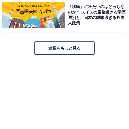
「移民」に冷たいのはどっちな
のか？ スイスの厳格過ぎる学歴
選別と、日本の曖昧過ぎる外国
人政策
連載をもっと見る
2：開催大陸の国が優勝する
1930年のウルグアイ大会から、W杯の優勝国は開催大陸
から誕生してきた。58年スウェーデン大会と70年メキシ
コ大会でブラジルが優勝したケースを除ければ、2010年
大会までこのジンクスは生きてきた。
02年の日韓大会はアジア初の開催であり、開催大陸の代
表国が優勝できるはずもないので、南米のブラジルの優