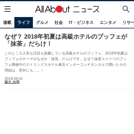
連載
ライフ
グルメ
社会
IT・ビジネス
エンタメ
リサ
なぜ？ 2018年初夏は高級ホテルのブッフェが
「抹茶」だらけ！
このところ人気も注目も急騰している高級ホテルのブッフェ。2018年初夏は
ブッフェのテーマがなぜか「抹茶」だらけです。なぜ？抹茶スイーツのブッ
フェ開催中のストリングスホテル東京インターコンチネンタルで聞いたその
理由は、意外にも……！
2018.06.01
藤丸 由華