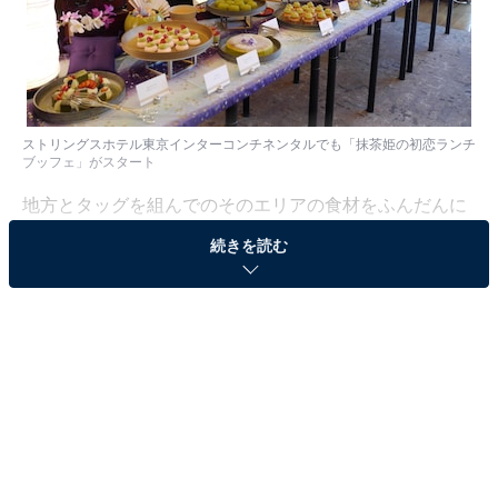
ストリングスホテル東京インターコンチネンタルでも「抹茶姫の初恋ランチ
ブッフェ」がスタート
地方とタッグを組んでのそのエリアの食材をふんだんに
使った食べ放題や、アミューズメントパークと見紛うば
続きを読む
かりのフォトジェニックなイベントまで、ここ数年個性
的な食べ放題が次々開催されている高級ホテルのブッフ
ェ。しかし今年の初夏はなぜか「抹茶」が大流行してい
ます。恵比寿のウェスティンホテル東京では「抹茶デザ
ート ブッフェ」、赤坂のANAインターコンチネンタルホ
テル東京では「抹茶スイーツブッフェ」、同じく赤坂の
ホテルニューオータニではランチビュッフェ「サンドウ
ィッチ＆スイーツビュッフェ 抹茶とメロンとチョコレー