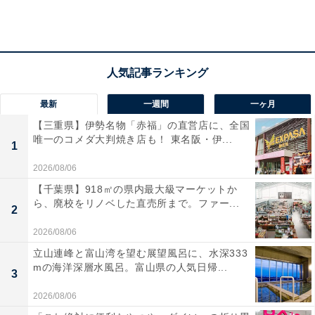
ンチブッフェ」がスタート
最新
一週間
一ヶ月
【三重県】伊勢名物「赤福」の直営店に、全国
唯一のコメダ大判焼き店も！ 東名阪・伊...
1
2026/08/06
【千葉県】918㎡の県内最大級マーケットか
ら、廃校をリノベした直売所まで。ファー...
2
2026/08/06
立山連峰と富山湾を望む展望風呂に、水深333
mの海洋深層水風呂。富山県の人気日帰...
3
2026/08/06