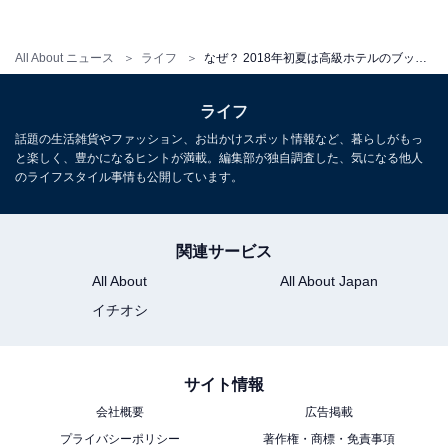
とでした。
All About ニュース
ライフ
なぜ？ 2018年初夏は高級ホテルのブッフェが「抹茶」だらけ！
ライフ
話題の生活雑貨やファッション、お出かけスポット情報など、暮らしがもっ
と楽しく、豊かになるヒントが満載。編集部が独自調査した、気になる他人
のライフスタイル事情も公開しています。
関連サービス
All About
All About Japan
イチオシ
サイト情報
会社概要
広告掲載
抹茶ブッフェブームは“偶然”
プライバシーポリシー
著作権・商標・免責事項