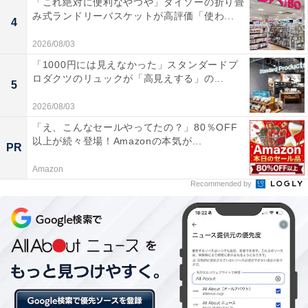
「これ絶対に便利なやつや」ダイソーの折り畳
み式ランドリーバスケットが高評価「使わ...
4
抹茶のチョコレートファウンテンも登場
2026/08/03
品川のストリングスホテル東京インターコンチネンタル
「1000円には見えなかった」スタンダードプ
でも6月1日（金）から7月31日（火）まで「抹茶姫の初
ロダクツのリュックが「高見えする」の...
5
恋ランチブッフェ」が開催。ホテルがターゲットとして
2026/08/03
いる20代、30代の女性を“姫”と位置づけた「姫系ランチ
「え、こんなセールやってたの？」80％OFF
ブッフェ」の第2弾です。
以上が続々登場！Amazonの本気が...
PR
Amazon
Recommended by