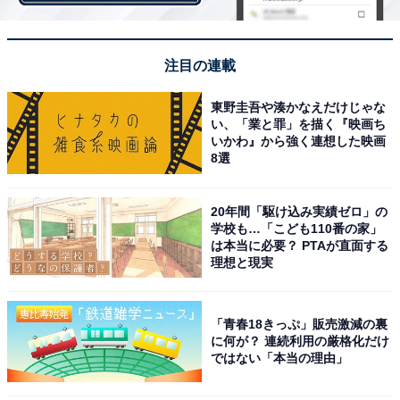
注目の連載
フォトジェニックな「手のりメレンゲ」
東野圭吾や湊かなえだけじゃな
い、「業と罪」を描く『映画ち
奥ゆかしさと気品を備えた日本の姫君の、甘酸っぱくほ
いかわ』から強く連想した映画
ろ苦い初恋を抹茶で表現。餡と生クリーム、求肥という
8選
人気の食材を詰め込んだ「抹茶みるく餅」や、洋風なの
に和の味わいが印象深い「抹茶ブラウニー」、サイズ感
20年間「駆け込み実績ゼロ」の
学校も…「こども110番の家」
がなんとも可愛らしい「手乗りメレンゲ」など、思わず
は本当に必要？ PTAが直面する
写真を撮りたくなる色鮮やかな抹茶スイーツが約15種
理想と現実
類、そして「十六穀米のほうじ茶粥」や「煎茶風味のサ
ラダチキン」など様々なお茶を使用した料理、約30種類
「青春18きっぷ」販売激減の裏
が並びます。
に何が？ 連続利用の厳格化だけ
ではない「本当の理由」