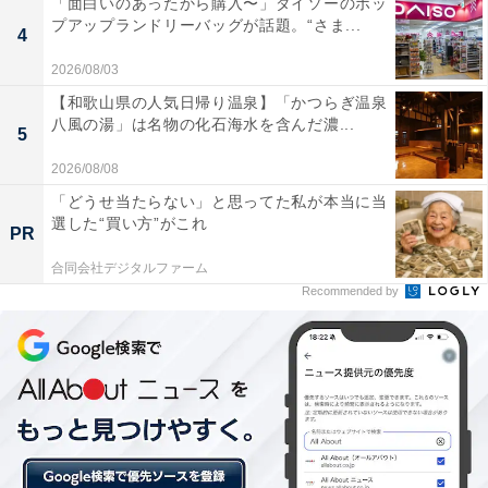
「面白いのあったから購入〜」ダイソーのポッ
プアップランドリーバッグが話題。“さま...
4
2026/08/03
【和歌山県の人気日帰り温泉】「かつらぎ温泉
八風の湯」は名物の化石海水を含んだ濃...
5
2026/08/08
「どうせ当たらない」と思ってた私が本当に当
選した“買い方”がこれ
PR
合同会社デジタルファーム
Recommended by