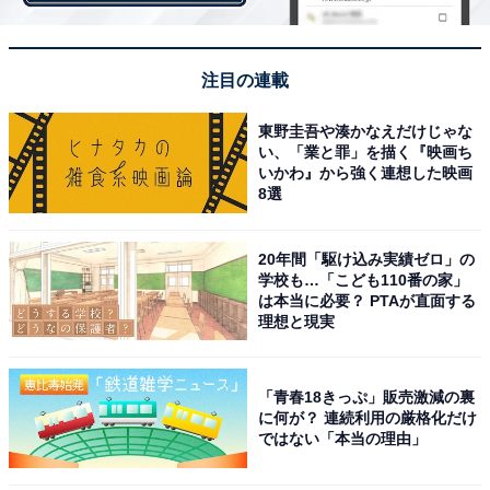
注目の連載
東野圭吾や湊かなえだけじゃな
い、「業と罪」を描く『映画ち
いかわ』から強く連想した映画
ハニーレモンシロップと混ぜ合わせると、ラベンダー色がピンク色へと変化
していきます
8選
「バタフライピー」の青色は、抗酸化物質として知られ
20年間「駆け込み実績ゼロ」の
るフラボノイドの一種である「アントシアニン」による
学校も…「こども110番の家」
ものです。アントシアニンとは、果実や花の赤、青、紫
は本当に必要？ PTAが直面する
理想と現実
を示す水溶性色素の総称で、赤ワイン、イチゴ、小豆な
ど、さまざまな植物に含まれています。
「青春18きっぷ」販売激減の裏
に何が？ 連続利用の厳格化だけ
アントシアニンは、レモンのような酸性の成分を加える
ではない「本当の理由」
と紫色や赤色に変化します。比重の重いハニーレモンシ