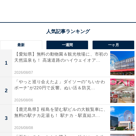
最新
一週間
一ヶ月
【愛知県】無料の動物園＆観光牧場に、市初の
天然温泉も！ 高速道路のハイウェイオア...
1
『名探偵コナン』にも登場したカラートリックテ
ィー
2026/08/07
「やっと巡り会えたよ」ダイソーの“ちいかわ
ポーチ”が220円で反響。ぬい活＆防災...
色の変化を引き起こすのは「バタフライピー」という青
2
色の花を咲かせるハーブ。古くからタイをはじめ、東南
2026/08/06
アジアや南アジアで栽培されてきました。推理漫画『名
【鹿児島県】桜島を望む駅ビルの大観覧車に、
探偵コナン』の第84巻「ギスギスしたお茶会」では、事
無料の駅ナカ足湯も！ 駅ナカ・駅直結ス...
3
件の鍵を握るトリックティーとして登場します。
2026/08/08