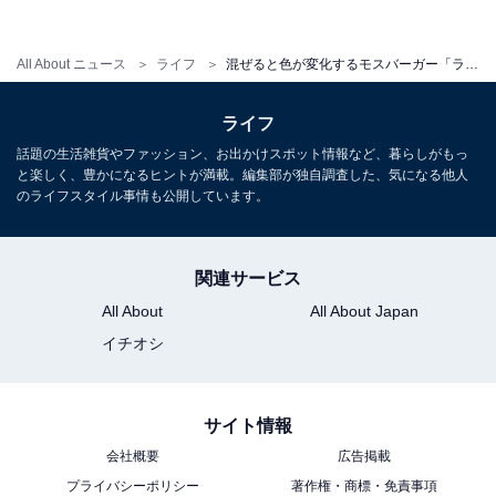
All About ニュース
ライフ
混ぜると色が変化するモスバーガー「ラベンダーレモネード」の秘密
色の変化を楽しめるハーブティーは他にもある
ライフ
話題の生活雑貨やファッション、お出かけスポット情報など、暮らしがもっ
と楽しく、豊かになるヒントが満載。編集部が独自調査した、気になる他人
色が変化するハーブティーは、「マロウブルー」などほ
のライフスタイル事情も公開しています。
かにも例があります。マロウブルー（ブルーマロウとも
言います）は「ウスベニアオイ（薄紅葵）」の花のこ
と。淡い青から紫、そしてピンクへと色が変化するの
関連サービス
で、「夜明けのハーブティー」とも呼ばれます。
All About
All About Japan
イチオシ
「バタフライピー」や「マロウブルー」のティーバッグ
は、紅茶専門店などで販売されています。ティーバッグ
サイト情報
を購入すれば、ご自宅でもハーブティーの色の変化を楽
会社概要
広告掲載
しむことができます。グラスの中でグラデーションを描
プライバシーポリシー
著作権・商標・免責事項