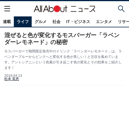
連載
ライフ
グルメ
社会
IT・ビジネス
エンタメ
リサ
混ぜると色が変化するモスバーガー「ラベン
ダーレモネード」の秘密
モスバーガーで期間限定発売中のドリンク「ラベンダーレモネード」は、ラ
ベンダーブルーからピンクへと変化する色が美しい！と注目を集めていま
す。アントシアニンという色素が引き起こす色の変化とその効果をご紹介し
ます！
2018.04.13
松本 英恵