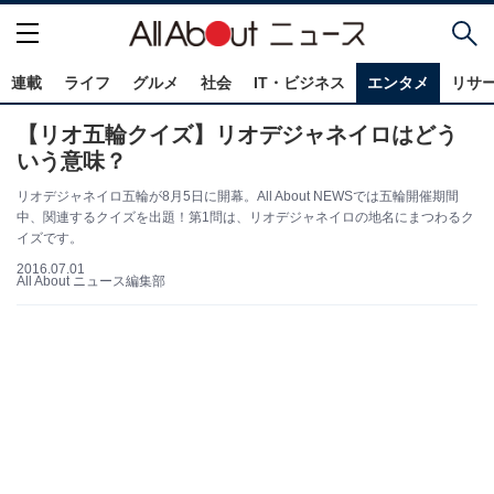
連載
ライフ
グルメ
社会
IT・ビジネス
エンタメ
リサ
【リオ五輪クイズ】リオデジャネイロはどう
いう意味？
リオデジャネイロ五輪が8月5日に開幕。All About NEWSでは五輪開催期間
中、関連するクイズを出題！第1問は、リオデジャネイロの地名にまつわるク
イズです。
2016.07.01
All About ニュース編集部