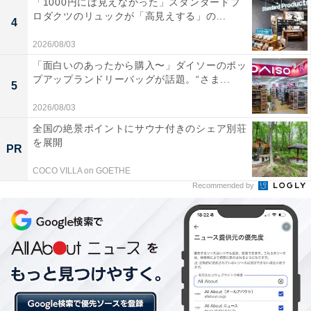
「1000円には見えなかった」スタンダードプ
ロダクツのリュックが「高見えする」の...
4
リオデジャネイロ市は1763年から1960年までブラジルの
2026/08/03
首都で、ポルトガル王室（後のブラジル王室）が置かれ
「面白いのあったから購入〜」ダイソーのポッ
た街でもあり、文化的にも常に中心地として栄えてきま
プアップランドリーバッグが話題。“さま...
5
した。人口は630万人（2010年時点）でサンパウロに次
ぐ大都市。リオデジャネイロの山と海に囲まれた景観
2026/08/03
と、それに調和する市街地が評価され、2012年には世界
全国の絶景ポイントにサウナ付きのシェア別荘
を展開
文化遺産に登録されています。
PR
COCO VILLA on GOETHE
【参考サイト】
Recommended by
ブラジル旅行のモデルコース
リオ・デ・ジャネイロ
【関連リンク】
リオ五輪の競技日程、日本時間では？ 見どころと注目選