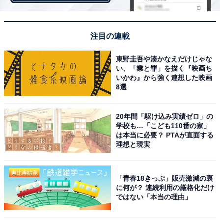
手
リオデジャネイロ五輪 観戦ガイド（日程やアクセス、旅
行の注意点）
注目の連載
東野圭吾や湊かなえだけじゃな
↓↓↓All About NEWSの最新記事をフォロー↓↓↓
い、「業と罪」を描く『映画ち
専門家しか知らないトレンドやニュース、専門家ならで
いかわ』から強く連想した映画
8選
はの時事解説など、ここでしか読めないニュースをお届
けします。
20年間「駆け込み実績ゼロ」の
All About NEWS Facebookページ
学校も…「こども110番の家」
は本当に必要？ PTAが直面する
All About NEWS Twitterアカウント
理想と現実
All About NEWS RSS
「青春18きっぷ」販売激減の裏
に何が？ 連続利用の厳格化だけ
ではない「本当の理由」