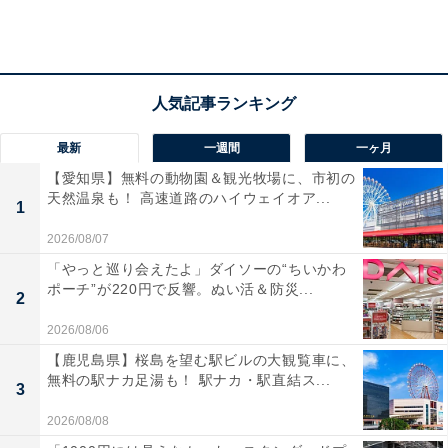
といった発音になります。Rioは「川」、deは「～の」
を表わす前置詞、Janeiroは「1月」の意味です。
地名の由来は、リオデジャネイロの地形と歴史に由来す
るのだとか。
最新
一週間
一ヶ月
【愛知県】無料の動物園＆観光牧場に、市初の
リオデジャネイロ州には「グアナバラ湾」という大西洋
天然温泉も！ 高速道路のハイウェイオア...
1
に面した湾があります。世界三大美港の１つに数えられ
るこの湾は、南北方向に31km、東西方向では最も広い場
2026/08/07
所で28km、面積400 km²ある大きな入江になっており、
「やっと巡り会えたよ」ダイソーの“ちいかわ
ポーチ”が220円で反響。ぬい活＆防災...
湾の西岸がリオデジャネイロ市です。
2
2026/08/06
1502年1月1日、最初にリオデジャネイロの地を発見した
【鹿児島県】桜島を望む駅ビルの大観覧車に、
ポルトガル人探検家が、グアナバラ湾を「川」と誤っ
無料の駅ナカ足湯も！ 駅ナカ・駅直結ス...
3
て、「1月の川」つまり、「リオデジャネイロ」と名づ
2026/08/08
けたのだとか。