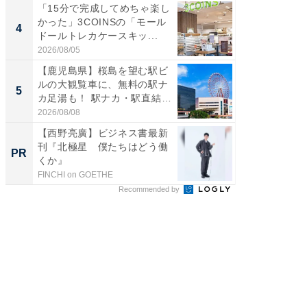
「15分で完成してめちゃ楽し
「100
かった」3COINSの「モール
スタン
4
4
ドールトレカケースキッ...
ュックが
2026/08/05
2026/08/0
【鹿児島県】桜島を望む駅ビ
立山連
ルの大観覧車に、無料の駅ナ
風呂に、
5
5
カ足湯も！ 駅ナカ・駅直結
層水風
ス...
帰...
2026/08/08
2026/08/0
【西野亮廣】ビジネス書最新
「え、
刊『北極星 僕たちはどう働
の？」8
PR
PR
くか』
場！Ama
FINCHI on GOETHE
Amazon
Recommended by