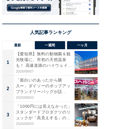
最新
一週間
一ヶ月
【愛知県】無料の動物園＆観
【兵庫
光牧場に、市初の天然温泉
ーメン
1
1
も！ 高速道路のハイウェイオ
再現した
ア...
道...
2026/08/07
2026/08/0
「面白いのあったから購
【三重
入〜」ダイソーのポップアッ
の直営
2
2
プランドリーバッグが話
ダ大判焼
題。“さま...
伊...
2026/08/03
2026/08/0
「1000円には見えなかった」
【千葉県
スタンダードプロダクツのリ
級マー
3
3
ュックが「高見えする」の...
ノベし
ー...
2026/08/03
2026/08/0