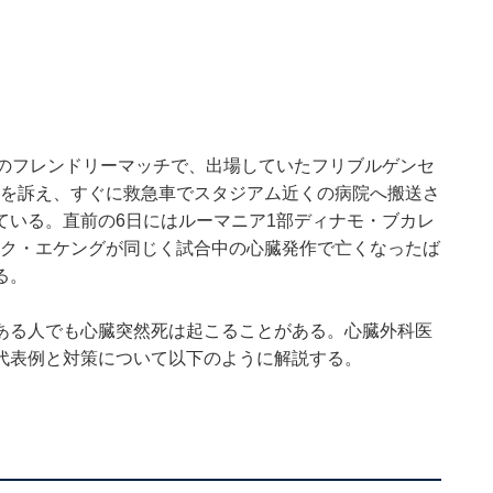
ーのフレンドリーマッチで、出場していたフリブルゲンセ
良を訴え、すぐに救急車でスタジアム近くの病院へ搬送さ
ている。直前の6日にはルーマニア1部ディナモ・ブカレ
ック・エケングが同じく試合中の心臓発作で亡くなったば
る。
ある人でも心臓突然死は起こることがある。心臓外科医
気の代表例と対策について以下のように解説する。