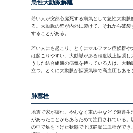
急性大動脈解離
若い人が突然心臓死する病気として急性大動脈
る。大動脈の壁が内外に裂けて、それから破裂
することがある。
若い人にも起こり、とくにマルファン症候群や
は起こりやすい。大動脈がある程度以上拡張し
うした結合組織の病気を持っている人は、大動
立つ。とくに大動脈が拡張気味で高血圧もある
肺塞栓
地震で家が壊れ、やむなく車の中などで避難生
があったことからあらためて注目されている。
の中で足を下げた状態で下肢静脈に血栓ができ