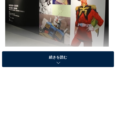
THE ORIGIN展、行きます！ (c)創通・サンライズ
続きを読む
1979年にTV放送された伝説的アニメ『機動戦士ガンダ
ム』を、当時アニメーションディレクターとキャラクタ
ーデザインを務めた安彦良和氏が2001年から2011年にか
けてコミカライズした漫画作品『機動戦士ガンダム THE
ORIGIN』。親しみある繊細なタッチで、新たな解釈とと
もに描き出された長編作品は、全24巻で累計1000万部を
超す大ヒットを記録しました。