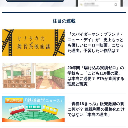
会場内には、原作、台本、絵コンテ、キャラクター設
定、メカ設定、美術設定、プロップ設定、アニメ原画、
3DCG、音楽などクリエイターの力を結集した膨大なア
注目の連載
ニメーション制作の過程が展示されています。
『スパイダーマン：ブランド・
ニュー・デイ』が「史上もっと
も優しいヒーロー映画」になっ
た理由。予習したい作品は？
20年間「駆け込み実績ゼロ」の
学校も…「こども110番の家」
は本当に必要？ PTAが直面する
理想と現実
「青春18きっぷ」販売激減の裏
に何が？ 連続利用の厳格化だけ
ではない「本当の理由」