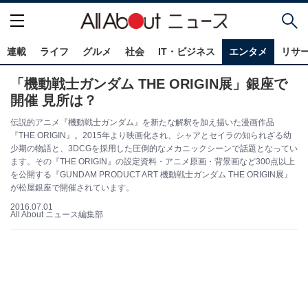
連載
ライフ
グルメ
社会
IT・ビジネス
エンタメ
リサ
「機動戦士ガンダム THE ORIGIN展」銀座で
開催 見所は？
伝説的アニメ『機動戦士ガンダム』を新たな解釈を加え描いた漫画作品
『THE ORIGIN』。2015年より映画化され、シャアとセイラの知られざる幼
少期の物語と、3DCGを採用した圧倒的なメカニックシーンで話題となってい
ます。その『THE ORIGIN』の設定資料・アニメ原画・背景画など300点以上
を公開する『GUNDAM PRODUCT ART 機動戦士ガンダム THE ORIGIN展』
が松屋銀座で開催されています。
2016.07.01
All About ニュース編集部