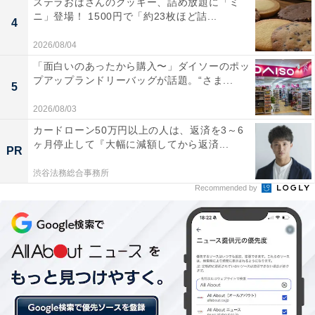
ステラおばさんのクッキー、詰め放題に「ミ
ニ」登場！ 1500円で「約23枚ほど詰...
4
2026/08/04
「面白いのあったから購入〜」ダイソーのポッ
プアップランドリーバッグが話題。“さま...
5
2026/08/03
カードローン50万円以上の人は、返済を3～6
ヶ月停止して『大幅に減額してから返済...
PR
渋谷法務総合事務所
Recommended by
エントランスを入ると、ジオン・ズム・ダイクン像が！
ファンなら「ジーク・ジオン！」と言いたくなること間
違いありません (c)創通・サンライズ