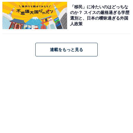
ほとんどの展示が初公開 (c)創通・サンライズ
「移民」に冷たいのはどっちな
のか？ スイスの厳格過ぎる学歴
選別と、日本の曖昧過ぎる外国
人政策
『THE ORIGIN』の美しいアニメーションを生み出す絵
コンテからアニメ原画にいたるオリジナル資料は、約
200点もあり圧巻！ 登場人物を全て並べて身長差が一目
連載をもっと見る
で分かる資料なども興味深いもの。