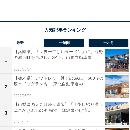
最新
一週間
一ヶ月
【兵庫県】「世界一忙しいラーメン」に、龍野
の城下町を再現したSAも。山陽自動車道...
1
2026/08/04
【栃木県】アウトレット近くのSAに、600㎡の
広々ドッグランも！ 東北自動車道の...
2
2026/08/05
通常の3倍の時間をかけて観たくなる貴重な資料の
【山梨県の人気日帰り温泉】「山梨日帰り温泉
数々
源泉かけ流しの湯 桜湯」は源泉かけ流...
3
2026/08/05