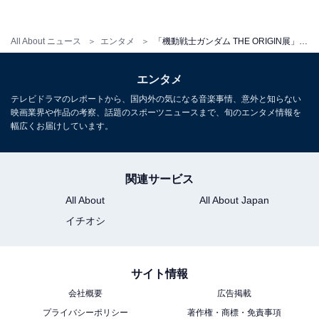
All About ニュース
エンタメ
「機動戦士ガンダム THE ORIGIN展」銀座で開催 見所は？
エンタメ
原画の筆致や細かな指示は必見 (c)創通・サンライズ
テレビドラマのレポートから、国内外の気になる音楽事情、意外と知らない
映画業界や作品の考察、話題のスポーツニュースまで、旬のエンタメ情報を
幅広くお届けしています。
さらに、1～3話の名場面映像、そして秋に公開予定の第
4話の予告映像や一部の資料を特別に先行披露し、総監
督を務める安彦良和氏がプロモーション用に描き下した
関連サービス
カラー原画も展示されています。原画に書き込まれてい
All About
All About Japan
るセリフやト書きが手書きなのは必見！ ファンにはた
イチオシ
まらないはずです。
『THE ORIGIN』に登場するガンダムの1/10スケールの
サイト情報
立像「1/10 RX-78-02ガンダム」も初公開。細部をよく見
会社概要
広告掲載
るとTV版『機動戦士ガンダム』との違いを発見できるで
プライバシーポリシー
著作権・商標・免責事項