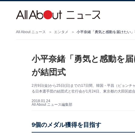
All About ニュース
エンタメ
小平奈緒「勇気と感動を届けたい」
小平奈緒「勇気と感動を届
が結団式
2月9日(金)から25日(日)までの17日間、韓国・平昌（ピョン
る日本選手団の結団式と壮行会が1月24日、東京都の大田区総
2018.01.24
All About ニュース編集部
9個のメダル獲得を目指す