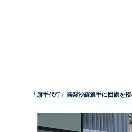
「旗手代行」高梨沙羅選手に団旗を授