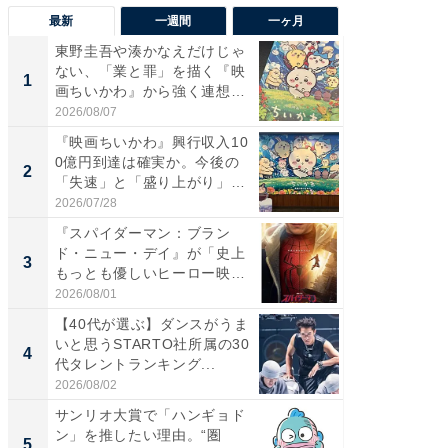
最新
一週間
一ヶ月
東野圭吾や湊かなえだけじゃ
【40代
ない、「業と罪」を描く『映
いと思う
1
1
画ちいかわ』から強く連想し
代タレン
た...
2026/08/07
2026/08/0
『映画ちいかわ』興行収入10
東野圭
0億円到達は確実か。今後の
ない、
2
2
「失速」と「盛り上がり」
画ちい
が...
た...
2026/07/28
2026/08/0
『スパイダーマン：ブラン
ワケあ
ド・ニュー・デイ』が「史上
マ『フ
3
3
もっとも優しいヒーロー映
演技連発
画」に...
の...
2026/08/01
2026/08/0
【40代が選ぶ】ダンスがうま
「FRUI
いと思うSTARTO社所属の30
うまい
4
4
代タレントランキング...
ング！ 2
2026/08/02
2026/08/0
サンリオ大賞で「ハンギョド
GOETH
ン」を推したい理由。“圏
を組み
5
PR