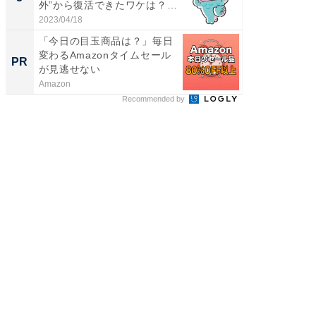
外”から復活できたワケは？
投...
2023/04/18
FINCHI o
「今日の目玉商品は？」毎日
変わるAmazonタイムセール
PR
が見逃せない
Amazon
Recommended by