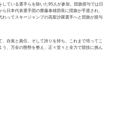
をしている選手らを除いた95人が参加。団旗授与では日
長から日本代表選手団の齋藤泰雄団長に団旗が手渡され、
代わってスキージャンプの高梨沙羅選手へと団旗が授与
て、自覚と責任、そして誇りを持ち、これまで培ってこ
よう、万全の態勢を整え、正々堂々と全力で競技に挑ん