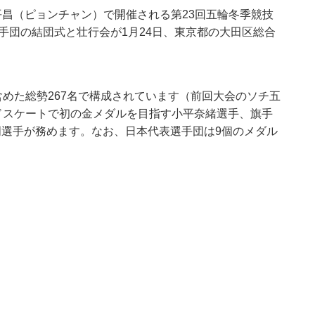
国・平昌（ピョンチャン）で開催される第23回五輪冬季競技
選手団の結団式と壮行会が1月24日、東京都の大田区総合
含めた総勢267名で構成されています（前回大会のソチ五
ドスケートで初の金メダルを目指す小平奈緒選手、旗手
明選手が務めます。なお、日本代表選手団は9個のメダル