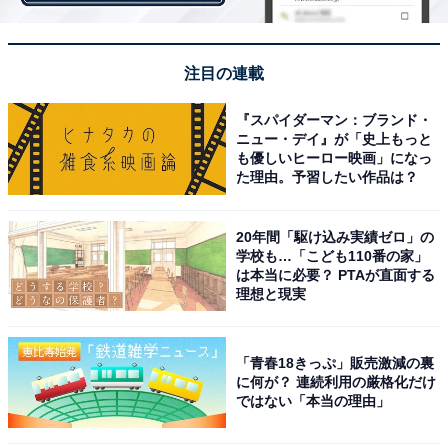
を授かることができます（初穂料300円）。同じく世界
遺産である元興寺も、前身の飛鳥にあった法興寺から奈
良に移り1300年で、様々なイベントが計画されていま
注目の連載
す。興福寺では再建をすすめていた中金堂が、2018年に
『スパイダーマン：ブランド・
落慶を予定。詳細の発表はまだですが、こちらも記念イ
ニュー・デイ』が「史上もっと
ベントなどの催しが期待されます。
も優しいヒーロー映画」になっ
た理由。予習したい作品は？
20年間「駆け込み実績ゼロ」の
学校も…「こども110番の家」
は本当に必要？ PTAが直面する
理想と現実
「青春18きっぷ」販売激減の裏
に何が？ 連続利用の厳格化だけ
ではない「本当の理由」