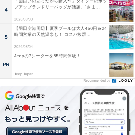
「面白いのあったから購入〜」ダイソーのポッ
プアップランドリーバッグが話題。“さま...
4
2026/08/03
【羽田空港周辺】夏季プールは大人450円＆24
時間営業の天然温泉も！ コスパ抜群...
5
2026/08/04
Jeepの7シーターを85時間体験！
PR
Jeep Japan
Recommended by
2018年は春日大社創建1250年、興福寺中金堂の落
慶など
世界遺産以外にも、2018年が大きな節目となる奈良。春
日大社は創建1250年で、今年いっぱいの期間限定で（～
2018年12月31日）、「御創建1250年奉祝特別御朱印」