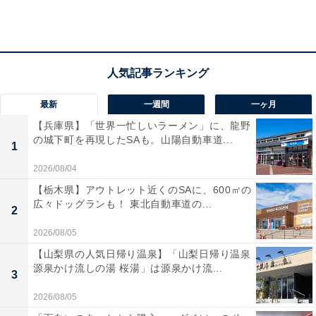
シルエットが美しい興福寺の五重塔（奈良県庁屋上からの眺め）
世界遺産を構成する8つの資産は、いずれも奈良市内に
最新
一週間
一ヶ月
あり、アクセスが良く気軽に訪れることができます
。神
【兵庫県】「世界一忙しいラーメン」に、龍野
の城下町を再現したSAも。山陽自動車道...
社仏閣の中で異彩を放つ「春日山原始林」は、春日大社
1
の神山として伐採や狩猟が長年禁じられ、大木が生い茂
2026/08/04
り、珍しい生態系が息づく地。遊歩道でじっくりと自然
【栃木県】アウトレット近くのSAに、600㎡の
や歴史を体感したり、奈良奥山ドライブウェイの車窓か
広々ドッグランも！ 東北自動車道の...
2
ら、信仰の地として守られてきた自然の営みを垣間見る
2026/08/05
こともできます。
【山梨県の人気日帰り温泉】「山梨日帰り温泉
源泉かけ流しの湯 桜湯」は源泉かけ流...
3
2026/08/05