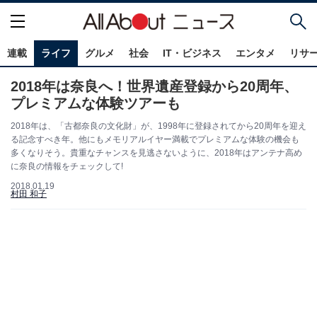
連載
ライフ
グルメ
社会
IT・ビジネス
エンタメ
リサ
2018年は奈良へ！世界遺産登録から20周年、
プレミアムな体験ツアーも
2018年は、「古都奈良の文化財」が、1998年に登録されてから20周年を迎え
る記念すべき年。他にもメモリアルイヤー満載でプレミアムな体験の機会も
多くなりそう。貴重なチャンスを見逃さないように、2018年はアンテナ高め
に奈良の情報をチェックして!
2018.01.19
村田 和子