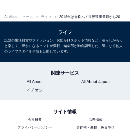
JR東海キャンペーン実施。東大寺時間外参拝など
All About ニュース
ライフ
2018年は奈良へ！世界遺産登録から20周年、プレミアムな体験ツアーも
限定ツアー募集中
ライフ
JR東海では
「うまし うるわし 奈良」
のキャンペーンを
話題の生活雑貨やファッション、お出かけスポット情報など、暮らしがもっ
実施中。
ホームページ
も新しくなり、神社仏閣はもちろ
と楽しく、豊かになるヒントが満載。編集部が独自調査した、気になる他人
ん、町家などを改装した店や可愛らしいおみやげ、スタ
のライフスタイル事情も公開しています。
イル別の宿など、様々な視点で楽む奈良の魅力が満載で
す。
関連サービス
All About
All About Japan
イチオシ
サイト情報
会社概要
広告掲載
プライバシーポリシー
著作権・商標・免責事項