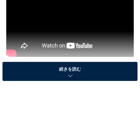
続きを読む
ヒルトン東京お台場の「シースケープ テラス・ダイニ
ング」では12月26日から2018年3月15日まで、昨年も大
好評だったストロベリーのスイーツプロモーションを開
催。今年のテーマは「いちごに恋するマスカレード」～
ストロベリーデザートブッフェ～。