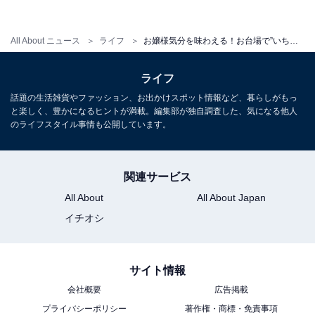
イニング（2階）
期間：12月26日(火)～ 3月15日(木)
All About ニュース
ライフ
お嬢様気分を味わえる！お台場で”いちごスイーツビュッフェ”
時間：1部15：00～16：30 (90分) 2部16：45～17：30
(エクスプレスブッフェ45分)
ライフ
料金：
話題の生活雑貨やファッション、お出かけスポット情報など、暮らしがもっ
と楽しく、豊かになるヒントが満載。編集部が独自調査した、気になる他人
1部 平日 大人3400円／子供2100円 土日祝 大人
のライフスタイル事情も公開しています。
3900円／子供2350円
2部 平日 大人 2350円／子供1400円 土日祝 大人
2800円／子供1680円
関連サービス
※税金・サービス料別途 ※子供は6歳～11歳
All About
All About Japan
ウェブサイト
イチオシ
http://hiltonodaiba.jp/plans/restaurants/4291
サイト情報
記事・動画協力：
ルトロン
会社概要
広告掲載
プライバシーポリシー
著作権・商標・免責事項