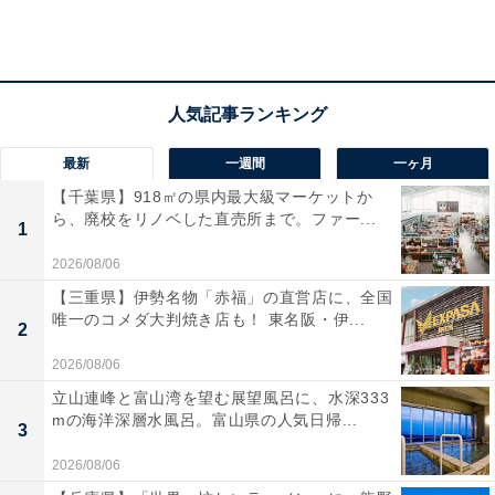
ーブル」を目指して、新たなスイーツ・エクスペリエン
スを提供しているといいます。
今回、年間で最も人気があるストロベリーブッフェで、
「お嬢様のマスカレードパーティー（仮面舞踏会）」の
最新
一週間
一ヶ月
要素を取り入れた“オトナかわいい”デザートブッフェを
【千葉県】918㎡の県内最大級マーケットか
実現。エントランスをくぐると、そこはお嬢様が愛する
ら、廃校をリノベした直売所まで。ファー...
1
フォトジェニックなストロベリースイーツが広がるマス
2026/08/06
カレードパーティーの世界。ペストリーシェフが細部ま
で丁寧に創りこむストロベリースイーツは、最高にオト
【三重県】伊勢名物「赤福」の直営店に、全国
唯一のコメダ大判焼き店も！ 東名阪・伊...
ナかわいく、思わず写真を撮りたくなるような逸品ばか
2
り。約30種類の華やかなデザートと、ドレスやマスク、
2026/08/06
シルクハットなどの装飾が、魅惑的な世界へと誘ってく
立山連峰と富山湾を望む展望風呂に、水深333
mの海洋深層水風呂。富山県の人気日帰...
れます。
3
2026/08/06