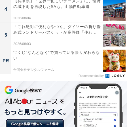
【兵庫県】「世界一忙しいラーメン」に、龍野
の城下町を再現したSAも。山陽自動車道...
4
2026/08/04
「これ絶対に便利なやつや」ダイソーの折り畳
み式ランドリーバスケットが高評価「使わ...
5
2026/08/03
宝くじ“なんとなく”で買っている限り変わらな
い
PR
合同会社デジタルファーム
Recommended by
SNSでシェアしたくなる？スイーツのネーミング
にもご注目