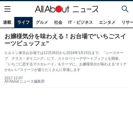
連載
ライフ
グルメ
社会
IT・ビジネス
エンタメ
リサ
お嬢様気分を味わえる！お台場で”いちごスイ
ーツビュッフェ”
ヒルトン東京お台場では12月26日から2018年3月15日まで、「シースケー
プ テラス・ダイニング」にて、ストロベリーデザートブッフェを開催。
「いちごに恋するマスカレード」をテーマに、お嬢様気分が味わえる“オトナ
かわいい”スイーツが盛りだくさんに登場します
2017.12.07
All About ニュース編集部