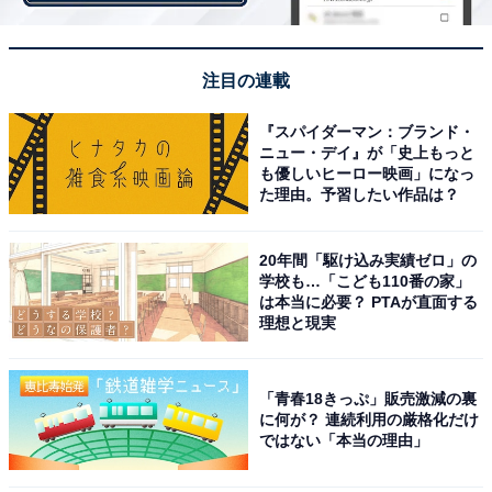
注目の連載
『スパイダーマン：ブランド・
ニュー・デイ』が「史上もっと
も優しいヒーロー映画」になっ
た理由。予習したい作品は？
20年間「駆け込み実績ゼロ」の
学校も…「こども110番の家」
は本当に必要？ PTAが直面する
仮面舞踏会では欠かせないバラをモチーフにした「わた
理想と現実
くしのバラのカップケーキ」や、いちご型に盛り付けら
れた「もぎって召し上がれ 苺のモンブラン」、定番ケ
「青春18きっぷ」販売激減の裏
ーキにチョコレートをたっぷりとかけた「フツウの恋に
に何が？ 連続利用の厳格化だけ
は飽きたわ チョコレート・ストロベリーショートケー
ではない「本当の理由」
キ」など、見た目も味も魅力的なスイーツが盛りだくさ