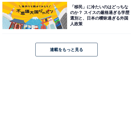
ん。ほかにも「優しくしてね♥ ストロベリースフレチー
「移民」に冷たいのはどっちな
ズケーキ」や「ほろ酔いもたまには許して ストロベリー
のか？ スイスの厳格過ぎる学歴
選別と、日本の曖昧過ぎる外国
とスパークリングロゼワインゼリー」など、世界観を構
人政策
成するネーミングもユニークです。
期間中は、気分を盛り上げるマスカレードのマスクを写
連載をもっと見る
真撮影用に貸し出し、フォトブースも設置されるそう。
マスカレードをテーマにしたコスチュームやアイテムを
身に付けて来店した人にも特典があるなど、いつもとは
違う世界を堪能できる様々な仕掛けも楽しみです。
「いちごに恋するマスカレード」～ストロベリー
デザートブッフェ概要
会場：ヒルトン東京お台場 シースケープ テラス・ダ