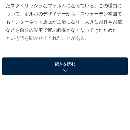
たスタイリッシュなフォルムになっている。この理由に
ついて、ボルボのデザイナーから「スウェーデン本国で
もインターネット通販が主流になり、大きな家具や家電
などを自分の愛車で運ぶ必要がなくなってきたためだ」
という話を聞かせてくれたことがある。
さて、最近のステーションワゴンが積載性重視から流麗
続きを読む
なフォルムにスイッチしつつあるのは、通販の利用が増
えているためかどうかは定かではないが、メルセデス・
ベンツCLSシューティングブレーク、ポルシェ・パナメ
ーラスポーツツーリスモといった「スポーツ系ワゴン」
の発表ラッシュとなっている。