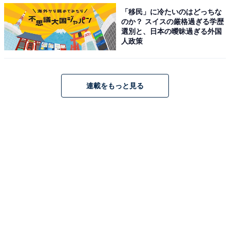
態）の565Lから、後席背もたれを両方倒した状態の最大1700Lまで確保さ
「移民」に冷たいのはどっちな
れている
のか？ スイスの厳格過ぎる学歴
選別と、日本の曖昧過ぎる外国
プレス向け発表会には、ジャガー・ブランド・アンバサ
人政策
ダーの錦織圭選手が登場。練習やツアーなどには多くの
荷物を積み込むため、その積載力の高さに驚いていた。
なお、両手がふさがっていても、リヤバンパー下に足を
連載をもっと見る
出し入れすることで、自動的にテールゲートが開閉する
機能や、手を振るだけでルーフブランドが開閉可能な機
能を体感するシーンも用意されていた。