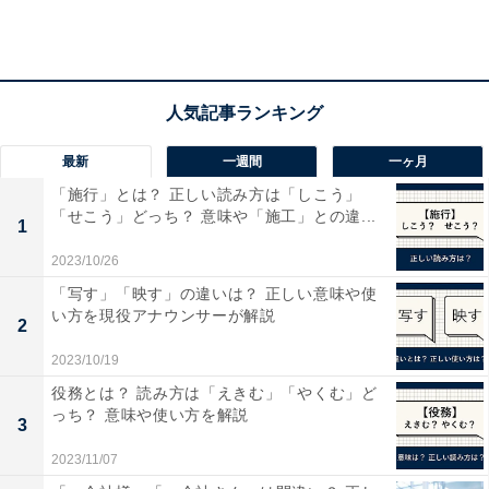
最新
一週間
一ヶ月
「施行」とは？ 正しい読み方は「しこう」
「せこう」どっち？ 意味や「施工」との違...
1
2023/10/26
「写す」「映す」の違いは？ 正しい意味や使
い方を現役アナウンサーが解説
2
2023/10/19
XFスポーツブレイクのエンジンは、2.0Lのガソリンターボと2.0Lのディー
ゼルターボ。価格は前者が7,560,000円、後者が7,220,000円。スリーサイ
役務とは？ 読み方は「えきむ」「やくむ」ど
ズは、全長4965×全幅1880×全高1455mm
っち？ 意味や使い方を解説
3
後端に向かって下がっていく、流れるようなルーフライ
2023/11/07
ンなど、スポーツワゴンといえるスタイリングが魅力