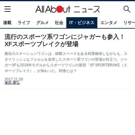
連載
ライフ
グルメ
社会
IT・ビジネス
エンタメ
リサ
流行のスポーツ系ワゴンにジャガーも参入！
XFスポーツブレイクが登場
最近のステーションワゴンは、積載スペースをある程度確保しながらも、ス
タイリッシュなフォルムを追求したスポーツ系ワゴンの登場が目立つ。ジャ
ガーXFも2018年モデルからスポーツワゴンの新型「XF SPORTBRAKE（ス
ポーツブレイク）」が加わった。特徴とは？
2017.11.28
塚田 勝弘