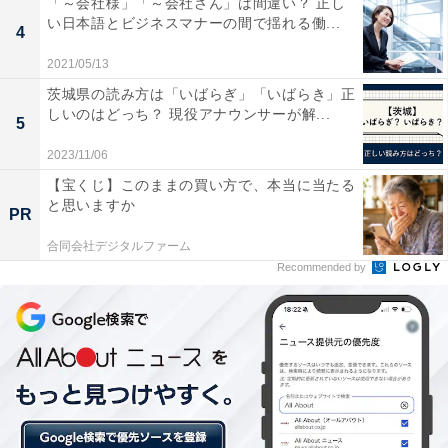
「～会社様」「～会社さん」は間違い？ 正し
だ。しかし、荷室は十分な容量が確保されていて、通常
い日本語とビジネスマナーの間で揺れる働...
4
時は565Lだが、後席をたたむと、最大1700L(テニスボー
2021/05/13
ル6500個分)という大容量のスペースになる。
茨城県の読み方は「いばらぎ」「いばらき」正
しいのはどっち？ 現役アナウンサーが解...
5
2023/11/06
【宝くじ】このままの買い方で、本当に当たる
と思いますか
PR
合同会社デジタルファーム
Recommended by
ハンズフリーテールゲートと呼ばれる機能を体感する錦織圭選手。キーを携
行していればリヤバンパー下に足を入れることでテールゲートが自動的に開
閉する