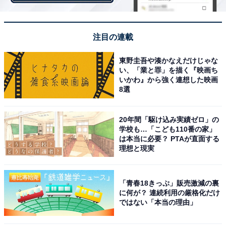
ほかにも、運転席から天井付近に軽く手を振るだけでパ
ノラミックサンルーフの開閉ができる「ジェスチャー・
注目の連載
ルーフブラインド」など、最新技術も盛り込まれた。
東野圭吾や湊かなえだけじゃな
い、「業と罪」を描く『映画ち
いかわ』から強く連想した映画
8選
20年間「駆け込み実績ゼロ」の
学校も…「こども110番の家」
は本当に必要？ PTAが直面する
理想と現実
「青春18きっぷ」販売激減の裏
に何が？ 連続利用の厳格化だけ
ではない「本当の理由」
スポーツ系ワゴンでも荷室容量は、通常時（後席の背もたれを起こした状