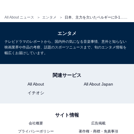
ループリーグ突破は見えてこない。
All About ニュース
エンタメ
日本、主力を欠いたベルギーに0-1…この「惜敗」が意味すること
世界における現在地を確認する機会だった今回の2試合
は、ロシアＷ杯で厳しい戦いが待ち受けていることをは
エンタメ
っきりとさせた。誰もが予感していたことだが、現実は
テレビドラマのレポートから、国内外の気になる音楽事情、意外と知らない
想像よりもさらにシビアだった。
映画業界や作品の考察、話題のスポーツニュースまで、旬のエンタメ情報を
幅広くお届けしています。
ロシアW杯で、日本は何を目指すのか？
関連サービス
All About
All About Japan
ヴァイッド・ハリルホジッチ監督のサッカーは、自分た
イチオシ
ちの良さを出すことにばかりとらわれず、かといって相
手の特徴を消すことがすべてではない。バランスのとれ
た戦い方を目指している。
サイト情報
会社概要
広告掲載
プライバシーポリシー
著作権・商標・免責事項