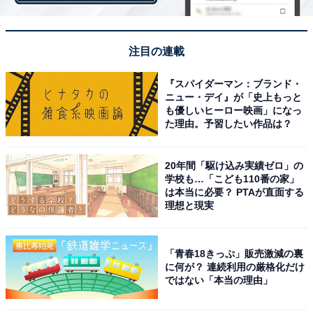
注目の連載
『スパイダーマン：ブランド・
ニュー・デイ』が「史上もっと
W杯のグループリーグでは最低「勝点4」が必要…
も優しいヒーロー映画」になっ
た理由。予習したい作品は？
ロシアW杯の組み合わせ抽選で、日本は最下位グループ
の第4ポット（※）に入ることとなった。4か国で争われ
20年間「駆け込み実績ゼロ」の
学校も…「こども110番の家」
るグループリーグの対戦相手は、いずれも格上というこ
は本当に必要？ PTAが直面する
とになる。FIFAランキングが上というだけでなく、実力
理想と現実
的にも日本を上回る相手が集まってくる。
「青春18きっぷ」販売激減の裏
に何が？ 連続利用の厳格化だけ
（※W杯のグループリーグで戦う相手は組み合わせ抽選
ではない「本当の理由」
によって決まるが、抽選にはポットが使われる。ポット
は今大会から10月発表のFIFAランキングをもとに原則上