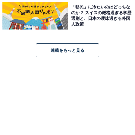
「移民」に冷たいのはどっちな
位8チームずつ4グループに分けられるようになった。ブ
のか？ スイスの厳格過ぎる学歴
ラジル、ベルギーは第1ポットに入る。抽選では各ポッ
選別と、日本の曖昧過ぎる外国
人政策
トから1チームを選び、8グループに分けられる。グルー
プリーグは各グループ4チームで戦う）
連載をもっと見る
決勝トーナメントへ勝ち上がるには、少なくとも勝点4
を確保したい。つまりは1勝1分1敗ということになるの
だが、1勝を狙うのは第2ポットか第3ポットの国になる
はずだ。“クルトワとアザールのいないベルギー”と同レ
ベルの相手に。
そう考えると、ベルギー戦の結果は重い。最少失点で敗
れたとしても、勝点は「0」なのだ。この日のベルギー
なら少なくとも引き分けに持ち込めなければ、W杯のグ