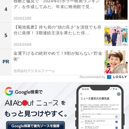
独断と偏見で「2024年のホラー映画ランキン
田圭佑、岡崎慎司、香川真司といった常連を選ばず、初
グ」を作成してみた。年末に映画館で見...
4
代表の長澤和輝がスタメンで出場している。
2024/12/06
【菊池風磨】持ち前の“頭の良さ”を演技でも存
分に発揮！ 3期連続主演を果たした俳...
主力の欠場がより大きなデメリットになったのはどちら
5
なのかを、ここで論じるつもりはない。大切なのは、
2024/10/08
FIFAランキング5位のベルギーに力の差を見せつけられ
金運下げるの絶対やめて！9割が知らない“貯金
たことである。
術”
PR
合同会社デジタルファーム
Recommended by