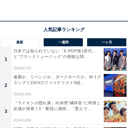
最新
一週間
一ヶ月
日本では知られていない「K-POP第1世代」
と“ブラックミュージック”の密接な関...
1
2024/07/25
連覇か、リベンジか、ダークホースか。M-1グ
主力の欠場したFIFAランク5位に見せつけられた
ランプリ2024のファイナリスト9組...
力の差
2
2024/12/09
ベルギーは正GKのクルトワと、エース格のエデン・アザ
『ライオンの隠れ家』向井理“橘祥吾”に同情と
反感が渦巻くX「配役に納得」「悪人で...
ールが出場していなかった。その他にも、レギュラーク
3
ラスがスタメンから外れていた。ベストメンバーではな
2024/12/09
かったわけだが、それについては日本も同じである。本