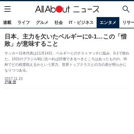
連載
ライフ
グルメ
社会
IT・ビジネス
エンタメ
リサ
日本、主力を欠いたベルギーに0-1…この「惜
敗」が意味すること
サッカー日本代表は11月14日、ベルギーとのテストマッチに臨み、0-1で敗れ
た。10日のブラジル戦に比べれば評価できるべきところはあったものの、W
杯でどの程度戦えるかという実力、世界トップクラスとの力の差が明らかに
なりつつある。
2017.11.15
戸塚 啓