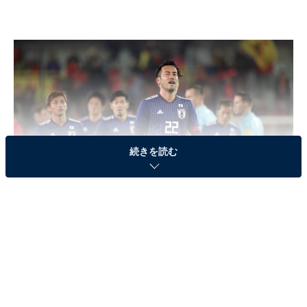
続きを読む
身体を張っていたDF吉田（中央）ら日本代表だったがエースのFWルカクに
一瞬の隙を突かれた（写真：JFA/アフロ）
10日のブラジル戦に比べれば、見るべきところはあっ
た。ブラジル戦のように序盤に失点をすることなく、守