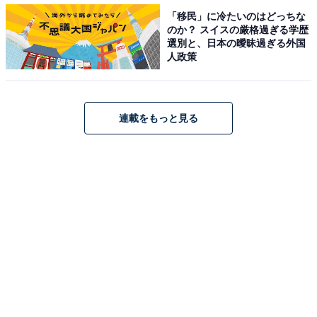
「移民」に冷たいのはどっちな
のか？ スイスの厳格過ぎる学歴
選別と、日本の曖昧過ぎる外国
人政策
連載をもっと見る
「ファーストクラスキャビン」は広さ4.4㎡あり、黒いパネルは夜行列車の
窓をイメージ。セミダブルサイズのベッド、32インチテレビなど必要な設
備が揃い、キャビン内で立つことも可能 / 筆者撮影
今回のファーストキャビンステーションは「夜行列車の
個室」をイメージし、それぞれのキャビンもリデザイ
ン。木目調のパネル、夜行列車の車内から眺める窓に見
立てられた黒いパネルなど、列車の旅を想起するしつら
えとなっている。ロゴマークも通常の飛行機でなく、列
車がモチーフだ。