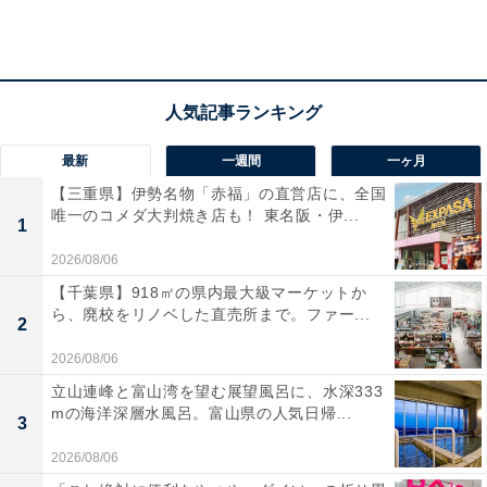
イメージしているのが大きな特徴だ。開業に先駆けて特
別内覧会が先日行われ、施設内部が報道関係者に公開さ
れた。
最新
一週間
一ヶ月
【三重県】伊勢名物「赤福」の直営店に、全国
唯一のコメダ大判焼き店も！ 東名阪・伊...
1
2026/08/06
【千葉県】918㎡の県内最大級マーケットか
ら、廃校をリノベした直売所まで。ファー...
2
2026/08/06
立山連峰と富山湾を望む展望風呂に、水深333
mの海洋深層水風呂。富山県の人気日帰...
3
2026/08/06