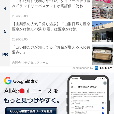
「これ絶対に便利なやつや」ダイソーの折り畳
列車の窓に見立てた黒いパネルなど、こだわりの
み式ランドリーバスケットが高評価「使わ...
4
デザイン
2026/08/03
【山梨県の人気日帰り温泉】「山梨日帰り温泉
源泉かけ流しの湯 桜湯」は源泉かけ流...
5
2026/08/05
「占い師だけが知ってる〝お金が増える人の共
通点〟」
PR
合同会社デジタルファーム
Recommended by
「キャビン」が並ぶエリアは“夜行列車の個室”のイメージで、他の施設とは
デザインも異なる / 筆者撮影