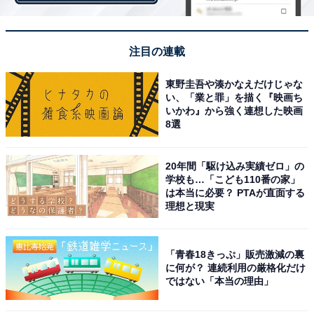
ファーストキャビンはこれまでもコンパクトながら宿泊
注目の連載
やショートステイに十分な設備がそろったスタイリッシ
ュな滞在空間をコンセプトに、飛行機のファーストクラ
東野圭吾や湊かなえだけじゃな
い、「業と罪」を描く『映画ち
ス、ビジネスクラスをイメージした「ファーストクラス
いかわ』から強く連想した映画
キャビン」「ビジネスクラスキャビン」を展開してき
8選
た。大浴場や女性専用エリアがある施設もあり、女性が
1人で安心して利用できるなど幅広い世代に人気が高
20年間「駆け込み実績ゼロ」の
学校も…「こども110番の家」
い。
は本当に必要？ PTAが直面する
理想と現実
「青春18きっぷ」販売激減の裏
に何が？ 連続利用の厳格化だけ
ではない「本当の理由」