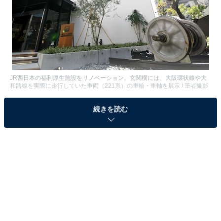
JR西日本の福利厚生施設をリノベーション。玄関横には、大阪環状線や大
和路線を実際に走行していた車両（221系）の車輪・車軸を展示 / 筆者撮影
続きを読む
カプセルホテルながらビジネスホテル並みの快適度で人
気の全国チェーン『ファーストキャビン』が、新たなブ
ランド「ファーストキャビンステーション」の1号店と
なる「ファーストキャビンステーション あべの荘」
を、大阪市阿倍野区に10月28日に開業する。