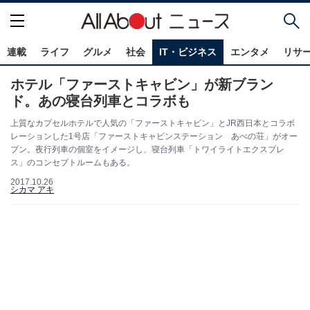
連載
ライフ
グルメ
社会
IT・ビジネス
エンタメ
リサ
ホテル「ファーストキャビン」が新ブラン
ド。あの寝台列車とコラボも
上質なカプセルホテルで人気の「ファーストキャビン」とJR西日本とコラボ
レーションした1号店「ファーストキャビンステーション あべの荘」がオー
プン。夜行列車の個室をイメージし、寝台列車「トワイライトエクスプレ
ス」のコンセプトルームもある。
2017.10.26
シカマ アキ