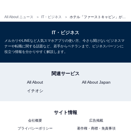
All About ニュース
IT・ビジネス
ホテル「ファーストキャビン」が新ブランド。あの寝台列車とコラボも
IT・ビジネス
メルカリやLINEなど人気スマホアプリの使い方、今さら聞けないビジネスマ
ナーや転職に関する話題など、若手からベテランまで、ビジネスパーソンに
役立つ情報を分かりやすく解説します。
関連サービス
All About
All About Japan
イチオシ
フロントの前付近から窓の外にて庭園を望むことができる。庭園がある「フ
ァーストキャビン」は初 / 筆者撮影
サイト情報
会社概要
広告掲載
まるで夜行列車に乗って旅をする気分が味わえる。さら
プライバシーポリシー
著作権・商標・免責事項
に、施設内に緑あふれる庭園もあり、都会の喧騒から離