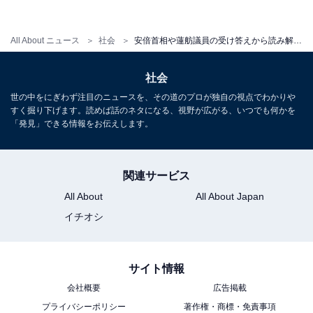
「受ける力」＝〇〇な気持ちで受けて立つこと
All About ニュース
社会
安倍首相や蓮舫議員の受け答えから読み解くリーダーの「受ける力」
その何年か後のことですが、とあるセミナーで危機管理
をテーマとしてD社長のお話を聞く機会を得ました。そ
社会
こで私は、セミナー終盤の質疑応答でどうしても聞いて
世の中をにぎわず注目のニュースを、その道のプロが独自の視点でわかりや
みたかった質問をぶつけてみました。
すく掘り下げます。読めば話のネタになる、視野が広がる、いつでも何かを
「発見」できる情報をお伝えします。
「一大不祥事で逃げたり慌てたりして失敗する経営者が
関連サービス
多い中で、社長はどうしてあのような堂々たる対応でき
All About
All About Japan
たのですか」
イチオシ
この質問にD社長は、当たり前といった表情で答えてく
れました。
サイト情報
会社概要
広告掲載
プライバシーポリシー
著作権・商標・免責事項