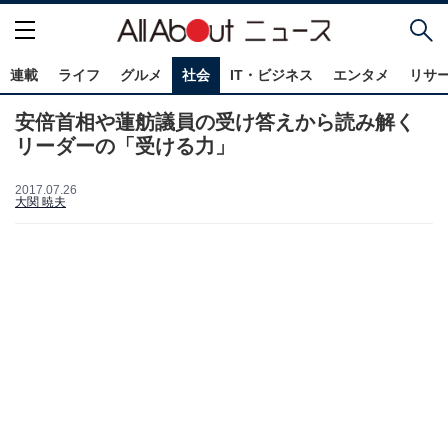
連載
ライフ
グルメ
社会
IT・ビジネス
エンタメ
リサ
安倍首相や蓮舫議員の受け答えから読み解く
リーダーの「受ける力」
2017.07.26
大関 暁夫