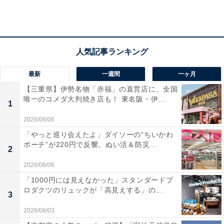
「攻める力」とは、自身が攻められる立場にない時に発
揮する敵対する相手を撃破しつつ前向きに突き進む力で
す。一方の「受ける力」は、自分が攻め立てられる立場
に立った際に、逃げることなくこれを上手に受け止め、
あるいは速やかに沈静化に向かわせ、あるいは攻めに転
最新
一週間
一ヶ月
じさせる力のことです。
【三重県】伊勢名物「赤福」の直営店に、全国
唯一のコメダ大判焼き店も！ 東名阪・伊...
1
2026/08/06
業績を進展させ企業を成長させた企業経営者の多くは
「やっと巡り会えたよ」ダイソーの“ちいかわ
「攻める力」に長け、大臣クラスや党幹部クラスに登り
ポーチ”が220円で反響。ぬい活＆防災...
2
つめる多く政治家もまた同じです。しかし、一旦攻守入
れ替わり受けに回った途端、一気に劣勢に陥り一敗地に
2026/08/06
塗れてしまう人も多いのです。経営者でも政治家でも、
「1000円には見えなかった」スタンダードプ
ロダクツのリュックが「高見えする」の...
名リーダーたる重要要件はこの「受ける力」にこそある
3
のかもしれません。
2026/08/03