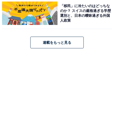
「移民」に冷たいのはどっちな
いていました。しかし不祥事発生でマスコミの取材攻勢
のか？ スイスの厳格過ぎる学歴
に会うと、歯切れの悪さばかりが目立ち社会批判にさら
選別と、日本の曖昧過ぎる外国
人政策
され、遂には精神的に追い込まれて入院。最終的に辞任
の憂き目に遭ったのです。
連載をもっと見る
同時期にライバルC社でも同様の製品不良が発覚し、事
態は大きな社会問題に発展するかのような様相を呈しま
した。ところが、C社のD社長のマスコミ対応は実直かつ
明快、実に見事で、先のB社長とは好対照の対応にメデ
ィアも好意的に反応。C社のブランドイメージはほとん
ど毀損することなく収束させました。D社長の危機管理
能力が功を奏して、その後業界シェアでもA社を逆転す
るに至ったのです。