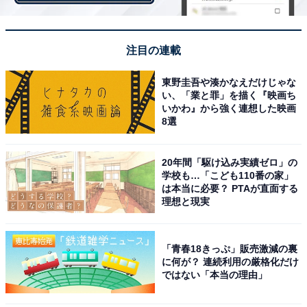
注目の連載
東野圭吾や湊かなえだけじゃな
い、「業と罪」を描く『映画ち
いかわ』から強く連想した映画
8選
20年間「駆け込み実績ゼロ」の
学校も…「こども110番の家」
は本当に必要？ PTAが直面する
理想と現実
随分前の話になりますが、上場製造業A社で重篤な危険
「青春18きっぷ」販売激減の裏
に何が？ 連続利用の厳格化だけ
に至りかねない製品不良の不祥事が発生しました。当時
ではない「本当の理由」
の社長B氏はワンマンの唯我独尊タイプで、一貫した強
気の攻め姿勢で業績を順調に伸ばし業界首位の地位を築