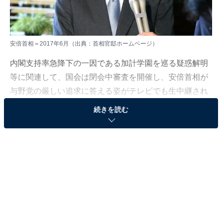
安倍首相＝2017年6月（出典：
首相官邸ホームページ
）
内閣支持率急降下の一因である加計学園を巡る疑惑解明
等に関連して、国会は閉会中審査を開催し、安倍首相が
与野党の厳しい追求に答える姿がテレビでも生中継され
ました。また先日は、野党第一党の党首である蓮舫議員
続きを読む
が、不明確なまま置き去られていた自らの二重国籍問題
に関して記者会見を行うという場面も中継されました。
こういった場面で問われるのが、リーダーとしての重要
な資質のひとつである「受ける力」というものです。
「攻める力」というものがこれと対をなす存在なのです
が、政治家だけでなく企業経営者でも、「攻める力」と