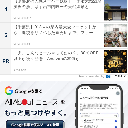
【京都府の人気スーパー銭湯】「宇治天然温泉
源氏の湯」は宇治市内唯一の天然温泉と...
4
2026/08/07
【千葉県】918㎡の県内最大級マーケットか
ら、廃校をリノベした直売所まで。ファー...
5
2026/08/06
「え、こんなセールやってたの？」80％OFF
以上が続々登場！Amazonの本気が...
PR
Amazon
Recommended by
不祥事を機に落ちたA社と伸びたC社。その違い
は？