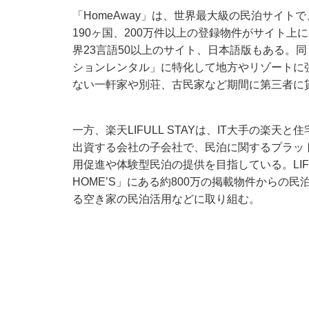
「HomeAway」は、世界最大級の民泊サイト
190ヶ国、200万件以上の登録物件がサイト上
界23言語50以上のサイト、日本語版もある。同
ションレンタル」に特化して地方やリゾートに
ない一軒家や別荘、古民家など期間に第三者に
一方、楽天LIFULL STAYは、IT大手の楽天
出資する会社の子会社で、民泊に関するプラッ
用促進や体験型民泊の提供を目指している。
L
HOME’S」にある約800万の掲載物件からの
民
る空き家の民泊活用
などに取り組
む
。