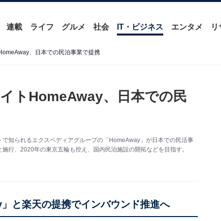
連載
ライフ
グルメ
社会
IT・ビジネス
エンタメ
リ
イトHomeAway、日本での民泊事業で提携
泊サイトHomeAway、日本での民
イトで知られるエクスペディアグループの「HomeAway」が日本での民活事
施行、2020年の東京五輪も控え、国内民泊施設の開拓などを目指す。
ay」と楽天の提携でインバウンド推進へ