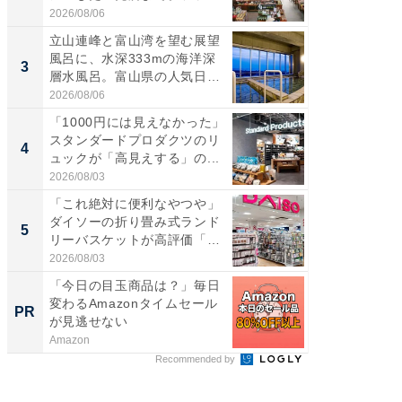
ー...
伊...
2026/08/06
2026/08/0
立山連峰と富山湾を望む展望
【千葉県
風呂に、水深333mの海洋深
級マー
3
3
層水風呂。富山県の人気日
ノベし
帰...
ー...
2026/08/06
2026/08/0
「1000円には見えなかった」
ステラ
スタンダードプロダクツのリ
詰め放題
4
4
ュックが「高見えする」の...
00円で「
2026/08/03
2026/08/0
「これ絶対に便利なやつや」
立山連
ダイソーの折り畳み式ランド
風呂に、
5
5
リーバスケットが高評価「使
層水風
わ...
帰...
2026/08/03
2026/08/0
「今日の目玉商品は？」毎日
【西野
変わるAmazonタイムセール
を追求
PR
PR
が見逃せない
は
Amazon
FINCHI o
Recommended by