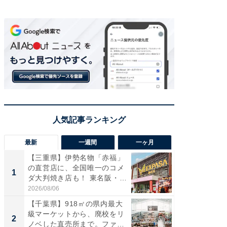
最新
一週間
一ヶ月
【三重県】伊勢名物「赤福」
【兵庫
の直営店に、全国唯一のコメ
ーメン
1
1
ダ大判焼き店も！ 東名阪・
再現した
伊...
道...
2026/08/06
2026/08/0
【千葉県】918㎡の県内最大
【三重
級マーケットから、廃校をリ
の直営
2
2
ノベした直売所まで。ファ
ダ大判焼