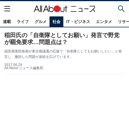
連載
ライフ
グルメ
社会
IT・ビジネス
エンタメ
リサ
稲田氏の「自衛隊としてお願い」発言で野党
が罷免要求…問題点は？
稲田朋美防衛相が東京都議選の応援で「自衛隊としてもお願いしたい」と発
言し、撤回した問題が波紋を広げています。
2017.06.29
All About ニュース編集部