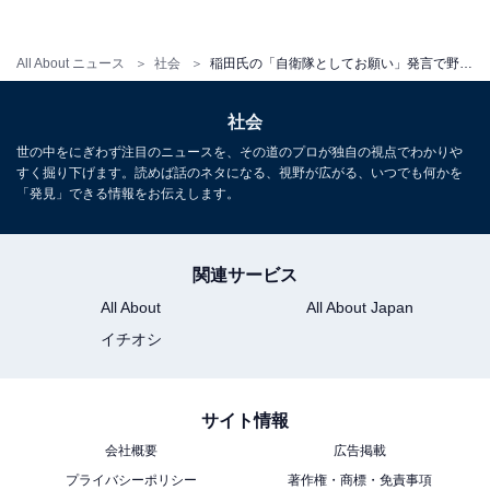
いいます。
All About ニュース
社会
稲田氏の「自衛隊としてお願い」発言で野党が罷免要求…問題点は？
「例えば災害対策など緊急を要する事態への対応や、そ
のための法律や予算案の審議をする必要が生じた場合に
社会
開かれるのも臨時国会です」（松井氏）
世の中をにぎわず注目のニュースを、その道のプロが独自の視点でわかりや
すく掘り下げます。読めば話のネタになる、視野が広がる、いつでも何かを
「発見」できる情報をお伝えします。
また、衆議院あるいは参議院のどちらかの総議員の4分
の1以上から要求が出された場合や、衆議院議員の「任
関連サービス
期満了」による総選挙や参議院議員選挙の後にも臨時国
All About
All About Japan
会を召集しなければならないことになっているのだとい
イチオシ
います。
サイト情報
相次ぐ閣僚の失言…どうして続くのか？
会社概要
広告掲載
プライバシーポリシー
著作権・商標・免責事項