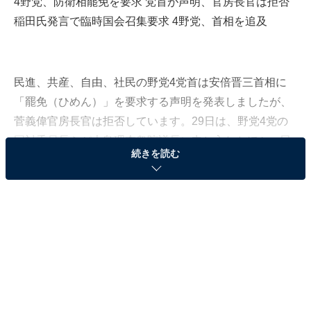
4野党、防衛相罷免を要求 党首が声明、官房長官は拒否
稲田氏発言で臨時国会召集要求 4野党、首相を追及
民進、共産、自由、社民の野党4党首は安倍晋三首相に
「罷免（ひめん）」を要求する声明を発表しましたが、
菅義偉官房長官は拒否しています。29日は、野党4党の
国対委員長らが大島理森衆院議長に申し入れたほか、民
続きを読む
進党の山井和則国対委員長は自民党の竹下亘国対委員長
に、稲田氏の罷免等を要求しました。
4党首は首相の任命責任を問うため、臨時国会の召集も
求めています。これは、都議選に向けてのアピールとみ
る報道もあります。