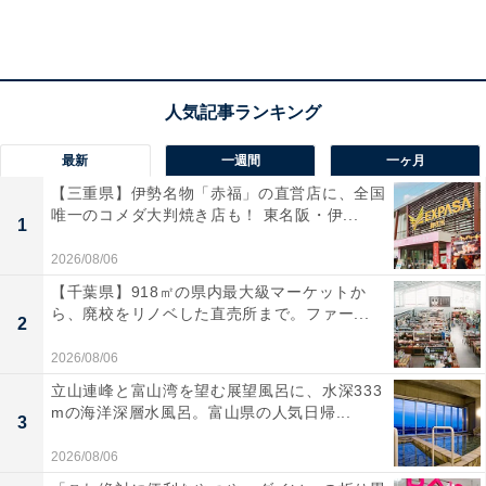
この発言はどのような問題があるのでしょうか。野党は
公職選挙法などに抵触しているとしています。これに関
連した説明を、社会ニュースに詳しいファイナンシャル
プランナーの伊藤亮太氏は『
政治家や後援会がしてはならないことって？
』でしてい
最新
一週間
一ヶ月
ます。
【三重県】伊勢名物「赤福」の直営店に、全国
唯一のコメダ大判焼き店も！ 東名阪・伊...
1
伊藤氏によると、公職選挙法により禁止されている事項
2026/08/06
に、「地位利用による選挙運動の禁止」と「寄付の禁
【千葉県】918㎡の県内最大級マーケットか
止」があるとしています。地位利用による選挙運動の禁
ら、廃校をリノベした直売所まで。ファー...
2
止とは、「国又は地方公共団体のすべての公務員はその
2026/08/06
地位を利用して選挙運動をしてはならない」というもの
立山連峰と富山湾を望む展望風呂に、水深333
だそうです。
mの海洋深層水風呂。富山県の人気日帰...
3
2026/08/06
「例えば、市町村長が部下（公務員）に人事権などの影