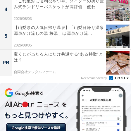
「これ絶対に便利なやつや」ダイソーの折り畳
響力を行使して、選挙運動をさせるといったことはでき
み式ランドリーバスケットが高評価「使わ...
4
ません」（伊藤氏）
2026/08/03
【山梨県の人気日帰り温泉】「山梨日帰り温泉
源泉かけ流しの湯 桜湯」は源泉かけ流...
つまり、稲田氏は防衛庁のトップなので、今回の発言が
5
部下に影響を与えかねないということから同法に抵触し
2026/08/05
ているのではないかという意見があるのです。また、そ
宝くじが当たる人にだけ共通する“ある特徴”と
れに加えて自衛隊員は自衛隊法により選挙権の行使を除
は？
PR
く政治的行為が制限されていることもあり、発言がより
合同会社デジタルファーム
厳格に見られているようです。
Recommended by