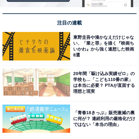
注目の連載
東野圭吾や湊かなえだけじゃな
い、「業と罪」を描く『映画ち
いかわ』から強く連想した映画
8選
なぜ野党は安倍首相に罷免を要求する？
20年間「駆け込み実績ゼロ」の
学校も…「こども110番の家」
なお、現代の日本では、国会議員ら政治家たちが大臣と
は本当に必要？ PTAが直面する
なり、財務省や外務省、防衛庁などの中央省庁で働いて
理想と現実
いる官僚たちを監督、コントロールするしくみになって
います。大臣は正式には「国務大臣」といい、内閣総理
「青春18きっぷ」販売激減の裏
大臣が任命します。また罷免、つまり辞めさせることも
に何が？ 連続利用の厳格化だけ
ではない「本当の理由」
内閣総理大臣の専権事項です。そのため、野党が安倍首
相に罷免を要求しているということです。