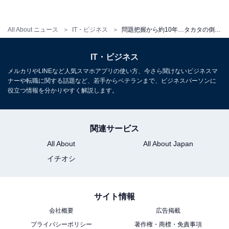
理由2：「外なる同族」＝自動車業界の馴れ合い体
質
All About ニュース
IT・ビジネス
問題把握から約10年…タカタの倒産が日本企業につきつけた課題とは
IT・ビジネス
もうひとつは、「外なる同族」。これは簡単に申し上げ
ると自動車業界特有の馴れ合い体質です。元々、タカタ
メルカリやLINEなど人気スマホアプリの使い方、今さら聞けないビジネスマ
ナーや転職に関する話題など、若手からベテランまで、ビジネスパーソンに
はホンダと組んだレジェンドを皮切りとした大量生産体
役立つ情報を分かりやすく解説します。
制確立で国産車へのエアバック搭載を後押しした、業界
を親族と捉えた時の「同族」企業なのです。
関連サービス
All About
All About Japan
各メーカーとの関係はまさしく馴れ合いそのものであ
イチオシ
り、特にエアバック問題で世界第2位のタカタに万が一
があることは、イコール国内メーカーにとっても困るこ
とでした。よく言えば二人三脚、悪く言えばなあなあの
サイト情報
関係の中で、メーカーがなかなか厳しい姿勢に転じるこ
会社概要
広告掲載
となく来てしまったことも、タカダのあらゆる対応遅れ
プライバシーポリシー
著作権・商標・免責事項