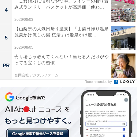
「これ絶対に便利なやつや」ダイソーの折り畳
な調査と適切な安全対策を講じていれば10年以上も事故
み式ランドリーバスケットが高評価「使わ...
4
が多発するような状況にはならなかったのではないか、
2026/08/03
と言われています。さらには、早い段階で安全性を確保
【山梨県の人気日帰り温泉】「山梨日帰り温泉
した改良型が導入されていたなら、膨大な金額にまで跳
源泉かけ流しの湯 桜湯」は源泉かけ流...
5
ね上がったリコール費用も、大幅な軽減ができていた可
2026/08/05
能性が高いのです。
売り場じゃ教えてくれない！当たる人だけがや
ってる宝くじの習慣
PR
一体何が、このタカタの対応のまずさを生んできたので
合同会社デジタルファーム
しょうか。私が経営分析の立場から一連の流れを追って
Recommended by
きて個人的に感じているのは、「内外の同族」という問
題です。