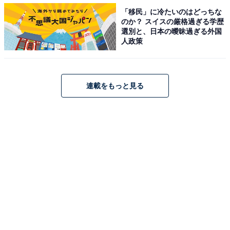
模の大小を問わず、基本は同じこと。企業持分の大口所
「移民」に冷たいのはどっちな
有者であるわけで、何か起きた時にどうしてもオーナー
のか？ スイスの厳格過ぎる学歴
選別と、日本の曖昧過ぎる外国
一族の資産を守ろうとする意識が働くものなのです。
人政策
自社の業績が悪化した際に、たとえ社員を路頭に迷わせ
ようとも、債務超過に陥る前に廃業することでオーナー
連載をもっと見る
家の取り分を確保したい、そんなことを平気で行動に移
すオーナー系中小企業経営者を何人も見てまいりまし
た。創業者にはその手の経営者はほとんどいないのです
が、2代目、3代目には多いというのも特徴です。ちなみ
に高田重久社長は3代目。リコール対応をしながらの、
事故調査、新安全基準製品の開発という多額の出費は、
オーナー家の資産減らしにつながると後ろ向きになった
のは想像に難くありません。