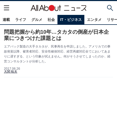
連載
ライフ
グルメ
社会
IT・ビジネス
エンタメ
リサ
問題把握から約10年…タカタの倒産が日本企
業につきつけた課題とは
エアバック製造の大手タカタが、民事再生を申請しました。アメリカでの事
故発覚以降、被害者対応、安全性確保対応、経営再建対応全てにおいてあま
りに遅すぎる、という印象が拭えません。何がそうさせてしまったのか、経
営コンサルタントが分析した。
2017.06.26
大関 暁夫