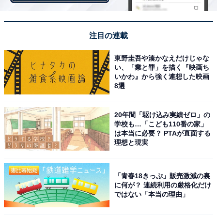
注目の連載
東野圭吾や湊かなえだけじゃな
い、「業と罪」を描く『映画ち
いかわ』から強く連想した映画
8選
20年間「駆け込み実績ゼロ」の
学校も…「こども110番の家」
理由1：同族経営が陥りがちな資産を守る意識
は本当に必要？ PTAが直面する
理想と現実
まず「内なる同族」とは、文字通りのオーナー家による
同族経営。高田家というオーナー家の存在です。上場企
「青春18きっぷ」販売激減の裏
業タカタにあって、高田重久会長兼社長は言わずと知れ
に何が？ 連続利用の厳格化だけ
ではない「本当の理由」
たオーナー経営者です。関連会社の持ち株を含めた実質
的な持ち株比率は50パーセント超。オーナー企業は、規