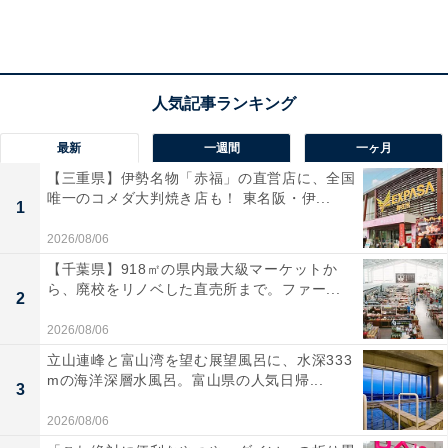
最新
一週間
一ヶ月
【三重県】伊勢名物「赤福」の直営店に、全国
唯一のコメダ大判焼き店も！ 東名阪・伊...
1
2026/08/06
【千葉県】918㎡の県内最大級マーケットか
ら、廃校をリノベした直売所まで。ファー...
2
2026/08/06
安全対策などは後手に…何がタカタの対応のまず
立山連峰と富山湾を望む展望風呂に、水深333
mの海洋深層水風呂。富山県の人気日帰...
さを生んだ？
3
2026/08/06
エアバック不良問題は、最初の事故を軽視せず、本格的