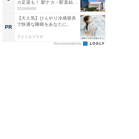
カ足湯も！ 駅ナカ・駅直結
層水風
ス...
帰...
2026/08/08
2026/08/0
【大人気】ひんやり冷感寝具
【大人
で快適な睡眠をあなたに。
で快適
PR
PR
アイリスプラザ
アイリス
Recommended by