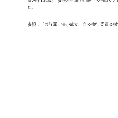
罰法が15日朝、参院本会議で自民、公明両党
た。
参照：
「共謀罪」法が成立、自公強行 委員会