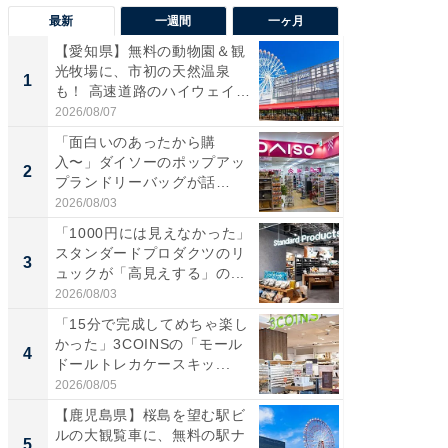
最新
一週間
一ヶ月
【愛知県】無料の動物園＆観
【兵庫
光牧場に、市初の天然温泉
ーメン
1
1
も！ 高速道路のハイウェイオ
再現した
ア...
道...
2026/08/07
2026/08/0
「面白いのあったから購
【三重
入〜」ダイソーのポップアッ
の直営
2
2
プランドリーバッグが話
ダ大判焼
題。“さま...
伊...
2026/08/03
2026/08/0
「1000円には見えなかった」
【千葉県
スタンダードプロダクツのリ
級マー
3
3
ュックが「高見えする」の...
ノベし
ー...
2026/08/03
2026/08/0
「15分で完成してめちゃ楽し
「100
かった」3COINSの「モール
スタン
4
4
ドールトレカケースキッ...
ュックが
2026/08/05
2026/08/0
【鹿児島県】桜島を望む駅ビ
立山連
ルの大観覧車に、無料の駅ナ
風呂に、
5
5