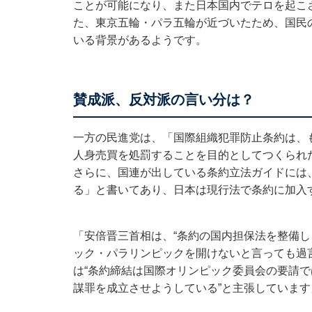
ことが可能になり、また日本国内でテロを起こ
た、東京五輪・パラ五輪が近づいたため、国民
いる背景があるようです。
賛成派、反対派の言い分は？
一方の民進党は、「国際組織犯罪防止条約は、
人身売買を処罰することを目的としてつくられ
さらに、国連が出している条約立法ガイドには
る」と書いてあり、日本は現行法で条約に加入
「安倍晋三首相は、“条約の国内担保法を整備
ック・パラリンピックを開けないと言っても過
は“条約締結は国際オリンピック委員会の要請
謀罪を成立させようしている”と主張しています