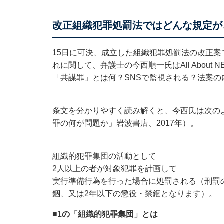
改正組織犯罪処罰法ではどんな規定が
15日に可決、成立した組織犯罪処罰法の改正
れに関して、弁護士の今西順一氏はAll About N
「共謀罪」とは何？SNSで監視される？法案の
条文を分かりやすく読み解くと、今西氏は次の
罪の何が問題か」岩波書店、2017年）。
組織的犯罪集団の活動として
2人以上の者が対象犯罪を計画して
実行準備行為を行った場合に処罰される（刑罰
錮、又は2年以下の懲役・禁錮となります）。
■1の「組織的犯罪集団」とは