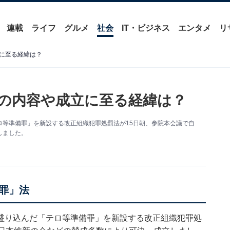
連載
ライフ
グルメ
社会
IT・ビジネス
エンタメ
リ
に至る経緯は？
の内容や成立に至る経緯は？
等準備罪」を新設する改正組織犯罪処罰法が15日朝、参院本会議で自
しました。
罪」法
盛り込んだ「テロ等準備罪」を新設する改正組織犯罪処