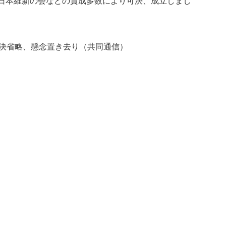
と日本維新の会などの賛成多数により可決、成立しまし
採決省略、懸念置き去り（共同通信）