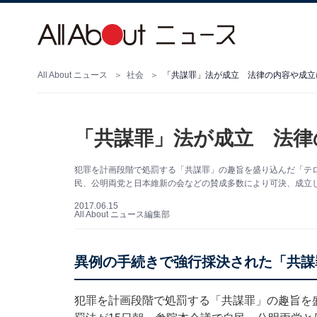
All About ニュース
社会
「共謀罪」法が成立 法律の内容や成立
「共謀罪」法が成立 法律
犯罪を計画段階で処罰する「共謀罪」の趣旨を盛り込んだ「テロ
民、公明両党と日本維新の会などの賛成多数により可決、成立
2017.06.15
All About ニュース編集部
異例の手続きで強行採決された「共謀
犯罪を計画段階で処罰する「共謀罪」の趣旨を