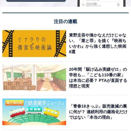
注目の連載
東野圭吾や湊かなえだけじゃな
い、「業と罪」を描く『映画ち
いかわ』から強く連想した映画
8選
日本メーカーのミニバンは減っていく!?
20年間「駆け込み実績ゼロ」の
学校も…「こども110番の家」
は本当に必要？ PTAが直面する
理想と現実
「青春18きっぷ」販売激減の裏
に何が？ 連続利用の厳格化だけ
ではない「本当の理由」