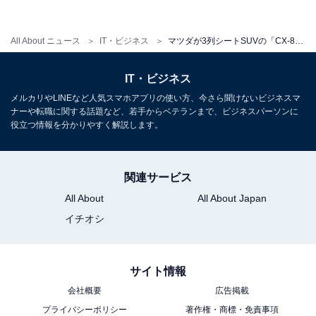
た傾向はほかのメーカーにも波及するかもしれない。
All About ニュース
IT・ビジネス
マツダが3列シートSUVの「CX-8」を2017年中に日本で発売する理由とは
IT・ビジネス
メルカリやLINEなど人気スマホアプリの使い方、今さら聞けないビジネスマ
ナーや転職に関する話題など、若手からベテランまで、ビジネスパーソンに
役立つ情報を分かりやすく解説します。
関連サービス
All About
All About Japan
イチオシ
サイト情報
会社概要
広告掲載
プライバシーポリシー
著作権・商標・免責事項