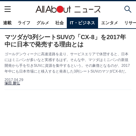
連載
ライフ
グルメ
社会
IT・ビジネス
エンタメ
リサ
マツダが3列シートSUVの「CX-8」を2017年
中に日本で発売する理由とは
ゴールデンウィークに高速道路を走り、サービスエリアで休憩すると、日本
にはミニバンが多いなと実感するはず。そんな中、マツダはミニバンの新規
開発から手を引きSUVに資源を集中するという。その象徴となるのが、2017
年中にも日本市場にと移入すると発表した3列シートSUVのマツダCX-8だ。
2017.04.29
塚田 勝弘