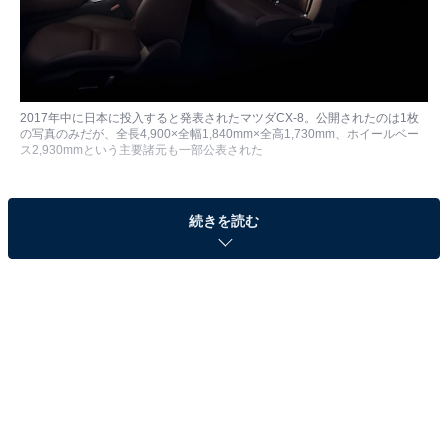
2017年中に日本に投入すると発表されたマツダCX-8。公開されたのは1枚
の写真のみだが、全長4,900×全幅1,840mm×全高1,730mm、ホイールベー
ス2,930mmという主要諸元も一部公表された
続きを読む
ゴールデンウィークに高速道路を走り、サービスエリア
で休憩すると、日本にはミニバンが多いなと実感するは
ず。そんな中、マツダはミニバンの新規開発から手を引
き、SUVに資源を集中するという。その象徴となるの
が、2017年中にも日本市場に投入すると発表した3列シ
ートSUVのマツダCX-8だ。