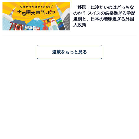
「移民」に冷たいのはどっちな
のか？ スイスの厳格過ぎる学歴
選別と、日本の曖昧過ぎる外国
人政策
すでに昨年12月から生産を開始している北米向けのマツダCX-9。ホイール
ベースは日本向けのCX-8と同値だが、全長や全幅はCX-9よりも小さくなっ
ていて、日本の道路、駐車場事情に配慮されたと思われる
連載をもっと見る
また、マツダの規模で数多くの車種を抱えるのも得策で
はない。マツダの顔であるロードスターは別格として、
多人数乗車はミニバンではなくSUVとする判断は仕方な
いのだろう。
日本のユーザーからすると、道路や駐車場事情、家族連
れのニーズにマッチするこうしたミニバンが少なくなる
のは残念だ。しかし、少子高齢化などによりクルマが以
前より売れなくなっている今、マツダに限らず、こうし