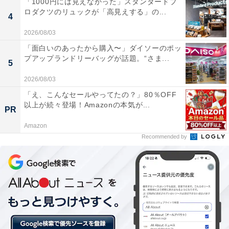
「1000円には見えなかった」スタンダードプ
ロダクツのリュックが「高見えする」の...
4
さらに、マツダが「走りやデザインの良さ」を実現すべ
2026/08/03
く、新世代商品群で採用している「スカイアクティブ」
「面白いのあったから購入〜」ダイソーのポッ
プアップランドリーバッグが話題。“さま...
技術、「魂動（こどう）」デザインという要素はミニバ
5
ンには適用しにくいという理由もあるのかもしれない。
2026/08/03
それならば、世界中に広がっているSUVに注力（もちろ
「え、こんなセールやってたの？」80％OFF
ん、セダンやワゴン、ハッチバックも重要）した方が賢
以上が続々登場！Amazonの本気が...
PR
明という判断もあるだろう。
Amazon
Recommended by