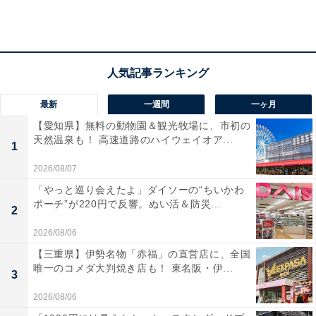
報道されているものだが、既定路線だろう）という決断
は簡単だったわけではないだろう。
マツダに限らず、量産の自動車メーカーが今後生き残っ
ていくには、ドメスティックではなくグローバルな視点
最新
一週間
一ヶ月
が不可欠。ミニバンは海外でも数多く走っているが、時
【愛知県】無料の動物園＆観光牧場に、市初の
流はSUVに移っている。
天然温泉も！ 高速道路のハイウェイオア...
1
2026/08/07
しかも、日本で売れているミニバンは、5ナンバーサイ
「やっと巡り会えたよ」ダイソーの“ちいかわ
ポーチ”が220円で反響。ぬい活＆防災...
ズを基本とした背の高いミニバン（たとえば、ヴォクシ
2
ー/ノアやセレナ、ステップワゴンなど）が中心で、さら
2026/08/06
にシエンタやフリードといったよりコンパクトなミニバ
【三重県】伊勢名物「赤福」の直営店に、全国
唯一のコメダ大判焼き店も！ 東名阪・伊...
ンとなっている。こうしたミニバンは、国内向けという
3
色合いが強く、商売としては以前ほどの旨みはなくなっ
2026/08/06
ている。