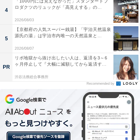
「1000円には見えなかった」スタンダードプ
12月～2月頃の気温が低い時期に発生しやすい
ロダクツのリュックが「高見えする」の...
4
速度は100km/h～200km/hというものすごいスピードに
2026/08/03
なる
【京都府の人気スーパー銭湯】「宇治天然温泉
源氏の湯」は宇治市内唯一の天然温泉と...
5
■全層雪崩
2026/08/07
降雪や降雨の後に、天気が良く、気温が上がった時に発
リボ地獄から抜け出したい人は、返済を3～6
生
ヶ月停止して『大幅に減額してから返済す...
PR
3月～4月頃の春スキーをする頃には全層雪崩が起きやす
渋谷法務総合事務所
くなる
Recommended by
スピードはやや遅いが規模の大きな雪崩になる恐れがあ
る