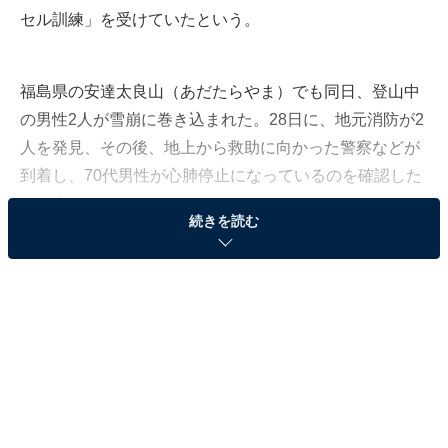
セル訓練」を受けていたという。
福島県の安達太良山（あだたらやま）でも同日、登山中
の男性2人が雪崩に巻き込まれた。28日に、地元消防が2
人を発見、その後、地上から救助に向かった警察などが
到着し、70代男性が心肺停止になっているのを確認した
という。
続きを読む
毎年雪崩事故は絶えないが、どうしたら身を守ることが
できるのだろうか。雪崩の種類や前兆について、災害危
機管理アドバイザーの和田隆昌氏がAll Aboutの『
雪崩から身を守る
』で解説をしている。
**********