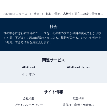
無圧雪エリア（パウダーゾーン）に入る場合は、3種の
神器（ビーコン・ゾンデ・シャベル）無しに入らないこ
All About ニュース
社会
那須で雪崩、高校生ら死亡…相次ぐ雪崩事故から身を守る方法
と
無圧雪エリア（パウダーゾーン）に入る場合は、出来れ
社会
ばプロの地元ガイドをつけて滑ること
世の中をにぎわず注目のニュースを、その道のプロが独自の視点でわかりや
最も安全なのは無圧雪エリア（パウダーゾーン）などに
すく掘り下げます。読めば話のネタになる、視野が広がる、いつでも何かを
「発見」できる情報をお伝えします。
近づかないこと
雪庇（せっぴ・雪の張り出し）は雪崩の前兆となるの
で、近づかない
関連サービス
雪面に雪のころがった後やクラック（ひび割れ）を発見
All About
All About Japan
したときも要注意で、速にその場を離れて避難すること
イチオシ
ルールを守ること
【関連リンク】
サイト情報
会社概要
広告掲載
雪崩から身を守る
プライバシーポリシー
著作権・商標・免責事項