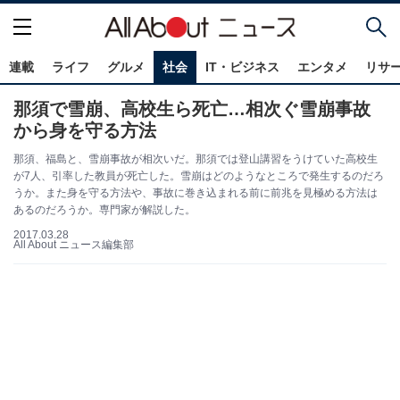
連載
ライフ
グルメ
社会
IT・ビジネス
エンタメ
リサ
那須で雪崩、高校生ら死亡…相次ぐ雪崩事故
から身を守る方法
那須、福島と、雪崩事故が相次いだ。那須では登山講習をうけていた高校生
が7人、引率した教員が死亡した。雪崩はどのようなところで発生するのだろ
うか。また身を守る方法や、事故に巻き込まれる前に前兆を見極める方法は
あるのだろうか。専門家が解説した。
2017.03.28
All About ニュース編集部