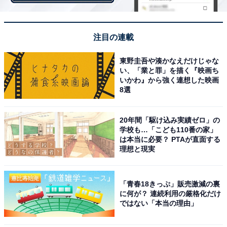
注目の連載
東野圭吾や湊かなえだけじゃな
い、「業と罪」を描く『映画ち
いかわ』から強く連想した映画
8選
20年間「駆け込み実績ゼロ」の
学校も…「こども110番の家」
スキー場で雪崩事故は発生するものなのか
は本当に必要？ PTAが直面する
理想と現実
雪崩の特徴については山スキーや冬山登山をする人間に
とっては常識的なことだが、こうした知識がないスキー
「青春18きっぷ」販売激減の裏
ヤーやスノーボーダーが被害に遭いやすいのだという。
に何が？ 連続利用の厳格化だけ
ではない「本当の理由」