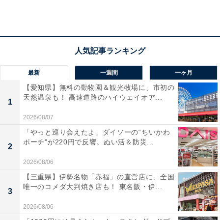
最新
一週間
一ヶ月
【愛知県】無料の動物園＆観光牧場に、市初の
天然温泉も！ 高速道路のハイウェイオア...
1
2026/08/07
「やっと巡り会えたよ」ダイソーの“ちいかわ
どのようなところに行ったときに危険を察知すればよいのだろうか
ポーチ”が220円で反響。ぬい活＆防災...
2
雪崩には大きく分けて2種類がある。
2026/08/06
【三重県】伊勢名物「赤福」の直営店に、全国
唯一のコメダ大判焼き店も！ 東名阪・伊...
3
■表層雪崩
2026/08/06
気温が低く、大量の新雪が急激に積もった場合に発生