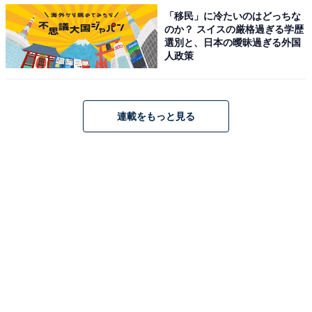
また、整備されているゲレンデ内での雪崩事故というの
「移民」に冷たいのはどっちな
はほとんど可能性がなく（ゼロではない）、ゲレンデ内
のか？ スイスの厳格過ぎる学歴
での雪崩事故は滑走禁止エリアに指定されたところを越
選別と、日本の曖昧過ぎる外国
人政策
えたところで発生しているという。近年、バックカント
リーと呼ばれるゲレンデ外の滑走が人気だが、それを禁
止区域や危険エリアに指定された場所で行う人が後を絶
連載をもっと見る
たないことは問題だと和田氏は指摘している。
雪崩には前兆がある！注意すべきことは
安全にスノーレジャーを楽しむために必要なこととし
て、和田氏は以下のポイントを挙げている。
上級スキーヤーやスノーボーダーは自分を含めて周囲の
人間に、天候や積雪によって雪崩発生の危険を知らしめ
る義務があることを認識する