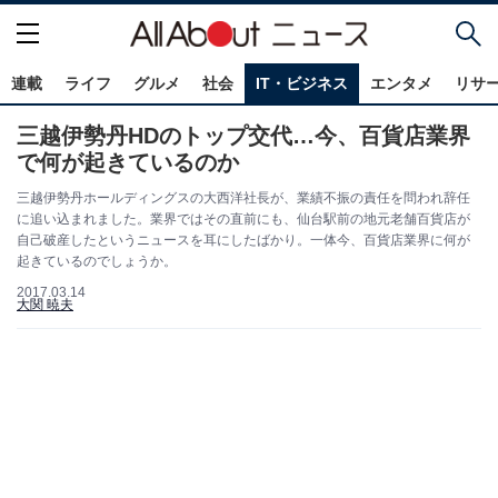
連載
ライフ
グルメ
社会
IT・ビジネス
エンタメ
リサ
三越伊勢丹HDのトップ交代…今、百貨店業界
で何が起きているのか
三越伊勢丹ホールディングスの大西洋社長が、業績不振の責任を問われ辞任
に追い込まれました。業界ではその直前にも、仙台駅前の地元老舗百貨店が
自己破産したというニュースを耳にしたばかり。一体今、百貨店業界に何が
起きているのでしょうか。
2017.03.14
大関 暁夫