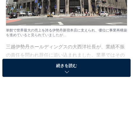
単館で世界最大の売上を誇る伊勢丹新宿本店に支えられ、優位に事業再構築
を進めていると見られていましたが…
三越伊勢丹ホールディングスの大西洋社長が、業績不振
の責任を問われ辞任に追い込まれました。業界ではその
直前にも、仙台駅前の地元老舗百貨店が自己破産したと
続きを読む
いうニュースを耳にしたばかり。一体今、百貨店業界に
何が起きているのでしょうか。