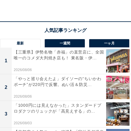
ありました。
中でも、ジリ貧の業界内にあって三越伊勢丹ホールディ
ングスは、単館で世界最大の売上を誇りトレンド発信拠
点でもある伊勢丹新宿本店という巨艦店に支えられ、比
最新
一週間
一ヶ月
較的優位に事業再構築を進めていると見られていまし
【三重県】伊勢名物「赤福」の直営店に、全国
唯一のコメダ大判焼き店も！ 東名阪・伊...
た。ところが、ここに来て目標を半減させるという業績
1
の大幅下方修正をします。百貨店の屋台骨とも言えるア
2026/08/06
パレル販売において、業界ナンバーワンの巨艦店をも突
「やっと巡り会えたよ」ダイソーの“ちいかわ
き崩すようなパラダイムシフトが確実に起き、もはや伊
ポーチ”が220円で反響。ぬい活＆防災...
2
勢丹新宿本店の神通力すら通用しない、そんな状況に追
2026/08/06
い込まれていたのです。
「1000円には見えなかった」スタンダードプ
ロダクツのリュックが「高見えする」の...
3
2026/08/03