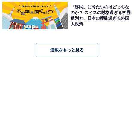
のバブル期とも言える売上増をもたらしたのです。
「移民」に冷たいのはどっちな
のか？ スイスの厳格過ぎる学歴
選別と、日本の曖昧過ぎる外国
人政策
爆買いの「神風」がもたらしたものは
この「神風」により、業界は大転換のスピードをシフト
連載をもっと見る
ダウンさせます。しかし、昨年来訪日客の消費はモノか
らコトへ移行し、百貨店の売上は軒並み大幅減少を余儀
なくされました。そもそも、90年代後半からのデフレ不
況の到来により、ユニクロをはじめとしたSPAと呼ばれ
る製造小売型の流通業が急激に勢力を伸ばしてきまし
た。さらに海外からもH&M、ZARAなどのファストファ
ッションが続々進出し、ここ10年ほどは既に「安くてそ
れなりの質」が女性層を中心として圧倒的な支持を得る
に至っていたのです。