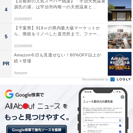
【京都府の人気スーパー銭湯】「宇治天然温泉
源氏の湯」は宇治市内唯一の天然温泉と...
4
2026/08/07
【千葉県】918㎡の県内最大級マーケットか
ら、廃校をリノベした直売所まで。ファー...
5
2026/08/06
Amazon今日も見逃せない！80%OFF以上が
続々登場
PR
Amazon
Recommended by
なぜ再び、百貨店業界でパラダイムシフトが訪れ
たのか
そもそも百貨店のビジネスモデルはと言えば、個別商店
が商業の中心であった昭和の時代に、一か所であらゆる
商品が、しかも一般店よりも水準の高い商品が手に入る