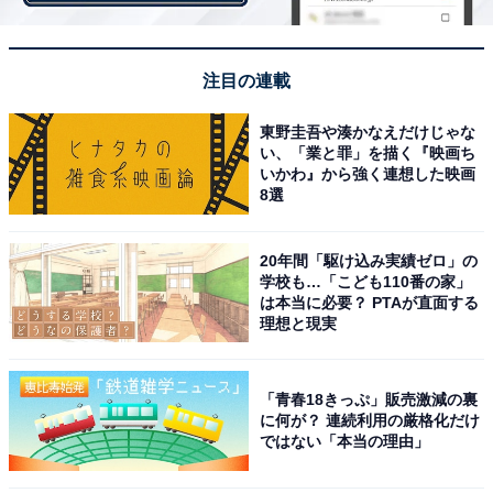
ということで揺るがぬブランドを確立し集客をはかると
いうものでした。昭和末期のバブル期には、右肩上がり
の経済を背景に高額消費志向に支えられ栄華を極めまし
注目の連載
た。しかし、その後に訪れたバブル崩壊で世は一気にデ
東野圭吾や湊かなえだけじゃな
フレ経済に突入。高級志向、定価販売の百貨店ビジネス
い、「業と罪」を描く『映画ち
は大きなダメージを被り、業界内には大統合によるリス
いかわ』から強く連想した映画
8選
トラの嵐が吹き荒れたのです。
20年間「駆け込み実績ゼロ」の
不思議に思えるのは00年代半ばに統合が相次いだ業界に
学校も…「こども110番の家」
は本当に必要？ PTAが直面する
おいて、なぜ今このタイミングで再び大きなパラダイム
理想と現実
シフトが訪れようとしているのか、です。実は00年代半
ばの大統合、リストラの嵐は長く続きませんでした。そ
「青春18きっぷ」販売激減の裏
れは外国人観光客による爆買いという「神風」が吹いた
に何が？ 連続利用の厳格化だけ
からです。ここ数年の円安傾向は中国人をはじめとして
ではない「本当の理由」
大量の外国人観光客をもたらし、百貨店にとっては第二