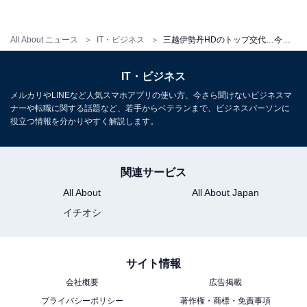
すなわち、百貨店は爆買いという「神風」により一服し
ていたにすぎず、百貨店のブランド力が季節ごとのトレ
All About ニュース
IT・ビジネス
三越伊勢丹HDのトップ交代…今、百貨店業界で何が起きているのか
ンドをつくるという昭和型のビジネスモデルは、とっく
の昔に陳腐化し役割を終えていたのです。今や世の中は
IT・ビジネス
トレンドの最新情報がネット経由で日々入手され、欲し
メルカリやLINEなど人気スマホアプリの使い方、今さら聞けないビジネスマ
いモノはリアルタイムに都度手に入る、という流れに変
ナーや転職に関する話題など、若手からベテランまで、ビジネスパーソンに
役立つ情報を分かりやすく解説します。
わりました。百貨店に代わって、ネット通販大手は軒並
み絶好調を迎えているのです。
関連サービス
All About
All About Japan
従来型の百貨店ビジネスはもはや生き残れない
イチオシ
今回、三越伊勢丹ホールディングスという、業界内では
サイト情報
比較的先行きが明るいと見られていた最大手企業でのト
ップの引責辞任は、業界における事の深刻さを如実に物
会社概要
広告掲載
プライバシーポリシー
著作権・商標・免責事項
語っています。また同じく業界大手のJフロントリテイリ