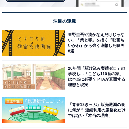
注目の連載
東野圭吾や湊かなえだけじゃな
い、「業と罪」を描く『映画ち
いかわ』から強く連想した映画
8選
20年間「駆け込み実績ゼロ」の
学校も…「こども110番の家」
は本当に必要？ PTAが直面する
理想と現実
「青春18きっぷ」販売激減の裏
に何が？ 連続利用の厳格化だけ
ではない「本当の理由」