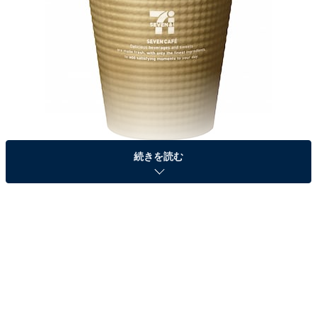
続きを読む
「カフェラテ専用ミルク」を加温・スチームすることで、本格的な味わいを
実現。
店内で淹れたてを提供するセブン‐イレブンのコーヒー
「SEVEN CAFÉ（セブンカフェ）」のコーヒーマシン
が、2月より刷新。ミルクの抽出機能を高めたマシンを
導入することで、従来のメニューに加えて新たにホット
カフェラテ（レギュラー150円、ラージ200円）を販売す
るほか、既存のアイスカフェラテ（レギュラー180円、