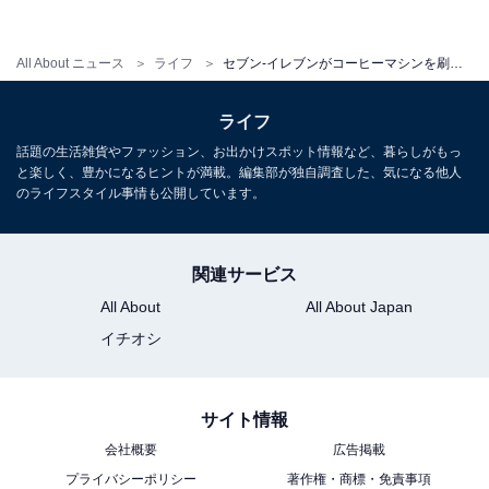
All About ニュース
ライフ
セブン‐イレブンがコーヒーマシンを刷新！初のホットラテも発売
ライフ
話題の生活雑貨やファッション、お出かけスポット情報など、暮らしがもっ
と楽しく、豊かになるヒントが満載。編集部が独自調査した、気になる他人
のライフスタイル事情も公開しています。
関連サービス
All About
All About Japan
イチオシ
サイト情報
会社概要
広告掲載
プライバシーポリシー
著作権・商標・免責事項