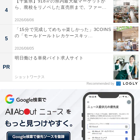
【千葉県】918㎡の県内最大級マーケットか
ら、廃校をリノベした直売所まで。ファー...
コク深い味わいが楽しめるようにしている。
4
2026/08/06
「15分で完成してめちゃ楽しかった」3COINS
「SEVEN CAFÉ（セブンカフェ）」は、2013年の発売
の「モールドールトレカケースキッ...
5
以来、約24億杯を販売。今回、新商品を導入しラインア
ップを拡充することで、2017年度は初の“年間10億杯販
2026/08/05
売”を見込んでいる。
明日働ける単発バイト求人サイト
PR
ショットワークス
Recommended by