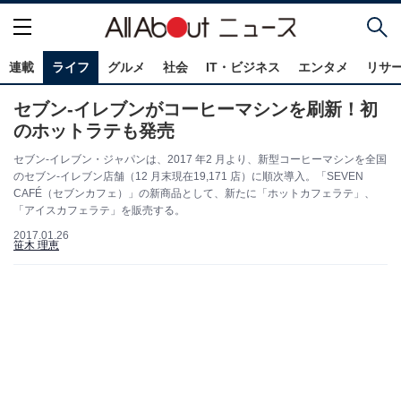
連載
ライフ
グルメ
社会
IT・ビジネス
エンタメ
リサ
セブン‐イレブンがコーヒーマシンを刷新！初
のホットラテも発売
セブン‐イレブン・ジャパンは、2017 年2 月より、新型コーヒーマシンを全国
のセブン‐イレブン店舗（12 月末現在19,171 店）に順次導入。「SEVEN
CAFÉ（セブンカフェ）」の新商品として、新たに「ホットカフェラテ」、
「アイスカフェラテ」を販売する。
2017.01.26
笹木 理恵