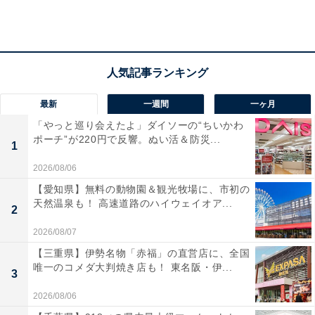
アイスカフェラテも、専用ミルクを注ぐことでよりコク深い味わいに。
新型のコーヒーマシンでは、BIB（バッグインボック
ス）と呼ばれる液体用の複合容器を採用。ミルクを供給
する機能と、ミルクに加温・スチームを加える機能を装
最新
一週間
一ヶ月
備することで、ホット用、アイス用それぞれの「カフェ
ラテ専用ミルク」を抽出することができ、ミルク本来の
「やっと巡り会えたよ」ダイソーの“ちいかわ
ポーチ”が220円で反響。ぬい活＆防災...
甘さと香りが特長の「カフェラテ」を提供することが可
1
能となる。アイスカフェラテについては、これまではカ
2026/08/06
ップ内に凍らせたミルクを入れ、そこに熱いコーヒーを
【愛知県】無料の動物園＆観光牧場に、市初の
天然温泉も！ 高速道路のハイウェイオア...
注ぐことで提供していたが、今後はより本格的な味わい
2
が楽しめるようになる。
2026/08/07
【三重県】伊勢名物「赤福」の直営店に、全国
唯一のコメダ大判焼き店も！ 東名阪・伊...
3
また、カフェラテに使用するコーヒーについては、既存
の「SEVEN CAFÉ（セブンカフェ）」用の豆を使用する
2026/08/06
が、カフェラテ用に豆の使用量などを変更することで、