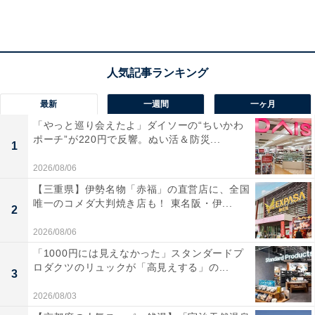
には冠動脈の動脈硬化を起こさないことだという。
「5大リスクファクターとして知られているのは喫煙、
心筋梗塞の家族歴、糖尿病、脂質異常症、高血圧です。
最新
一週間
一ヶ月
喫煙についてはもちろん禁煙を、家族歴はいかんともし
「やっと巡り会えたよ」ダイソーの“ちいかわ
がたいことですが糖尿病や脂質異常症、高血圧は適切な
ポーチ”が220円で反響。ぬい活＆防災...
1
食事運動療法やお薬などでかなり調整できます。それ以
外のリスクファクターとして、慢性腎不全血液透析、肥
2026/08/06
満、ストレス、競争的で過剰に活動的なタイプを指す
【三重県】伊勢名物「赤福」の直営店に、全国
唯一のコメダ大判焼き店も！ 東名阪・伊...
「A型性格」（心理用語であり血液型とは関連がありま
2
せん）、その他が挙げられます。それぞれ平素の健康管
2026/08/06
理や定期検診あるいはきちんと治療を受けることで大事
「1000円には見えなかった」スタンダードプ
に至らずにすむ確率がうんと上がります」
ロダクツのリュックが「高見えする」の...
3
2026/08/03