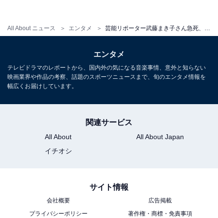
All About ニュース
エンタメ
芸能リポーター武藤まき子さん急死、原因となった虚血性心不全とは
エンタメ
テレビドラマのレポートから、国内外の気になる音楽事情、意外と知らない
映画業界や作品の考察、話題のスポーツニュースまで、旬のエンタメ情報を
幅広くお届けしています。
関連サービス
All About
All About Japan
イチオシ
サイト情報
会社概要
広告掲載
プライバシーポリシー
著作権・商標・免責事項