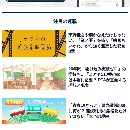
「しめつけられる痛みもさまざまなタイプがあります
注目の連載
し、体を動かすときにおこるものや夜や明け方の安静時
東野圭吾や湊かなえだけじゃな
に起こる危険なタイプもあります。心筋梗塞の発作は朝
い、「業と罪」を描く『映画ち
方にピークがあることが知られています。なお症状は胸
いかわ』から強く連想した映画
8選
以外に頚や腕に出たり、ときには上腹部にでることさえ
あります。仕事中や歩行中、安静時、トイレ、就眠中な
どに突然倒れて失神し、意識がなくなることもあり危険
20年間「駆け込み実績ゼロ」の
学校も…「こども110番の家」
です」
は本当に必要？ PTAが直面する
理想と現実
忙しくストレスの多い中で食生活も乱れがち、運動も不
「青春18きっぷ」販売激減の裏
足しがち、しかし甘いものなどが豊富にあり肥満になり
に何が？ 連続利用の厳格化だけ
ではない「本当の理由」
やすい現代人は虚血性心不全の予備軍と言えるので、平
素の健康管理と定期検診などを心がけてほしいと米田氏