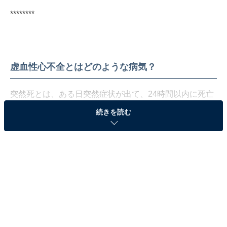
********
虚血性心不全とはどのような病気？
突然死とは、ある日突然症状が出て、24時間以内に死亡
してしまうこと。米田氏によると、突然死の6割以上の
続きを読む
多くを占めるのは心臓が原因となる「心臓突然死」で、
その心臓突然死の原因の大半が、虚血性心疾患だとい
う。虚血性心不全とは狭心症または心筋梗塞のため心臓
の調子が悪くなり、さまざまな支障が出ている状態。狭
心症や心筋梗塞などの、心臓に血液を送る冠動脈が詰ま
る疾患だという。