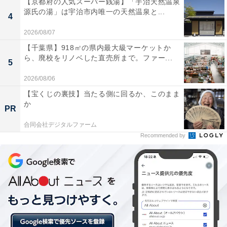
【京都府の人気スーパー銭湯】「宇治天然温泉
源氏の湯」は宇治市内唯一の天然温泉と...
4
2026/08/07
【千葉県】918㎡の県内最大級マーケットか
ら、廃校をリノベした直売所まで。ファー...
5
2026/08/06
【宝くじの裏技】当たる側に回るか、このまま
か
PR
合同会社デジタルファーム
Recommended by
注意したい症状は？
米田氏によると、胸がしめ付けられるような症状が5分
以上続くときには要注意だという。