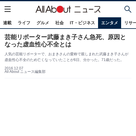
連載
ライフ
グルメ
社会
IT・ビジネス
エンタメ
リサ
芸能リポーター武藤まき子さん急死、原因と
なった虚血性心不全とは
人気の芸能リポーターで、おまきさんの愛称で親しまれた武藤まき子さんが
虚血性心不全のため亡くなっていたことが6日、分かった。71歳だった。
2016.12.07
All About ニュース編集部