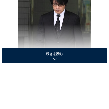
続きを読む
2014年に保釈された時のASKA容疑者（写真：Motoo Naka/アフロ）
警視庁が逮捕する方針を固めたと報道された際、ASKA