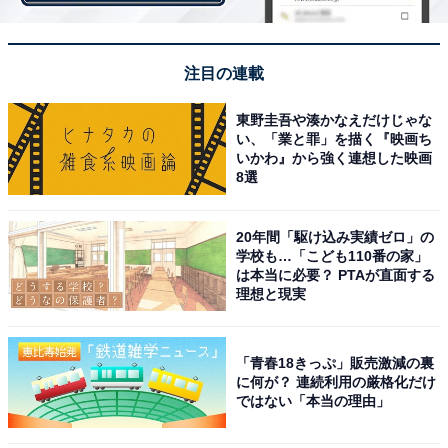
とで、元に戻らなくなるほど変化してしまう部分がある
のだと西園寺氏は説明する。
注目の連載
東野圭吾や湊かなえだけじゃな
い、「業と罪」を描く『映画ち
覚せい剤による後遺症は、この「戻ることのない変化」
いかわ』から強く連想した映画
が脳に生じることで起こる。例えば、風邪薬をはじめと
8選
する普通の薬の場合、服用を止めて一定期間すれば身体
への薬の影響はなくなる。しかし、覚せい剤にはこの作
20年間「駆け込み実績ゼロ」の
用がなく、一度摂取した薬物の影響がずっと身体に残る
学校も…「こども110番の家」
は本当に必要？ PTAが直面する
のだという。
理想と現実
「青春18きっぷ」販売激減の裏
に何が？ 連続利用の厳格化だけ
ではない「本当の理由」