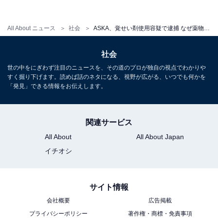
と考えられている。フラッシュバックによる不快な妄想
や幻聴、強い不安感などの症状から解放されたくて、再
All About ニュース
社会
ASKA、覚せい剤使用容疑で逮捕 なぜ薬物使用の再犯はなくならないか
び覚せい剤に手を伸ばし、悪循環に陥ってしまう人も少
なくないと西園寺氏は述べる。
社会
世の中をにぎわず注目のニュースを、その道のプロが独自の視点でわかりや
すく掘り下げます。読めば話のネタになる、視野が広がる、いつでも何かを
「発見」できる情報をお伝えします。
一度覚せい剤に手を染めると、元の身体には戻れなかっ
たり、長期間苦しむことになったりするのは、フラッシ
ュバックがあるためとも言える。
関連サービス
All About
All About Japan
イチオシ
人が簡単に薬物依存に陥ってしまう理由
サイト情報
西園寺氏は、薬物依存が起こるメカニズムは、完全には
会社概要
広告掲載
解明されてはいないとしているが、「薬物依存症には、
プライバシーポリシー
著作権・商標・免責事項