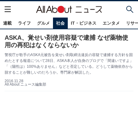
連載
ライフ
グルメ
社会
IT・ビジネス
エンタメ
リサ
ASKA、覚せい剤使用容疑で逮捕 なぜ薬物使
用の再犯はなくならないか
警視庁が歌手のASKA元被告を覚せい剤取締法違反の容疑で逮捕する方針を固
めたとする報道について28日、ASKA本人が自身のブログで「間違いですよ」
「（陽性は）100%ありません」などと否定している。どうして薬物依存から
脱することが難しいのだろうか。専門家が解説した。
2016.11.28
All About ニュース編集部