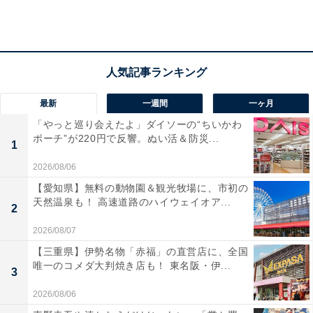
強い意志さえあれば止められる？
過去にも、薬物所持の再犯で有名人が逮捕されるケース
が見られたが、薬物依存は「強い意志さえあれば止めら
れる、ということではない」と西園寺氏は述べる。
最新
一週間
一ヶ月
「やっと巡り会えたよ」ダイソーの“ちいかわ
ポーチ”が220円で反響。ぬい活＆防災...
「強い意志がある人ですら、適切な治療を受けなければ
1
止められず、また長期間に渡って再依存の可能性に怯え
2026/08/06
ながら、治療を続けなければならないのです。それまで
【愛知県】無料の動物園＆観光牧場に、市初の
強い意志と努力で、人一倍華やかな人生を順調に築いて
天然温泉も！ 高速道路のハイウェイオア...
2
きた人ですら、安易な薬物利用に一生を狂わされてしま
2026/08/07
うのはこのためです」
【三重県】伊勢名物「赤福」の直営店に、全国
唯一のコメダ大判焼き店も！ 東名阪・伊...
3
2026/08/06