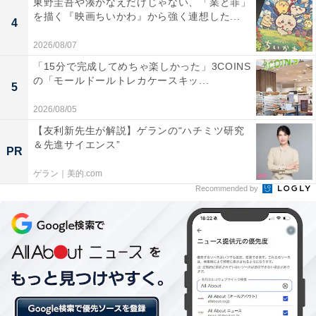
東野圭吾や湊かなえだけじゃない、「業と罪」
を描く『映画ちいかわ』から強く連想した...
4
2026/08/07
「15分で完成してめちゃ楽しかった」3COINS
の「モールドールトレカケースキッ...
5
2026/08/05
【友利新先生が解説】ゲランの“ハチミツ研究
＆先進サイエンス”
PR
ゲラン｜美的.com
Recommended by
覚せい剤による脳のダメージは修復できない
覚せい剤は「気分がよくなるもの」「使うとスカッとす
るもの」など、一時的な気分に働きかけるものだと認識
されがちだが、覚せい剤の影響は決して一時的なもので
はないという。脳には、化学物質による刺激を受けるこ