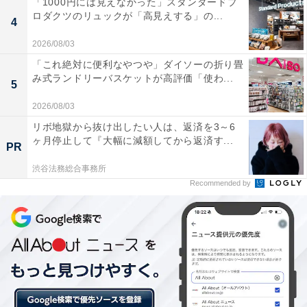
「1000円には見えなかった」スタンダードプ
貧血……立ちくらみやふらつきが見られる。血液検査で
ロダクツのリュックが「高見えする」の...
4
指摘される
2026/08/03
体重減少……ダイエットをしているわけでもないのに、
「これ絶対に便利なやつや」ダイソーの折り畳
半年で5kg、もしくは5％以上体重が減る
み式ランドリーバスケットが高評価「使わ...
5
著しい寝汗…寝間着を着替える必要があるような寝汗が
2026/08/03
続く
リボ地獄から抜け出したい人は、返済を3～6
皮膚の下のしこり…皮膚の下に弾性のあるできものがで
ヶ月停止して『大幅に減額してから返済す...
PR
きる。首や腋（わき）の下、足の付け根など、体表に近
いリンパ節が腫れてできる。これで、初めて異常に気づ
渋谷法務総合事務所
Recommended by
くこともあるという。
狭間氏は、他のがんとの大きな違いとして「特徴的な症
状が少ないこと」を挙げる。例えば、胃がんの場合は食
欲不振や上腹部の痛み、肺がんの場合は咳や血痰などの
特徴的な症状があるが、悪性リンパ腫の場合は、症状の