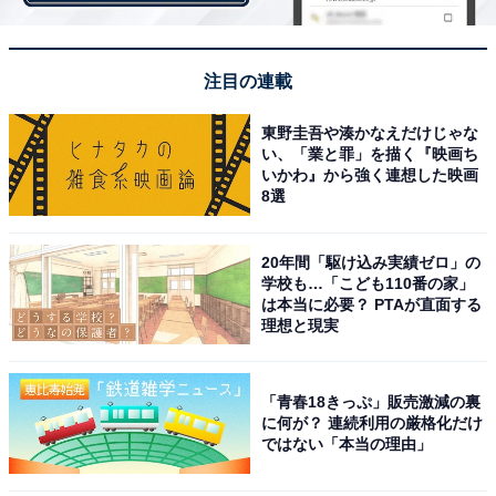
ほとんどが発熱や倦怠感などのよくある症状。何となく
体調がすぐれないと病院を受診し、検査を進めるうちに
悪性リンパ腫とわかるケースも少なくないという。
注目の連載
東野圭吾や湊かなえだけじゃな
い、「業と罪」を描く『映画ち
いかわ』から強く連想した映画
8選
20年間「駆け込み実績ゼロ」の
学校も…「こども110番の家」
は本当に必要？ PTAが直面する
理想と現実
「青春18きっぷ」販売激減の裏
に何が？ 連続利用の厳格化だけ
ではない「本当の理由」