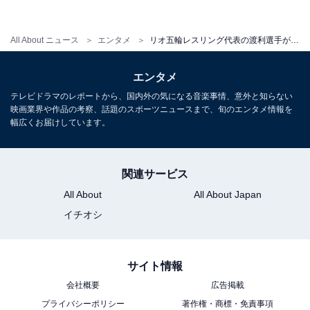
た、全身に放射線を使い続けることもできないため、3
大療法の中でも「手術」「放射腺」という大きな選択肢
All About ニュース
エンタメ
リオ五輪レスリング代表の渡利選手が悪性リンパ腫…症状や治療は？
が使えないことも悪性リンパ腫の治療の特徴と狭間氏は
説明する。
エンタメ
テレビドラマのレポートから、国内外の気になる音楽事情、意外と知らない
映画業界や作品の考察、話題のスポーツニュースまで、旬のエンタメ情報を
狭間氏によると、この10年あまりの間に悪性リンパ腫の
幅広くお届けしています。
治療は大きく進歩しているという。また、悪性リンパ腫
は比較的まれな疾患だが、早期発見・早期治療が重要な
関連サービス
ことは他のがんと同じであり、「気になる症状があれ
All About
All About Japan
ば、早めに近くの内科を受診してください」と述べてい
イチオシ
る。
サイト情報
【関連リンク】
会社概要
広告掲載
プライバシーポリシー
著作権・商標・免責事項
悪性リンパ腫の原因・症状