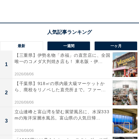
最新
一週間
一ヶ月
【三重県】伊勢名物「赤福」の直営店に、全国
唯一のコメダ大判焼き店も！ 東名阪・伊...
1
2026/08/06
【千葉県】918㎡の県内最大級マーケットか
悪性リンパ腫の症状・初期症状
ら、廃校をリノベした直売所まで。ファー...
2
2026/08/06
狭間氏によると、悪性リンパ腫の主な症状は以下の通り
立山連峰と富山湾を望む展望風呂に、水深333
という。
mの海洋深層水風呂。富山県の人気日帰...
3
発熱……37℃前後の微熱が続く
2026/08/06
全身倦怠感……なんとなく体がだるい。疲れがとれない