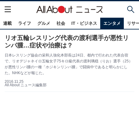
連載
ライフ
グルメ
社会
IT・ビジネス
エンタメ
リサ
リオ五輪レスリング代表の渡利選手が悪性リ
ンパ腫…症状や治療は？
日本レスリング協会の栄和人強化本部長は24日、都内で行われた代表合宿
で、リオデジャネイロ五輪女子75キロ級代表の渡利璃穏（りお）選手（25）
が悪性リンパ腫の一種「ホジキンリンパ腫」で闘病中であると明らかにし
た。NHKなどが報じた。
2016.11.25
All About ニュース編集部