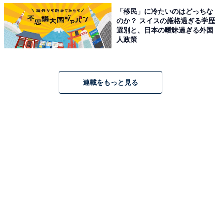
「移民」に冷たいのはどっちな
悪性リンパ腫の治療法は
のか？ スイスの厳格過ぎる学歴
選別と、日本の曖昧過ぎる外国
人政策
狭間氏によると、通常の悪性腫瘍は、手術・抗がん剤・
放射線の「３大療法」を組み合わせて治療するという。
基本的には腫瘍が小さいときや腫瘍ができている部位が
連載をもっと見る
限られているときには手術が有効で、もともと腫瘍がで
きている箇所から血液やリンパ液の流れを介してがん細
胞が全身に広がっている可能性があるときには、抗がん
剤や放射線が有効という。
しかし、悪性リンパ腫は、もともと全身を巡っているリ
ンパ組織の悪性腫瘍であり、一部の臓器に限定される時
期がないといい、「治療のために手術でどこかを切除す
るという選択肢は基本的にない」と狭間氏は述べる。ま