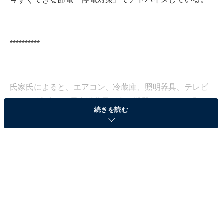
**********
氏家氏によると、エアコン、冷蔵庫、照明器具、テレビ
の4つが家庭での電力消費量が多い機器だといい、「こ
続きを読む
の4つの機器の使い方に気をつければ効果的に消費電力
を減らせるということになります」と述べている。
暖房を1日1時間短縮するとどうなる？
省エネルギーセンターによると、冬の暖房を1日1時間短
縮すると年間900円の節約、さらに暖房時の室温を1度下