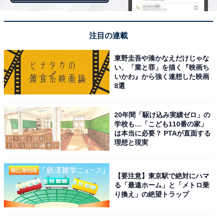
注目の連載
東野圭吾や湊かなえだけじゃな
い、「業と罪」を描く『映画ち
いかわ』から強く連想した映画
8選
20年間「駆け込み実績ゼロ」の
学校も…「こども110番の家」
は本当に必要？ PTAが直面する
冷蔵庫の詰め込みすぎはムダのもと
理想と現実
冷蔵庫の設定温度を「強」から「中」に変えると、年間
【要注意】東京駅で絶対にハマ
で約1360円の節約になる。また、詰め込みすぎの冷蔵庫
る「最遠ホーム」と「メトロ乗
は、「ムダのもと」になるといい、モノを半分に減らす
り換え」の絶望トラップ
と、電気代を年間960円節約できる。