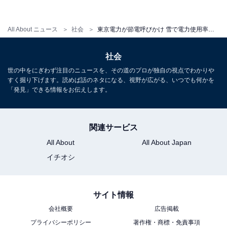
球の使用を氏家氏は勧める。
All About ニュース
社会
東京電力が節電呼びかけ 雪で電力使用率が高く 家庭でできる対策は？
白熱電球ひとつあたりの年間消費電力が2890円であるの
社会
に対して、LED電球の年間消費電力は603円（SHARPの
世の中をにぎわず注目のニュースを、その道のプロが独自の視点でわかりや
すく掘り下げます。読めば話のネタになる、視野が広がる、いつでも何かを
ホームページより）。電球ひとつをLED電球に変えるだ
「発見」できる情報をお伝えします。
けで、1年間の電気代を2287円も減らせる計算になる。
関連サービス
All About
All About Japan
「しかも、普通の電球（1個125円前後、筆者調べ）は年
間４回ほど交換が必要なのに対して、LED電球（1個
イチオシ
2000円前後、筆者調べ）は約10年間使えます。交換の手
間がかからない上に、電球代だけでも10年間で約3000円
サイト情報
の差がつく計算になります。LED電球に交換するメリッ
会社概要
広告掲載
トは、電気代と電球代をあわせて10年間で25870円。家
プライバシーポリシー
著作権・商標・免責事項