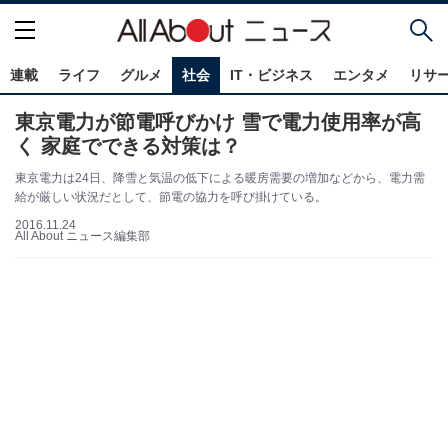
連載
ライフ
グルメ
社会
IT・ビジネス
エンタメ
リサ
東京電力が節電呼びかけ 雪で電力使用率が高
く 家庭でできる対策は？
東京電力は24日、降雪と気温の低下による暖房需要の増加などから、電力需
給が厳しい状況だとして、節電の協力を呼び掛けている。
2016.11.24
All About ニュース編集部