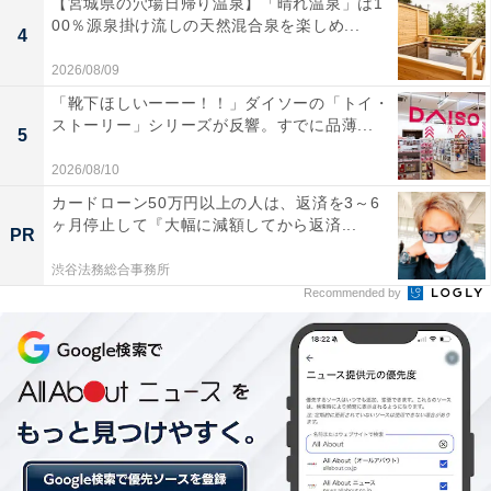
【宮城県の穴場日帰り温泉】「晴れ温泉」は1
00％源泉掛け流しの天然混合泉を楽しめ...
も体感温度が変わってきますよ。室内でもぜひ試してみ
4
てくださいね」
2026/08/09
「靴下ほしいーーー！！」ダイソーの「トイ・
ストーリー」シリーズが反響。すでに品薄...
5
さらに、室内の湿度を上げておくと同じ温度でもあたた
2026/08/10
かく感じられる。室内の湿度を上げるには以下のような
カードローン50万円以上の人は、返済を3～6
対策がある。
ヶ月停止して『大幅に減額してから返済...
PR
室内に濡れたタオルをかけておく
渋谷法務総合事務所
Recommended by
観葉植物に水を上げる
この対策は、節電だけでなく、美容やインフルエンザの
対策にもなると氏家氏は説明している。