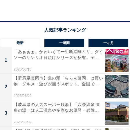
最新
一週間
一ヶ月
体感温度を上げるには？
「あぁぁぁ。かわいくて一生断捨離ムリ」ダイ
ソーのサンリオ日焼けシリーズが反響。全...
1
身につけるものを調節することでも体感温度を上げるこ
2026/08/10
とは可能だ。
【群馬県藤岡市】道の駅「ららん藤岡」は買い
物・グルメ・遊びが揃うスポット。全国で...
2
2026/08/09
「カーディガン1枚で2.2度、ひざかけで2.5度、ソックス
【岐阜県の人気スーパー銭湯】「六条温泉 喜
で0.6度も体感温度が変わるというデータもあります。と
多の湯」は人工温泉や多彩なお風呂・岩盤...
3
てもお手軽なので試してみましょう。その他、手、首、
腰回りを温めるとあたたかく感じます。身体が冷え切っ
2026/08/09
たときには、首にスカーフを巻く、手袋をはめるだけで