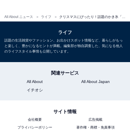
All About ニュース
ライフ
クリスマスにぴったり！話題のかき氷「いちごケーキソルビン」が登場
ライフ
話題の生活雑貨やファッション、お出かけスポット情報など、暮らしがもっ
と楽しく、豊かになるヒントが満載。編集部が独自調査した、気になる他人
のライフスタイル事情も公開しています。
店舗イメージ
関連サービス
日本第1号店となる「SULBING HARAJUKU（ソルビン
ハラジュク）」では、2016年6月30日のオープン時に
All About
All About Japan
250人もの行列ができ、約4時間以上、長蛇の列が絶え
イチオシ
ず、韓国で人気No.1の「きな粉餅ソルビン」（850円：
税込）などが話題になりました。
サイト情報
会社概要
広告掲載
プライバシーポリシー
著作権・商標・免責事項