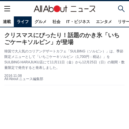
連載
ライフ
グルメ
社会
IT・ビジネス
エンタメ
リサ
クリスマスにぴったり！話題のかき氷「いち
ごケーキソルビン」が登場
韓国で大人気のコリアンデザートカフェ「SULBING（ソルビン）」は、季節
限定メニューとして「いちごケーキソルビン（1,700円：税込）」を
SULBING HARAJUKU店にて11月11日（金）から12月25日（日）の期間・数
量限定で発売すると発表しました。
2016.11.08
All About ニュース編集部