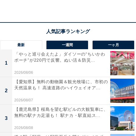
最新
一週間
一ヶ月
「やっと巡り会えたよ」ダイソーの“ちいかわ
ポーチ”が220円で反響。ぬい活＆防災...
1
2026/08/06
【愛知県】無料の動物園＆観光牧場に、市初の
天然温泉も！ 高速道路のハイウェイオア...
2
2026/08/07
【鹿児島県】桜島を望む駅ビルの大観覧車に、
「いちごケーキソルビン」は、韓国で2015年11月から冬
無料の駅ナカ足湯も！ 駅ナカ・駅直結ス...
3
季限定で発売し、その見た目のユニークさからSNSなど
で話題になっていたといいます。外径約15cm、高さ6cm
2026/08/08
の容器の中に、スポンジケーキ、ミルクかき氷、たっぷ