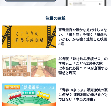
注目の連載
東野圭吾や湊かなえだけじゃな
ソルビンによると、内容量は液体約1リットル分あると
い、「業と罪」を描く『映画ち
いい、あたたかいドリンクと一緒に2～3名でシェアしな
いかわ』から強く連想した映画
8選
がら食べるのがおすすめだそうです。
20年間「駆け込み実績ゼロ」の
学校も…「こども110番の家」
商品情報
は本当に必要？ PTAが直面する
理想と現実
いちごケーキソルビン
価格：1,700円（税込） ※販売はイートインのみ
「青春18きっぷ」販売激減の裏
期間：2016 年11月11日（金）から12月25日（日）
に何が？ 連続利用の厳格化だけ
場所：SULBING HARAJUKU店
ではない「本当の理由」
東京都渋谷区神宮前1-14-34 グリーンオーク原宿2F