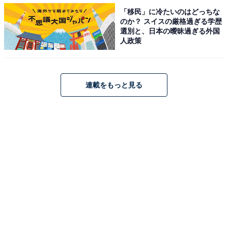
営業時間：10:30～20:00（LO.19:30）
「移民」に冷たいのはどっちな
公式サイト
のか？ スイスの厳格過ぎる学歴
選別と、日本の曖昧過ぎる外国
人政策
日本第2号店オープン決定！場所は福岡・天神
連載をもっと見る
「SULBING（ソルビン）」は、日本第2号店「SULBING
TENJIN（ソルビン テンジン）」を2017年1月下旬に福
岡・天神の商業施設「VIORO」内にオープンすることを
発表しました。