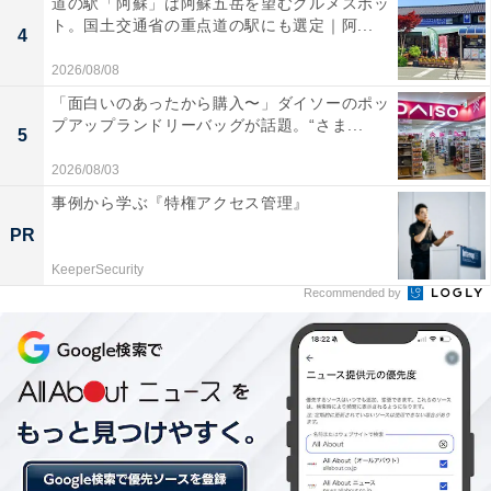
道の駅「阿蘇」は阿蘇五岳を望むグルメスポッ
ト。国土交通省の重点道の駅にも選定｜阿...
りのいちごとヨーグルトアイス、生クリームを乗せ、
4
「Merry Christmas」のピックをつけた商品になっていま
2026/08/08
す。
「面白いのあったから購入〜」ダイソーのポッ
プアップランドリーバッグが話題。“さま...
5
2026/08/03
事例から学ぶ『特権アクセス管理』
PR
KeeperSecurity
Recommended by