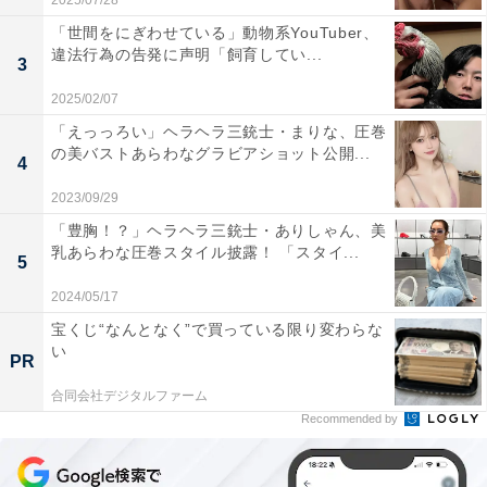
2025/07/28
「世間をにぎわせている」動物系YouTuber、
違法行為の告発に声明「飼育してい...
3
2025/02/07
「えっっろい」ヘラヘラ三銃士・まりな、圧巻
の美バストあらわなグラビアショット公開...
4
2023/09/29
「豊胸！？」ヘラヘラ三銃士・ありしゃん、美
乳あらわな圧巻スタイル披露！ 「スタイ...
5
2024/05/17
宝くじ“なんとなく”で買っている限り変わらな
い
PR
合同会社デジタルファーム
Recommended by