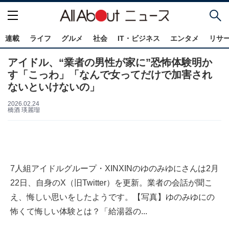
連載
ライフ
グルメ
社会
IT・ビジネス
エンタメ
リサ
アイドル、“業者の男性が家に”恐怖体験明か
す「こっわ」「なんで女ってだけで加害され
ないといけないの」
2026.02.24
橋酒 瑛麗瑠
7人組アイドルグループ・XINXINのゆのみゆにさんは2月
22日、自身のX（旧Twitter）を更新。業者の会話が聞こ
え、悔しい思いをしたようです。【写真】ゆのみゆにの
怖くて悔しい体験とは？「給湯器の...