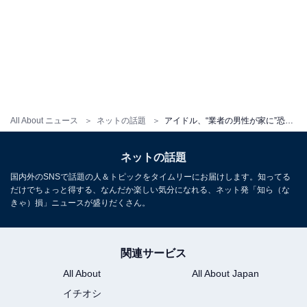
All About ニュース
ネットの話題
アイドル、“業者の男性が家に”恐怖体験明かす「こっわ」「なんで女ってだけで加害されないといけないの」
ネットの話題
国内外のSNSで話題の人＆トピックをタイムリーにお届けします。知ってる
だけでちょっと得する、なんだか楽しい気分になれる、ネット発「知ら（な
きゃ）損」ニュースが盛りだくさん。
関連サービス
All About
All About Japan
イチオシ