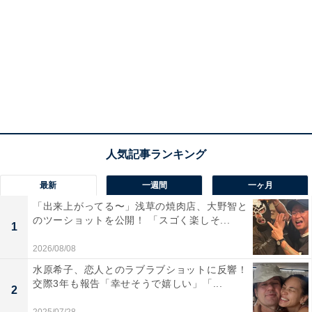
最新
一週間
一ヶ月
「出来上がってる〜」浅草の焼肉店、大野智と
のツーショットを公開！ 「スゴく楽しそ...
1
2026/08/08
水原希子、恋人とのラブラブショットに反響！
交際3年も報告「幸せそうで嬉しい」「...
2