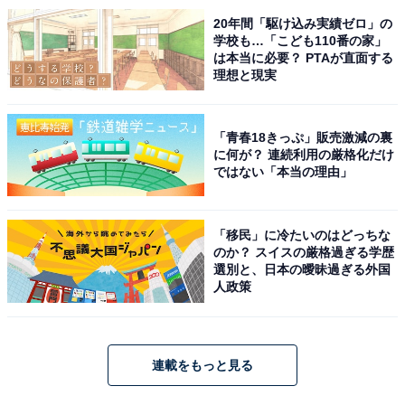
20年間「駆け込み実績ゼロ」の
学校も…「こども110番の家」
は本当に必要？ PTAが直面する
理想と現実
「青春18きっぷ」販売激減の裏
に何が？ 連続利用の厳格化だけ
ではない「本当の理由」
「移民」に冷たいのはどっちな
のか？ スイスの厳格過ぎる学歴
選別と、日本の曖昧過ぎる外国
人政策
連載をもっと見る