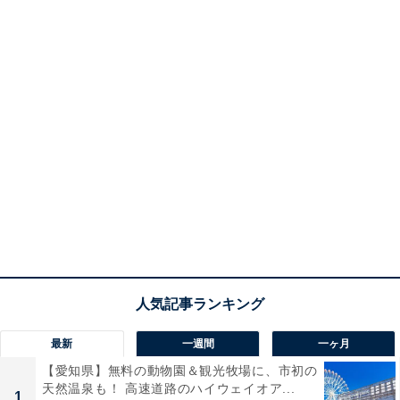
最新
一週間
一ヶ月
【愛知県】無料の動物園＆観光牧場に、市初の
天然温泉も！ 高速道路のハイウェイオア...
1