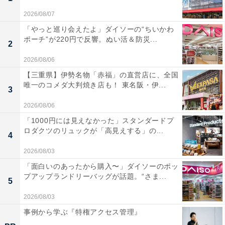
2026/08/07
「やっと巡り会えたよ」ダイソーの“ちいかわ
ポーチ”が220円で反響。ぬい活＆防災...
2
2026/08/06
【三重県】伊勢名物「赤福」の直営店に、全国
唯一のコメダ大判焼き店も！ 東名阪・伊...
3
2026/08/06
「1000円には見えなかった」スタンダードプ
ロダクツのリュックが「高見えする」の...
4
2026/08/03
「面白いのあったから購入〜」ダイソーのポッ
プアップランドリーバッグが話題。“さま...
5
2026/08/03
事例から学ぶ『特権アクセス管理』