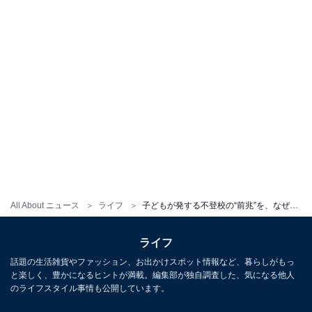
All About ニュース
ライフ
子どもが発する不登校の“前兆”を、なぜ学校は見逃すのか。背景にある「昭和タイプ」の教員たち
ライフ
話題の生活雑貨やファッション、お出かけスポット情報など、暮らしがもっ
と楽しく、豊かになるヒントが満載。編集部が独自調査した、気になる他人
のライフスタイル事情も公開しています。