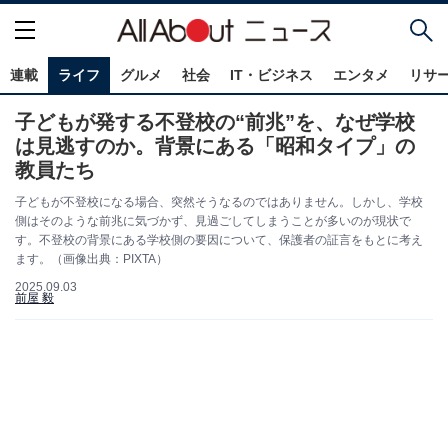
連載
ライフ
グルメ
社会
IT・ビジネス
エンタメ
リサ
子どもが発する不登校の“前兆”を、なぜ学校
は見逃すのか。背景にある「昭和タイプ」の
教員たち
子どもが不登校になる場合、突然そうなるのではありません。しかし、学校
側はそのような前兆に気づかず、見過ごしてしまうことが多いのが現状で
す。不登校の背景にある学校側の要因について、保護者の証言をもとに考え
ます。（画像出典：PIXTA）
2025.09.03
前屋 毅