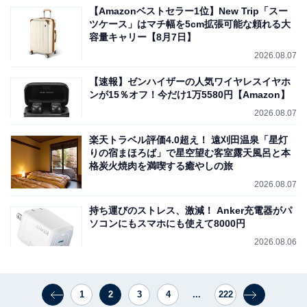
【Amazonベストセラー1位】New Trip「スー
ツケース」はマチ幅を5cm拡張可能な頼れる大
容量キャリー【8月7日】
2026.08.07
【速報】ゼンハイザーの人気ワイヤレスイヤホ
ンが15％オフ！今だけ1万5580円【Amazon】
2026.08.07
楽天トラベル評価4.0超え！ 遠刈田温泉「星灯
りの宿まほろば」で星空望む客室露天風呂と本
格炭火焼肉を満喫する癒やしの旅
2026.08.07
持ち運びのストレス、激減！ Anker充電器がパ
ソコンにもスマホにも使えて8000円
2026.08.06
1
2
3
4
...
222