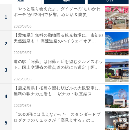
最新
一週間
一ヶ月
「やっと巡り会えたよ」ダイソーの“ちいかわ
ポーチ”が220円で反響。ぬい活＆防災...
1
2026/08/06
【愛知県】無料の動物園＆観光牧場に、市初の
天然温泉も！ 高速道路のハイウェイオア...
2
2026/08/07
道の駅「阿蘇」は阿蘇五岳を望むグルメスポッ
ト。国土交通省の重点道の駅にも選定｜阿...
3
2026/08/08
【鹿児島県】桜島を望む駅ビルの大観覧車に、
無料の駅ナカ足湯も！ 駅ナカ・駅直結ス...
4
2026/08/08
「1000円には見えなかった」スタンダードプ
ロダクツのリュックが「高見えする」の...
5