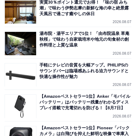
実質30％ポイント還元でお得！ 「味の宿 みち
潮」で味わう伊勢志摩の新鮮な海の幸と絶景露
天風呂で過ごす癒やしの休日
2026.08.07
湯布院・湯平エリアで1位！ 「由布院温泉 草庵
秋桜」で味わう自家栽培米や地元の旬食材の創
作料理と上質な温泉
2026.08.07
手軽にテレビの音質を大幅アップ。PHILIPSの
サウンドバーは臨場感あふれる迫力サウンドと
快適な操作性が魅力
2026.08.07
【Amazonベストセラー1位】Anker「モバイル
バッテリー」はバッテリー残量がわかるディス
プレイ搭載で充電切れを防げる！【8月7日】
2026.08.07
【Amazonベストセラー1位】Pioneer「バック
カメラ」は白飛びを抑えた鮮明な映像で車庫入