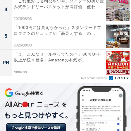
「これ絶対に便利なやつや」ダイソーの折り畳
み式ランドリーバスケットが高評価「使わ...
4
2026/08/03
「1000円には見えなかった」スタンダードプ
ロダクツのリュックが「高見えする」の...
5
2026/08/03
「え、こんなセールやってたの？」80％OFF
以上が続々登場！Amazonの本気が...
PR
Amazon
Recommended by
あんも抹茶入り
中には、抹茶入りのこしあんが入っています。食べてみ
ると、生地部分よりもあんのほうが抹茶の味が強いで
す。