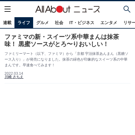
連載
ライフ
グルメ
社会
IT・ビジネス
エンタメ
リサ
ファミマの新・スイーツ系中華まんは抹茶
味！ 黒蜜ソースがとろ〜りおいしい！
ファミリーマート（以下、ファミマ）から「京都 宇治抹茶あんまん（黒糖ソ
ース入り）」が発売になりました。抹茶の緑色が印象的なスイーツ系の中華
まんです。早速食べてみます！
2022.03.14
川崎 さちえ