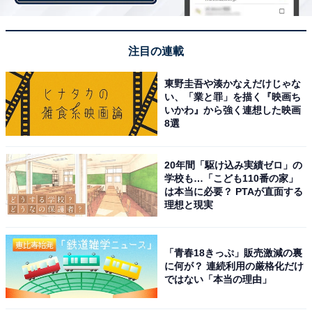
注目の連載
東野圭吾や湊かなえだけじゃな
い、「業と罪」を描く『映画ち
いかわ』から強く連想した映画
8選
20年間「駆け込み実績ゼロ」の
学校も…「こども110番の家」
は本当に必要？ PTAが直面する
理想と現実
「青春18きっぷ」販売激減の裏
に何が？ 連続利用の厳格化だけ
黒糖ソースが鍵
ではない「本当の理由」