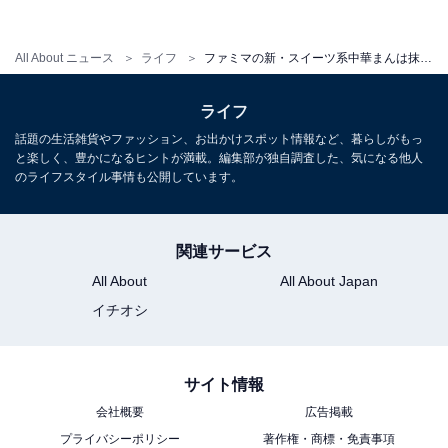
糖とは違う特有の甘味があるので、抹茶あんのおいしさ
を引き立たせるような気がします。
All About ニュース
ライフ
ファミマの新・スイーツ系中華まんは抹茶味！ 黒蜜ソースがとろ〜りおいしい！
ライフ
とろ〜りとした食感もポイント。温かいうちに食べると
話題の生活雑貨やファッション、お出かけスポット情報など、暮らしがもっ
黒糖ソースのとろ〜り感も増すので、食べる前にレンジ
と楽しく、豊かになるヒントが満載。編集部が独自調査した、気になる他人
のライフスタイル事情も公開しています。
で加熱するのがおすすめです。
関連サービス
「京都 宇治抹茶あんまん（黒糖ソース入り）」は、1個
130円（税込）で販売されています。数量限定となって
All About
All About Japan
いるので、気になる方は早めにファミマへ行ってみてく
イチオシ
ださいね。
サイト情報
会社概要
広告掲載
プライバシーポリシー
著作権・商標・免責事項