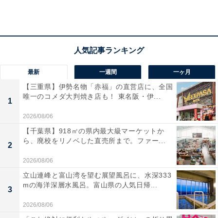
最新
一週間
一ヶ月
【三重県】伊勢名物「赤福」の直営店に、全国
唯一のコメダ大判焼き店も！ 東名阪・伊...
1
2026/08/06
【千葉県】918㎡の県内最大級マーケットか
ら、廃校をリノベした直売所まで。ファー...
2
2026/08/06
立山連峰と富山湾を望む展望風呂に、水深333
あんも抹茶入り
mの海洋深層水風呂。富山県の人気日帰...
3
2026/08/06