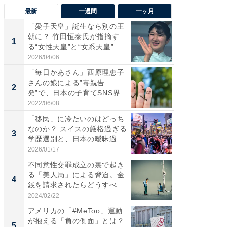
最新
一週間
一ヶ月
「愛子天皇」誕生なら別の王
え、一方
朝に？ 竹田恒泰氏が指摘す
円!? 
1
1
る“女性天皇”と“女系天皇”...
で実はア
2026/04/06
2026/08/0
「毎日かあさん」西原理恵子
「歩道走
さんの娘による”毒親告
ソ・ホ
2
2
発”で、日本の子育てSNS界隈
時代に知
が...
2022/06/08
2026/08/0
「移民」に冷たいのはどっち
「自転
なのか？ スイスの厳格過ぎる
たら60
3
3
学歴選別と、日本の曖昧過
時代に知
ぎ...
2026/01/17
2026/08/0
不同意性交罪成立の裏で起き
上質な眠
る「美人局」による脅迫。金
座で体感
4
PR
銭を請求されたらどうすべ
き？...
2024/02/22
ReFa GIN
アメリカの「#MeToo」運動
が抱える「負の側面」とは？
5