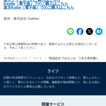
Kindle（電子版）でのご購入はこちら
楽天Kobo（電子版）でのご購入はこちら
提供：株式会社 Gakken
※本記事は掲載時点の情報であり、最新のものとは異なる場合がございま
す。予めご了承ください。
All About ニュース
ライフ
“怪談説法”でおなじみ・三木大雲住職による人類への緊急警告！ 疫病、戦争、災害…お経に記された最悪の未来予測とは？
ライフ
話題の生活雑貨やファッション、お出かけスポット情報など、暮らしがもっ
と楽しく、豊かになるヒントが満載。編集部が独自調査した、気になる他人
のライフスタイル事情も公開しています。
関連サービス