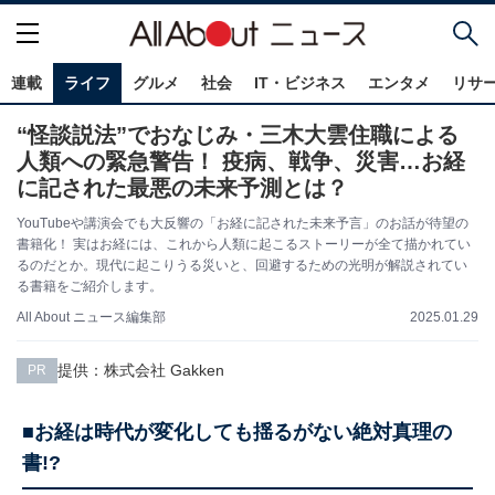
連載
ライフ
グルメ
社会
IT・ビジネス
エンタメ
リサ
“怪談説法”でおなじみ・三木大雲住職による
人類への緊急警告！ 疫病、戦争、災害…お経
に記された最悪の未来予測とは？
YouTubeや講演会でも大反響の「お経に記された未来予言」のお話が待望の
書籍化！ 実はお経には、これから人類に起こるストーリーが全て描かれてい
るのだとか。現代に起こりうる災いと、回避するための光明が解説されてい
る書籍をご紹介します。
2025.01.29
All About ニュース編集部
提供：株式会社 Gakken
PR
■お経は時代が変化しても揺るがない絶対真理の
書!?