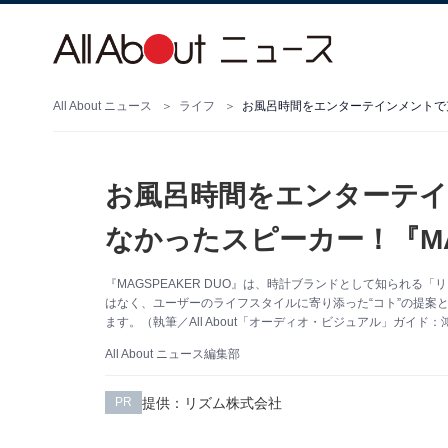
All About ニュース
ライフ
お風呂時間をエンターテインメントで充
お風呂時間をエンターテ
なかったスピーカー！『MAG
『MAGSPEAKER DUO』は、時計ブランドとして知られる
はなく、ユーザーのライフスタイルに寄り添った“コト”の提案
ます。（執筆／All About「オーディオ・ビジュアル」ガイド：
All About ニュース編集部
提供：リズム株式会社
PR