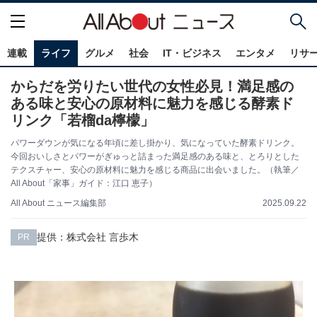
連載
ライフ
グルメ
社会
IT・ビジネス
エンタメ
リサ
からだを労りたい世代の女性必見！満足感の
ある味と安心の原材料に魅力を感じる酵素ド
リンク「若榴da檸檬」
パワーダウンが気になる年頃に差し掛かり、気になっていた酵素ドリンク。
今回おいしさとパワーがぎゅっと詰まった満足感のある味と、とろりとした
テクスチャー、安心の原材料に魅力を感じる商品に出会いました。（執筆／
All About「家事」ガイド：江口 恵子）
2025.09.22
All About ニュース編集部
提供：株式会社 言歩木
PR