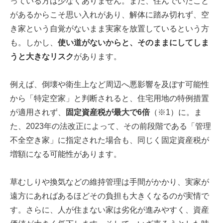
っている方は少なくありません。また、住んでいたこと
があるからこそ思い入れがあり、解体に踏み切れず、空
き家という自覚がないまま実家を放置しているという方
も。しかし、
使い道がないからと、そのままにし
てしま
うと大きなリスク
があります。
例えば、倒壊や衛生上など周辺へ悪影響を及ぼす可能性
から「特定空家」と判断されると、住宅用地の特例措置
が適用されず、
固定資産税が最大で6倍
（※1）に。ま
た、2023年の法改正によって、その前段階である「管理
不全空き家」に指定された場合も、同じく固定資産税が
増額になる可能性があります。
草むしりや換気などの維持管理は手間がかかり、実家が
遠方にあればあるほどその負担も大きくなるのが実情で
す。さらに、人が住まない家は劣化が進みやすく、資産