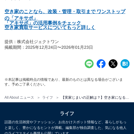
空き家のことなら、改装・管理・取引まで ワンストップ
の「アキサポ」
「アキサポ」の活用事例をチェック
空き家買取サービスについてもっと詳しく
提供：株式会社ジェクトワン
掲載期間：2025年12月24日〜2026年01月23日
※本記事は掲載時点の情報であり、最新のものとは異なる場合がございま
す。予めご了承ください。
All About ニュース
ライフ
【実家じまいの正解は？】空き家になるかも……と悩んだら相談できる「アキサポ」の魅力
ライフ
話題の生活雑貨やファッション、お出かけスポット情報など、暮らしがもっ
と楽しく、豊かになるヒントが満載。編集部が独自調査した、気になる他人
のライフスタイル事情も公開しています。