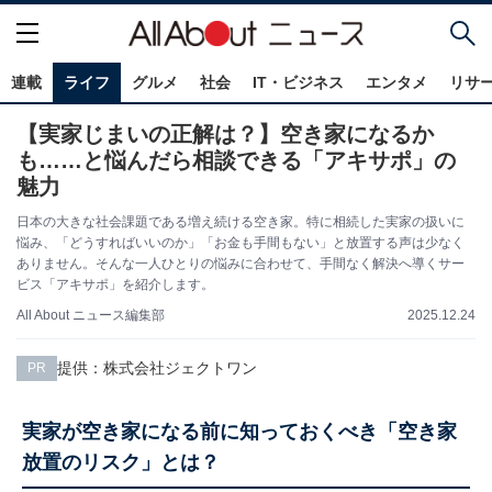
連載
ライフ
グルメ
社会
IT・ビジネス
エンタメ
リサ
【実家じまいの正解は？】空き家になるか
も……と悩んだら相談できる「アキサポ」の
魅力
日本の大きな社会課題である増え続ける空き家。特に相続した実家の扱いに
悩み、「どうすればいいのか」「お金も手間もない」と放置する声は少なく
ありません。そんな一人ひとりの悩みに合わせて、手間なく解決へ導くサー
ビス「アキサポ」を紹介します。
2025.12.24
All About ニュース編集部
提供：株式会社ジェクトワン
PR
実家が空き家になる前に知っておくべき「空き家
放置のリスク」とは？